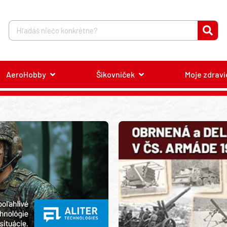
AeroHobby
Šikovníček
Moje zdravi