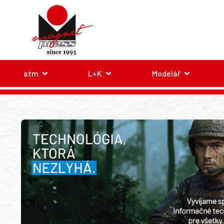
atm
L+K
Modelář