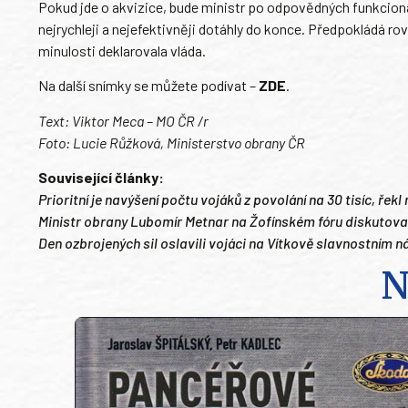
Pokud jde o akvizice, bude ministr po odpovědných funkcioná
nejrychleji a nejefektivněji dotáhly do konce. Předpokládá r
minulosti deklarovala vláda.
Na další snímky se můžete podívat –
ZDE
.
Text: Viktor Meca – MO ČR /r
Foto: Lucie Růžková, Ministerstvo obrany ČR
Související články:
Prioritní je navýšení počtu vojáků z povolání na 30 tisíc, ře
Ministr obrany Lubomír Metnar na Žofínském fóru diskutoval
Den ozbrojených sil oslavili vojáci na Vítkově slavnostním 
N