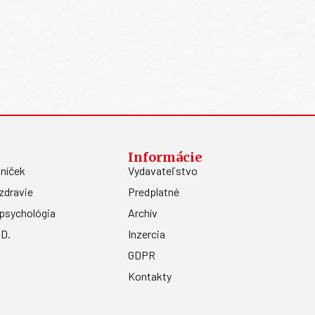
Informácie
níček
Vydavateľstvo
zdravie
Predplatné
psychológia
Archív
.D.
Inzercia
GDPR
Kontakty