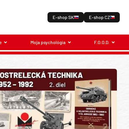
E-shop SK
E-shop CZ
e
Moja psychológia
F.O.O.D.