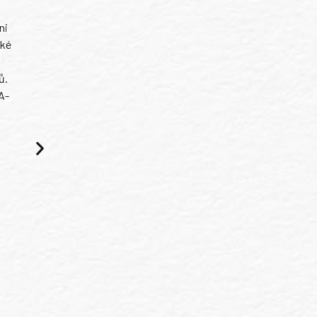
ni
ské
ů.
A-