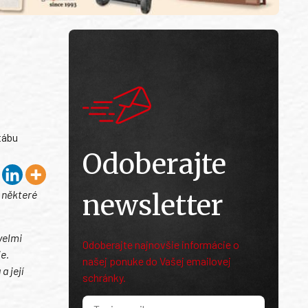
tábu
Odoberajte
 některé
newsletter
velmi
Odoberajte najnovšie informácie o
e.
našej ponuke do Vašej emailovej
a její
schránky.