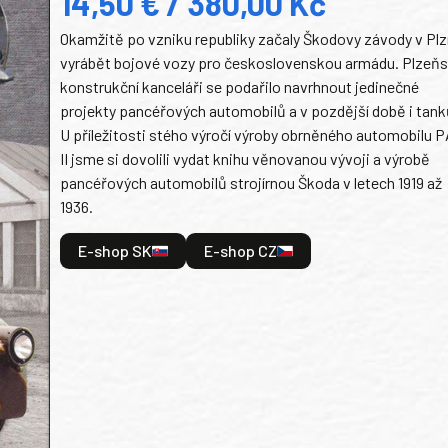
14,50 € / 380,00 Kč
Okamžitě po vzniku republiky začaly Škodovy závody v Plz
vyrábět bojové vozy pro československou armádu. Plzeň
konstrukční kanceláři se podařilo navrhnout jedinečné
projekty pancéřových automobilů a v pozdější době i tank
U příležitosti stého výročí výroby obrněného automobilu P
II jsme si dovolili vydat knihu věnovanou vývoji a výrobě
pancéřových automobilů strojírnou Škoda v letech 1919 až
1936.
E-shop SK
E-shop CZ