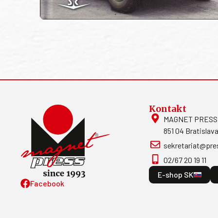
Kontakt
MAGNET PRESS, S
851 04 Bratislava
sekretariat@pre
02/67 20 19 11
E-shop SK
Facebook