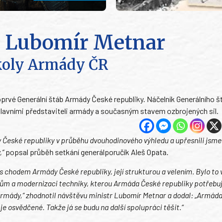
y Lubomír Metnar
úkoly Armády ČR
oprvé Generální štáb Armády České republiky. Náčelník Generálního š
s hlavními představiteli armády a současným stavem ozbrojených sil.
 České republiky v průběhu dvouhodinového výhledu a upřesnili jsme
,“
popsal průběh setkání generálporučík Aleš Opata.
chodem Armády České republiky, její strukturou a velením. Bylo to 
émům a modernizaci techniky, kterou Armáda České republiky potřebuj
rmády,“ zhodnotil návštěvu ministr Lubomír Metnar a dodal: „Armáda 
o je osvědčené. Takže já se budu na další spolupráci těšit.“