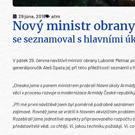
29 júna, 2018
atm
Nový ministr obran
se seznamoval s hlavními 
V pátek 29. června navštívil ministr obrany Lubomír Metnar p
generálporučík Aleš Opata jej při této příležitosti seznámil 
„Dneska jsme s panem ministrem probrali hlavní úkoly Armády
věci v procesu rozvoje a modernizace Armády České republiky
„Při mé první návštěvě jsem byl poměrně podrobně seznámen s 
zajímavé. Rovněž jsme se vrátili k hlavním akvizičním probl
Rozebírali jsme jednotlivé aspekty připravovaného rozpočtu a
představitelé vědí, co chtějí. Ví, jakou techniku požadují. Ví, c