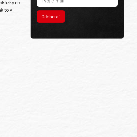
zakázky co
k to v
Odoberať