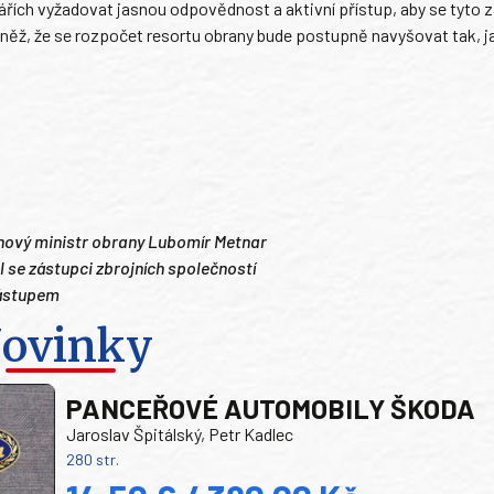
řích vyžadovat jasnou odpovědnost a aktivní přístup, aby se tyto 
ovněž, že se rozpočet resortu obrany bude postupně navyšovat tak, ja
kl nový ministr obrany Lubomír Metnar
 se zástupci zbrojních společností
nástupem
ovinky
PANCEŘOVÉ AUTOMOBILY ŠKODA
Jaroslav Špitálský, Petr Kadlec
280 str.