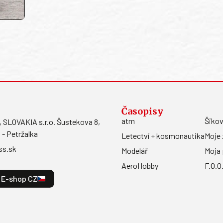
Časopisy
atm
Šikov
LOVAKIA s.r.o. Šustekova 8,
 - Petržalka
Letectví + kosmonautika
Moje 
ss.sk
Modelář
Moja 
AeroHobby
F.O.O
E-shop CZ