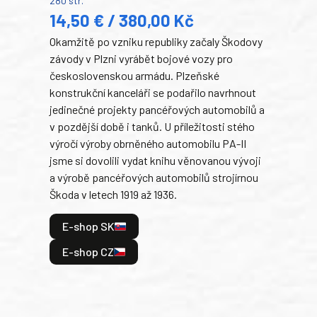
280 str.
352 s
14,50 € / 380,00 Kč
22
Okamžitě po vzniku republiky začaly Škodovy
Tank
závody v Plzni vyrábět bojové vozy pro
býva
československou armádu. Plzeňské
Rusk
konstrukční kanceláři se podařilo navrhnout
armá
jedinečné projekty pancéřových automobilů a
stře
v pozdější době i tanků. U příležitosti stého
při 
výročí výroby obrněného automobilu PA-II
blíz
jsme si dovolili vydat knihu věnovanou vývoji
tank
a výrobě pancéřových automobilů strojírnou
v lé
Škoda v letech 1919 až 1936.
tak 
hrdi
E-shop SK
je: 
odeh
E-shop CZ
bitv
E