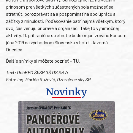
prínosom pre všetkých zúčastnených bola možnosť sa
stretnúť, porozprávať sa a pospomínať na spoluprácu a
zážitky z minulosti. Poďakovanie patrí najmä všetkým, ktorý
svoj čas venujú príprave a organizácii takejto výnimočnej
aktivity. 11. prihraničné stretnutie bude organizované koncom
júna 2019 na východnom Slovensku v hoteli Javorná –
Drienica.
Ďalšie snímky si môžete pozrieť –
TU
.
Text: OdbBPO ŠbSP GŠ OS SR /r
Foto: Ing. Marián Ružovič, Ozbrojené sily SR
Novinky