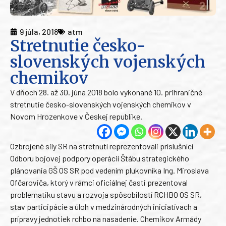
9 júla, 2018
atm
Stretnutie česko-
slovenských vojenských
chemikov
V dňoch 28. až 30. júna 2018 bolo vykonané 10. prihraničné
stretnutie česko-slovenských vojenských chemikov v
Novom Hrozenkove v Českej republike.
Ozbrojené sily SR na stretnutí reprezentovali príslušníci
Odboru bojovej podpory operácií Štábu strategického
plánovania GŠ OS SR pod vedením plukovníka Ing. Miroslava
Ofčaroviča, ktorý v rámci oficiálnej časti prezentoval
problematiku stavu a rozvoja spôsobilostí RCHBO OS SR,
stav participácie a úloh v medzinárodných iniciatívach a
prípravy jednotiek rchbo na nasadenie. Chemikov Armády