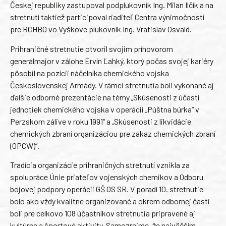
Českej republiky zastupoval podplukovník Ing. Milan Ilčík a na
stretnutí taktiež participoval riaditeľ Centra výnimočnosti
pre RCHBO vo Vyškove plukovník Ing. Vratislav Osvald.
Prihraničné stretnutie otvoril svojim príhovorom
generálmajor v zálohe Ervín Ľahký, ktorý počas svojej kariéry
pôsobil na pozícii náčelníka chemického vojska
Československej Armády. V rámci stretnutia boli vykonané aj
ďalšie odborné prezentácie na témy „Skúsenosti z účasti
jednotiek chemického vojska v operácii „Púštna búrka“ v
Perzskom zálive v roku 1991“ a „Skúsenosti z likvidácie
chemických zbraní organizáciou pre zákaz chemických zbraní
(OPCW)“.
Tradícia organizácie prihraničných stretnutí vznikla za
spolupráce Únie priateľov vojenských chemikov a Odboru
bojovej podpory operácii GŠ OS SR. V poradí 10. stretnutie
bolo ako vždy kvalitne organizované a okrem odbornej časti
boli pre celkovo 108 účastníkov stretnutia pripravené aj
kultúrne a športové aktivity. Samozrejme, že najväčším