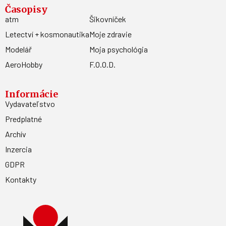
Časopisy
atm
Šikovníček
Letectví + kosmonautika
Moje zdravie
Modelář
Moja psychológia
AeroHobby
F.O.O.D.
Informácie
Vydavateľstvo
Predplatné
Archív
Inzercia
GDPR
Kontakty