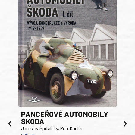
PANCEŘOVÉ AUTOMOBILY
ŠKODA
TA
Jaroslav Špitálský, Petr Kadlec
Ben