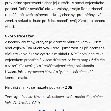
pravidelné sportování a chce jej zúročit i v rámci vojenského
poslání. Další z nováčků aktivní zálohy je vojín Robin Nasadil,
truhlář a zároveň spisovatel, který chce být prospěšný své
zemi, a pokud to bude potřeba, nasadí i svůj život pro obranu
vlasti.
Skoro třicet žen
A nechybí ani ženy, kterých je v tomto běhu celkem 28. Mezi
nimi vojínka Eva Kuchtová, kterou jsme zastihli při přeměně
civilisty ve vojáka ve výstrojním skladu. A její první pocity ve
vojenském prostředí?
„Jsem šťastná, že jsem tady, už dlouho
o to usiluji a uvažuji i o kariéře vojenského profesionála.
Uvidím, jak se vyrovnám hlavně s fyzickou náročností,“
konstatovala.
Na další snímky se můžete podívat –
ZDE
.
Text: kpt. Monika Nováková, tisková a informační důstojnice
VeV-VA, Armáda ČR /r