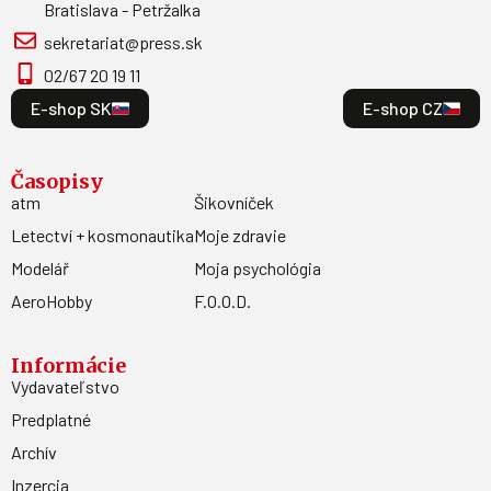
Bratislava - Petržalka
sekretariat@press.sk
02/67 20 19 11
E-shop SK
E-shop CZ
Časopisy
atm
Šikovníček
Letectví + kosmonautika
Moje zdravie
Modelář
Moja psychológia
AeroHobby
F.O.O.D.
Informácie
Vydavateľstvo
Predplatné
Archív
Inzercia