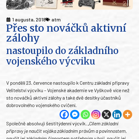
1 augusta, 2018
atm
Přes sto nováčků aktivní
zálohy
nastoupilo do základního
vojenského výcviku
V pondělí 23. července nastoupilo k Centru základní přípravy
Velitelství výcviku – Vojenské akademie ve Vyškově více než
sto nováčků aktivní zálohy a také dvě desítky účastníků
dobrovolného vojenského cvičení.
Společně absolvují šestitýdenní výcvik.
„Cílem základní
přípravy je naučit vojáka základním právům a povinnostem,
naučit jej základním činnostem potřebným v boji, naučit jej