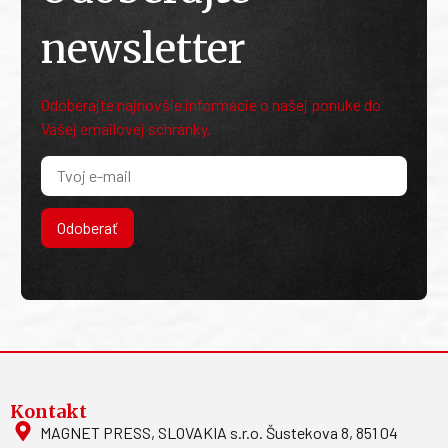
newsletter
Odoberajte najnovšie informácie o našej ponuke do
Vašej emailovej schránky.
Odoberať
Kontakt
MAGNET PRESS, SLOVAKIA s.r.o. Šustekova 8, 851 04