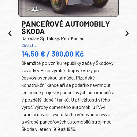
PANCEŘOVÉ AUTOMOBILY
ŠKODA
TA
Jaroslav Špitálský, Petr Kadlec
Ben
280 str.
352 s
14,50 € / 380,00 Kč
22
Okamžitě po vzniku republiky začaly Škodovy
Tank
závody v Plzni vyrábět bojové vozy pro
býva
československou armádu. Plzeňské
Rusk
konstrukční kanceláři se podařilo navrhnout
armá
jedinečné projekty pancéřových automobilů a
stře
v pozdější době i tanků. U příležitosti stého
při 
výročí výroby obrněného automobilu PA-II
blíz
jsme si dovolili vydat knihu věnovanou vývoji
tank
a výrobě pancéřových automobilů strojírnou
v lé
Škoda v letech 1919 až 1936.
tak 
hrdi