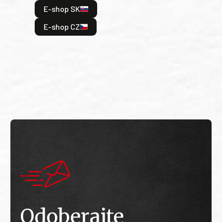
E-shop SK
je: 
odeh
E-shop CZ
bitv
E
E
Odoberajte