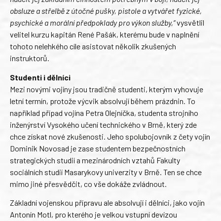
obsluze a střelbě z útočné pušky, pistole a vytvářet fyzické,
psychické a morální předpoklady pro výkon služby,“
vysvětlil
velitel kurzu kapitán René Pašák, kterému bude v naplnění
tohoto nelehkého cíle asistovat několik zkušených
instruktorů.
Studenti i dělníci
Mezi novými vojíny jsou tradičně studenti, kterým vyhovuje
letní termín, protože výcvik absolvují během prázdnin. To
například případ vojína Petra Olejníčka, studenta strojního
inženýrství Vysokého učení technického v Brně, který zde
chce získat nové zkušenosti. Jeho spolubojovník z čety vojín
Dominik Novosad je zase studentem bezpečnostních
strategických studií a mezinárodních vztahů Fakulty
sociálních studií Masarykovy univerzity v Brně. Ten se chce
mimo jiné přesvědčit, co vše dokáže zvládnout.
Základní vojenskou přípravu ale absolvují i dělníci, jako vojín
Antonín Motl, pro kterého je velkou vstupní devízou