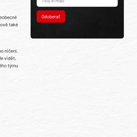
Odoberať
všeobecné
nově také
.
o ničení,
e vidět,
ového týmu