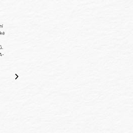
ni
ské
ů.
A-