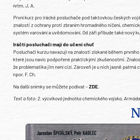
nrtm. J. A.
První kurz pro irácké posluchače pod taktovkou českých vojá
znalosti z ochrany proti zbraním hromadného ničení, chemic
systém varování a uvědomování. Od září přibude také nový kur
Iráčtí posluchači mají do učení chuť
Posluchači kurzu navazují na znalosti získané během prvního 
které jsou navíc podpořené praktickými zkušenostmi. Znalos
že problematika jim není cizí. Zároveň je u nich jasně patrná 
npor. F. Ch.
Na další snímky se můžete podívat –
ZDE
.
Text a foto: 2. výcviková jednotka chemického vojska, Armáda
N