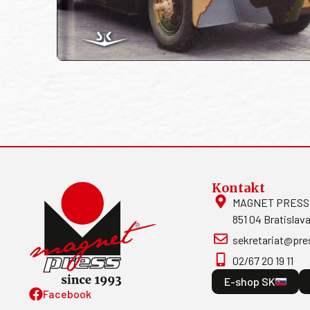
Kontakt
MAGNET PRESS, S
851 04 Bratislava
sekretariat@pre
02/67 20 19 11
E-shop SK
Facebook