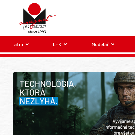
atm
L+K
Modelář