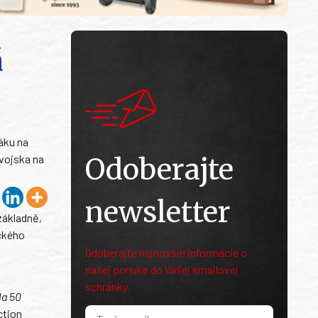
á
áku na
 vojska na
Odoberajte
newsletter
základně,
ického
Odoberajte najnovšie informácie o
našej ponuke do Vašej emailovej
schránky.
la 50
ction