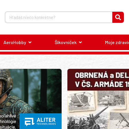
AeroHobby
Šikovníček
Moje zdravi