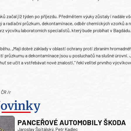
ků začal již týden po příjezdu. Předmětem výuky zůstaly i nadále 
ký a radiační průzkum, dekontaminace, odběr chemických vzorků a 
z výcviku laboratorních specialistů, který bude probíhat v Bagdádu
běhu. „Mají dobré základy v oblasti ochrany proti zbraním hromadnéh
ti průzkumu a dekontaminace jsou u posluchačů na slušné úrovni. J
chuť se učit a vstřebávat nové znalosti,“ řekl velitel prvního výcvik
 ČR /r
ovinky
PANCEŘOVÉ AUTOMOBILY ŠKODA
Jaroslav Špitálský, Petr Kadlec