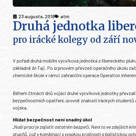
23 augusta, 2018
atm
Druhá jednotka libe
pro irácké kolegy od září n
V pořadí druhá mobilní výcviková jednotka z libereckého pluk
základně Al-Taji. Po srpnovém převzetí operačního úkolu za
chemické škole v rámci zahraniční operace Operation Inheren
Během čtrnácti dnů vojáci druhé výcvikové jednotky převzali
bezpečnostních opatření, úrovně znalostí iráckých studentů 
vojska.
Hlídat bezpečnost není snadný úkol
„Naší prací je zajistit ostatním bezpečí. Není to ve zdejších 
stupňů, což v kombinaci s vysokou prašností a balistickou oc