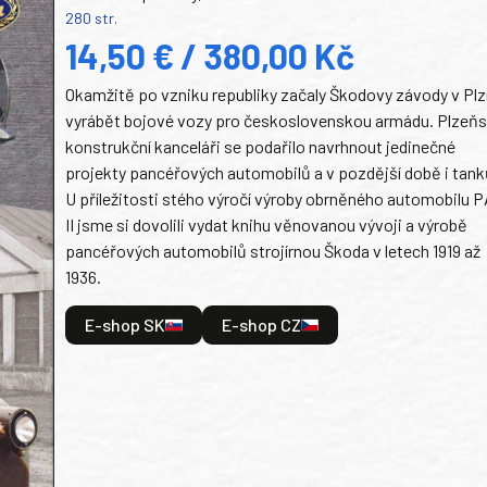
280 str.
14,50 € / 380,00 Kč
Okamžitě po vzniku republiky začaly Škodovy závody v Plz
vyrábět bojové vozy pro československou armádu. Plzeň
konstrukční kanceláři se podařilo navrhnout jedinečné
projekty pancéřových automobilů a v pozdější době i tank
U příležitosti stého výročí výroby obrněného automobilu P
II jsme si dovolili vydat knihu věnovanou vývoji a výrobě
pancéřových automobilů strojírnou Škoda v letech 1919 až
1936.
E-shop SK
E-shop CZ