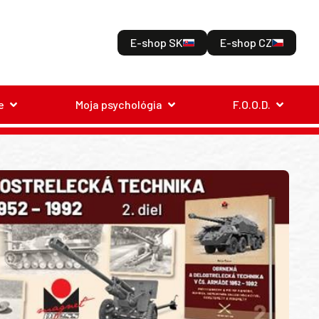
E-shop SK
E-shop CZ
e
Moja psychológia
F.O.O.D.