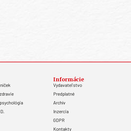
Informácie
níček
Vydavateľstvo
zdravie
Predplatné
psychológia
Archív
.D.
Inzercia
GDPR
Kontakty