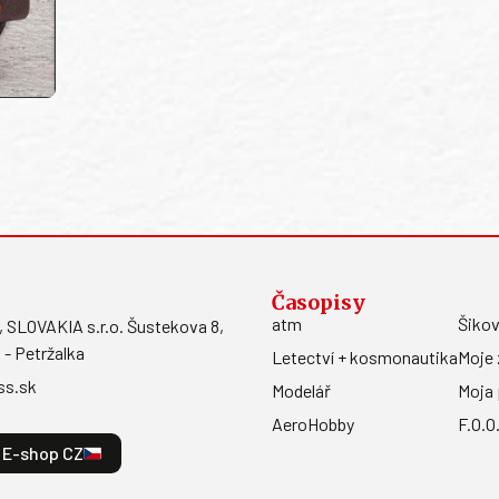
Časopisy
atm
Šikov
LOVAKIA s.r.o. Šustekova 8,
 - Petržalka
Letectví + kosmonautika
Moje 
ss.sk
Modelář
Moja 
AeroHobby
F.O.O
E-shop CZ