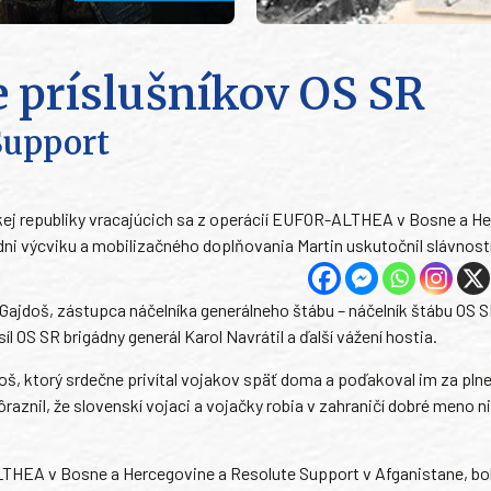
e príslušníkov OS SR
Support
venskej republiky vracajúcich sa z operácií EUFOR-ALTHEA v Bosne a H
dni výcviku a mobilizačného doplňovania Martin uskutočnil slávnost
Gajdoš, zástupca náčelníka generálneho štábu – náčelník štábu OS 
 OS SR brigádny generál Karol Navrátil a ďalší vážení hostia.
š, ktorý srdečne privítal vojakov späť doma a poďakoval im za plne
nil, že slovenskí vojaci a vojačky robia v zahraničí dobré meno ni
LTHEA v Bosne a Hercegovine a Resolute Support v Afganistane, bol