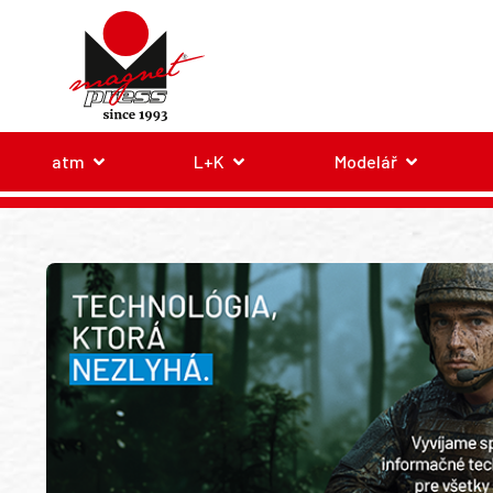
atm
L+K
Modelář