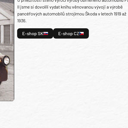
II jsme si dovolili vydat knihu věnovanou vývoji a výrobě
pancéřových automobilů strojírnou Škoda v letech 1919 až
1936.
E-shop SK
E-shop CZ