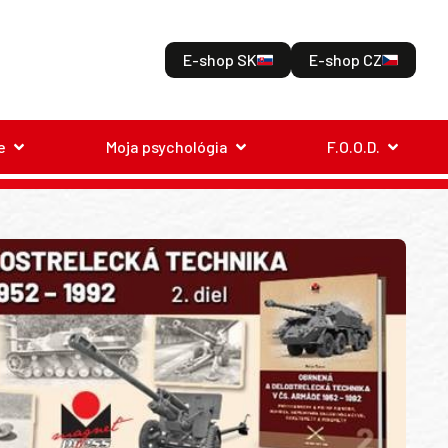
E-shop SK
E-shop CZ
e
Moja psychológia
F.O.O.D.