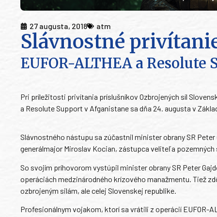
27 augusta, 2018
atm
Slávnostné privítani
EUFOR-ALTHEA a Resolute 
Pri príležitosti privítania príslušníkov Ozbrojených síl Slo
a Resolute Support v Afganistane sa dňa 24. augusta v Zákla
Slávnostného nástupu sa zúčastnil minister obrany SR Peter 
generálmajor Miroslav Kocian, zástupca veliteľa pozemných síl
So svojím príhovorom vystúpil minister obrany SR Peter Gajdo
operáciách medzinárodného krízového manažmentu. Tiež zdôraz
ozbrojeným silám, ale celej Slovenskej republike.
Profesionálnym vojakom, ktorí sa vrátili z operácií EUFOR-A