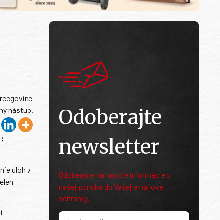
ercegovine
ný nástup.
Odoberajte
SR
newsletter
nie úloh v
Odoberajte najnovšie informácie o
elen
našej ponuke do Vašej emailovej
schránky.
i