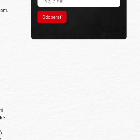
dom.
Odoberať
ni
ské
ů.
A-