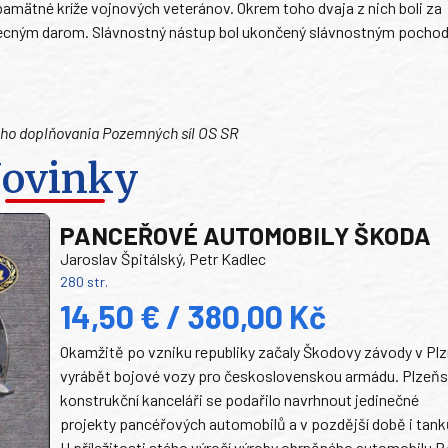
pamätné kríže vojnových veteránov. Okrem toho dvaja z nich boli za
vecným darom. Slávnostný nástup bol ukončený slávnostným pocho
ného doplňovania Pozemných síl OS SR
ovinky
PANCEŘOVÉ AUTOMOBILY ŠKODA
Jaroslav Špitálský, Petr Kadlec
280 str.
14,50 € / 380,00 Kč
Okamžitě po vzniku republiky začaly Škodovy závody v Plz
vyrábět bojové vozy pro československou armádu. Plzeň
konstrukční kanceláři se podařilo navrhnout jedinečné
projekty pancéřových automobilů a v pozdější době i tank
U příležitosti stého výročí výroby obrněného automobilu P