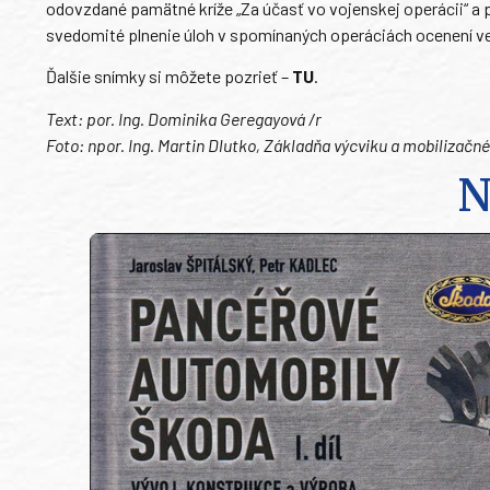
odovzdané pamätné kríže „Za účasť vo vojenskej operácii“ a 
svedomité plnenie úloh v spomínaných operáciách ocenení 
Ďalšie snímky si môžete pozrieť –
TU
.
Text: por. Ing. Dominika Geregayová /r
Foto: npor. Ing. Martin Dlutko, Základňa výcviku a mobilizač
N