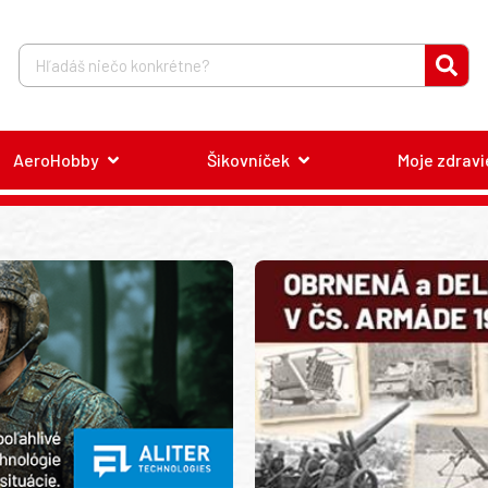
AeroHobby
Šikovníček
Moje zdravi