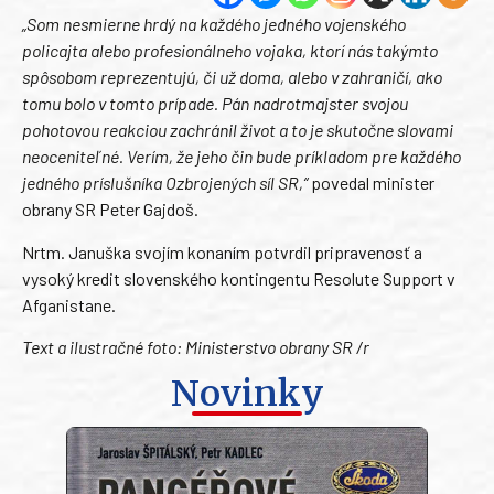
„Som nesmierne hrdý na každého jedného vojenského
policajta alebo profesionálneho vojaka, ktorí nás takýmto
spôsobom reprezentujú, či už doma, alebo v zahraničí, ako
tomu bolo v tomto prípade. Pán nadrotmajster svojou
pohotovou reakciou zachránil život a to je skutočne slovami
neoceniteľné. Verím, že jeho čin bude príkladom pre každého
jedného príslušníka Ozbrojených síl SR,“
povedal minister
obrany SR Peter Gajdoš.
Nrtm. Januška svojím konaním potvrdil pripravenosť a
vysoký kredit slovenského kontingentu Resolute Support v
Afganistane.
Text a ilustračné foto:
Ministerstvo obrany SR /r
Novinky