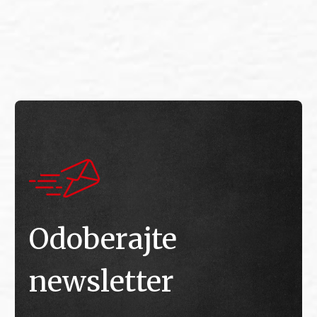
E
E
Odoberajte
newsletter