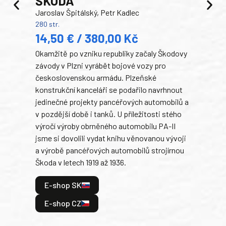
ŠKODA
TA
Jaroslav Špitálský, Petr Kadlec
Ben
280 str.
352 s
14,50 € / 380,00 Kč
22
Okamžitě po vzniku republiky začaly Škodovy
Tank
závody v Plzni vyrábět bojové vozy pro
býva
československou armádu. Plzeňské
Rusk
konstrukční kanceláři se podařilo navrhnout
armá
jedinečné projekty pancéřových automobilů a
stře
v pozdější době i tanků. U příležitosti stého
při 
výročí výroby obrněného automobilu PA-II
blíz
jsme si dovolili vydat knihu věnovanou vývoji
tank
a výrobě pancéřových automobilů strojírnou
v lé
Škoda v letech 1919 až 1936.
tak 
hrdi
E-shop SK
je: 
odeh
E-shop CZ
bitv