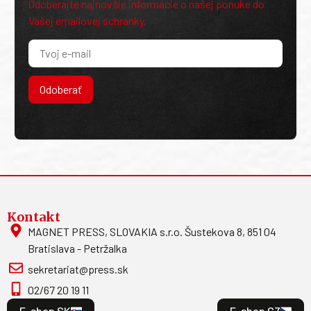
Odoberajte najnovšie informácie o našej ponuke do
Vašej emailovej schránky.
Odoberať
Kontakt
MAGNET PRESS, SLOVAKIA s.r.o. Šustekova 8, 851 04
Bratislava - Petržalka
sekretariat@press.sk
02/67 20 19 11
E-shop SK
E-shop CZ