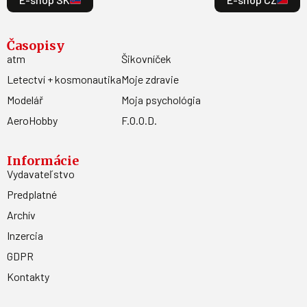
Časopisy
atm
Šikovníček
Letectví + kosmonautika
Moje zdravie
Modelář
Moja psychológia
AeroHobby
F.O.O.D.
Informácie
Vydavateľstvo
Predplatné
Archív
Inzercia
GDPR
Kontakty