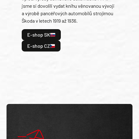
jsme si dovolili vydat knihu věnovanou vývoji
tank
a výrobě pancéřových automobilů strojírnou
v lé
Škoda v letech 1919 až 1936.
tak 
hrdi
E-shop SK
je: 
odeh
E-shop CZ
bitv
E
E