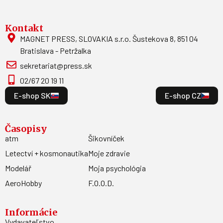
Kontakt
MAGNET PRESS, SLOVAKIA s.r.o. Šustekova 8, 851 04
Bratislava - Petržalka
sekretariat@press.sk
02/67 20 19 11
E-shop SK
E-shop CZ
Časopisy
atm
Šikovníček
Letectví + kosmonautika
Moje zdravie
Modelář
Moja psychológia
AeroHobby
F.O.O.D.
Informácie
Vydavateľstvo