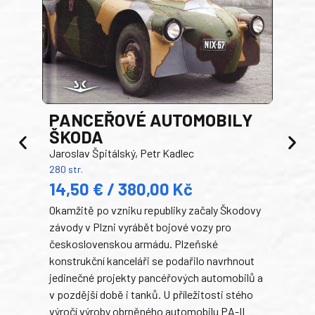
PANCEŘOVÉ AUTOMOBILY
ŠKODA
TA
Jaroslav Špitálský, Petr Kadlec
Ben
280 str.
352 s
14,50 € / 380,00 Kč
22
Okamžitě po vzniku republiky začaly Škodovy
Tank
závody v Plzni vyrábět bojové vozy pro
býva
československou armádu. Plzeňské
Rusk
konstrukční kanceláři se podařilo navrhnout
armá
jedinečné projekty pancéřových automobilů a
stře
v pozdější době i tanků. U příležitosti stého
při 
výročí výroby obrněného automobilu PA-II
blíz