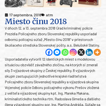
17 septembra, 2018
atm
Miesto činu 2018
V dňoch 12. a 13. septembra 2018 Úrad kriminálnej polície
Prezídia Policajného zboru Slovenskej republiky usporiadal
odbornú policajnú súťaž „Miesto činu 2018“ v priestoroch
školiaceho strediska Slovenskej pošty, a.s. Belušské Slatiny.
Usporiadatelia vytvorili 12 identických miest s modelovou
situáciou obzvlášť závažného zločinu, na ktorých si zmerali
sily 3 výjazdové skupiny z Českej republiky, 8 výjazdových
skupín zastupujúcich jednotlivé krajské riaditeľstvá
Policajného zboru Slovenskej republiky a výjazdová skupina
Vojenskej polície Odboru policajného výkonu Prešov zložená
z veliteľa výjazdovej skupiny kpt. Ing. Mareka Makana,
kriminalistického technika rtm. Radoslava Gímeša a ďalšieho
člena výjazdovej skupiny por. Ing. Martina Andráša. Súťaže sa