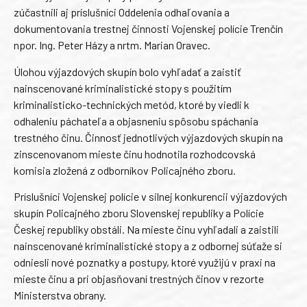
zúčastnili aj príslušníci Oddelenia odhaľovania a
dokumentovania trestnej činnosti Vojenskej polície Trenčín
npor. Ing. Peter Házy a nrtm. Marian Oravec.
Úlohou výjazdových skupín bolo vyhľadať a zaistiť
nainscenované kriminalistické stopy s použitím
kriminalisticko-technických metód, ktoré by viedli k
odhaleniu páchateľa a objasneniu spôsobu spáchania
trestného činu. Činnosť jednotlivých výjazdových skupín na
zinscenovanom mieste činu hodnotila rozhodcovská
komisia zložená z odborníkov Policajného zboru.
Príslušníci Vojenskej polície v silnej konkurencii výjazdových
skupín Policajného zboru Slovenskej republiky a Polície
Českej republiky obstáli. Na mieste činu vyhľadali a zaistili
nainscenované kriminalistické stopy a z odbornej súťaže si
odniesli nové poznatky a postupy, ktoré využijú v praxi na
mieste činu a pri objasňovaní trestných činov v rezorte
Ministerstva obrany.