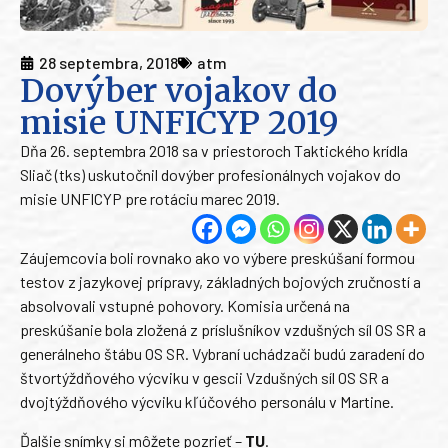
28 septembra, 2018
atm
Dovýber vojakov do
misie UNFICYP 2019
Dňa 26. septembra 2018 sa v priestoroch Taktického krídla
Sliač (tks) uskutočnil dovýber profesionálnych vojakov do
misie UNFICYP pre rotáciu marec 2019.
Záujemcovia boli rovnako ako vo výbere preskúšaní formou
testov z jazykovej prípravy, základných bojových zručností a
absolvovali vstupné pohovory. Komisia určená na
preskúšanie bola zložená z príslušníkov vzdušných síl OS SR a
generálneho štábu OS SR. Vybraní uchádzači budú zaradení do
štvortýždňového výcviku v gescii Vzdušných síl OS SR a
dvojtýždňového výcviku kľúčového personálu v Martine.
Ďalšie snímky si môžete pozrieť –
TU
.