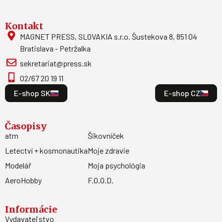
Kontakt
MAGNET PRESS, SLOVAKIA s.r.o. Šustekova 8, 851 04
Bratislava - Petržalka
sekretariat@press.sk
02/67 20 19 11
E-shop SK
E-shop CZ
Časopisy
atm
Šikovníček
Letectví + kosmonautika
Moje zdravie
Modelář
Moja psychológia
AeroHobby
F.O.O.D.
Informácie
Vydavateľstvo