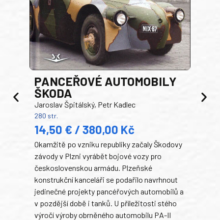
PANCEŘOVÉ AUTOMOBILY
ŠKODA
TA
Jaroslav Špitálský, Petr Kadlec
Ben
280 str.
352 s
14,50 € / 380,00 Kč
22
Okamžitě po vzniku republiky začaly Škodovy
Tank
závody v Plzni vyrábět bojové vozy pro
býva
československou armádu. Plzeňské
Rusk
konstrukční kanceláři se podařilo navrhnout
armá
jedinečné projekty pancéřových automobilů a
stře
v pozdější době i tanků. U příležitosti stého
při 
výročí výroby obrněného automobilu PA-II
blíz