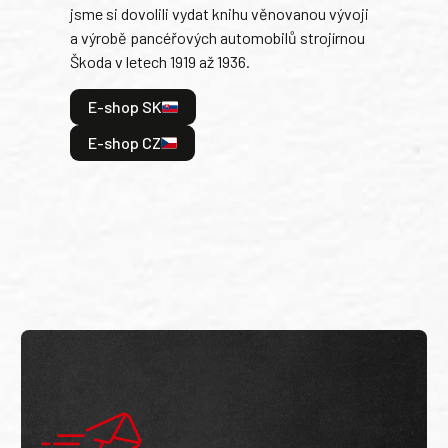
jsme si dovolili vydat knihu věnovanou vývoji
tank
a výrobě pancéřových automobilů strojírnou
v lé
Škoda v letech 1919 až 1936.
tak 
hrdi
E-shop SK
je: 
odeh
E-shop CZ
bitv
E
E