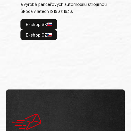
a výrobě pancéřových automobilů strojírnou
v lé
Škoda v letech 1919 až 1936.
tak 
hrdi
E-shop SK
je: 
odeh
E-shop CZ
bitv
E
E