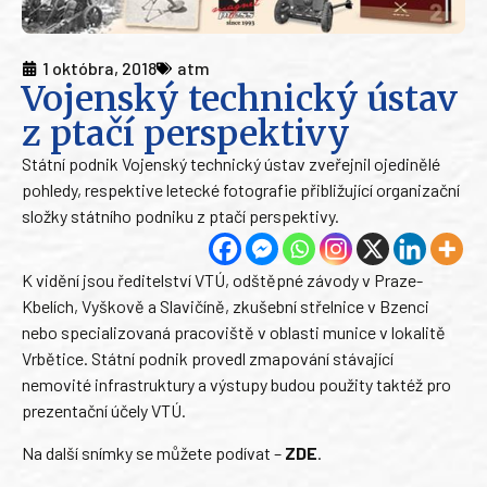
1 októbra, 2018
atm
Vojenský technický ústav
z ptačí perspektivy
Státní podnik Vojenský technický ústav zveřejnil ojedinělé
pohledy, respektive letecké fotografie přibližující organizační
složky státního podniku z ptačí perspektivy.
K vidění jsou ředitelství VTÚ, odštěpné závody v Praze-
Kbelích, Vyškově a Slavičíně, zkušební střelnice v Bzenci
nebo specializovaná pracoviště v oblasti munice v lokalitě
Vrbětice. Státní podnik provedl zmapování stávající
nemovité infrastruktury a výstupy budou použity taktéž pro
prezentační účely VTÚ.
Na další snímky se můžete podívat –
ZDE
.