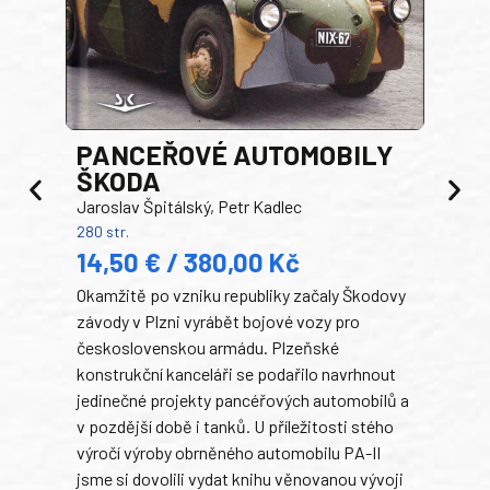
PANCEŘOVÉ AUTOMOBILY
ŠKODA
TA
Jaroslav Špitálský, Petr Kadlec
Ben
280 str.
352 s
14,50 € / 380,00 Kč
22
Okamžitě po vzniku republiky začaly Škodovy
Tank
závody v Plzni vyrábět bojové vozy pro
býva
československou armádu. Plzeňské
Rusk
konstrukční kanceláři se podařilo navrhnout
armá
jedinečné projekty pancéřových automobilů a
stře
v pozdější době i tanků. U příležitosti stého
při 
výročí výroby obrněného automobilu PA-II
blíz
jsme si dovolili vydat knihu věnovanou vývoji
tank