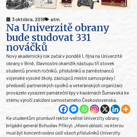
3 októbra, 2018
atm
Na Univerzitě obrany
bude studovat 331
nováčků
Nový akademický rok začal v pondělí 1. října na Univerzitě
obrany v Brně. Slavnostní okamžik nástupu tří stovek
studentů prvních ročníků, příslušníků a zaměstnanců
vojenské vysoké školy, zástupců místní samosprávy i
předsedů partnerských spolků a veteránských organizací
provázelo vysazení památeční lípy v kasárnách Šumavská ke
stému výročí založení samostatného Československa.
Ke studentům promluvil rektor-velitel Univerzity obrany
brigádní generál Bohuslav Přikryl:
„Hlavní oblastí, na kterou
musí být koncentrováno úsilí všech příslušníků Univerzity