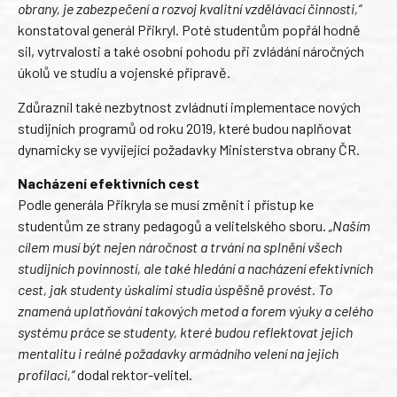
obrany, je zabezpečení a rozvoj kvalitní vzdělávací činnosti,“
konstatoval generál Přikryl. Poté studentům popřál hodně
sil, vytrvalosti a také osobní pohodu při zvládání náročných
úkolů ve studiu a vojenské přípravě.
Zdůraznil také nezbytnost zvládnutí implementace nových
studijních programů od roku 2019, které budou naplňovat
dynamicky se vyvíjející požadavky Ministerstva obrany ČR.
Nacházení efektivních cest
Podle generála Přikryla se musí změnit i přístup ke
studentům ze strany pedagogů a velitelského sboru.
„Naším
cílem musí být nejen náročnost a trvání na splnění všech
studijních povinností, ale také hledání a nacházení efektivních
cest, jak studenty úskalími studia úspěšně provést. To
znamená uplatňování takových metod a forem výuky a celého
systému práce se studenty, které budou reflektovat jejich
mentalitu i reálné požadavky armádního velení na jejich
profilaci,“
dodal rektor-velitel.