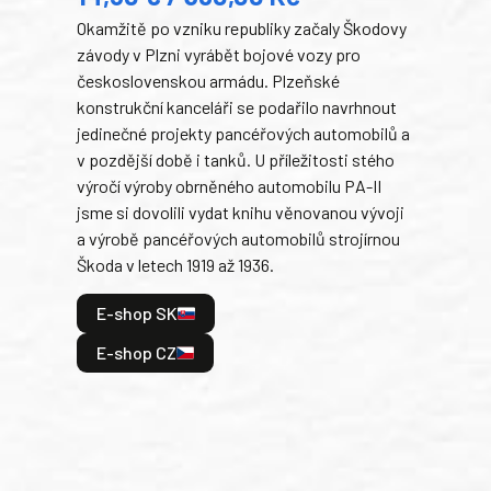
Okamžitě po vzniku republiky začaly Škodovy
Tank
závody v Plzni vyrábět bojové vozy pro
býva
československou armádu. Plzeňské
Rusk
konstrukční kanceláři se podařilo navrhnout
armá
jedinečné projekty pancéřových automobilů a
stře
v pozdější době i tanků. U příležitosti stého
při 
výročí výroby obrněného automobilu PA-II
blíz
jsme si dovolili vydat knihu věnovanou vývoji
tank
a výrobě pancéřových automobilů strojírnou
v lé
Škoda v letech 1919 až 1936.
tak 
hrdi
E-shop SK
je: 
odeh
E-shop CZ
bitv
E
E