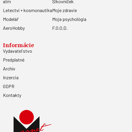
atm
Šikovníček
Letectví + kosmonautika
Moje zdravie
Modelář
Moja psychológia
AeroHobby
F.O.O.D.
Informácie
Vydavateľstvo
Predplatné
Archív
Inzercia
GDPR
Kontakty