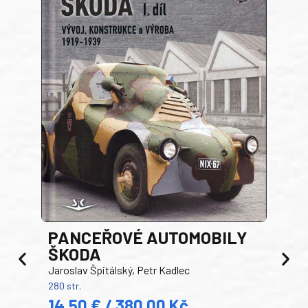
PANCEŘOVÉ AUTOMOBILY
ŠKODA
TA
Jaroslav Špitálský, Petr Kadlec
Ben
280 str.
352 s
14,50 € / 380,00 Kč
22