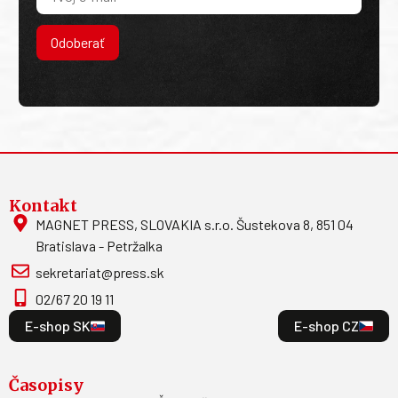
Odoberať
Kontakt
MAGNET PRESS, SLOVAKIA s.r.o. Šustekova 8, 851 04
Bratislava - Petržalka
sekretariat@press.sk
02/67 20 19 11
E-shop SK
E-shop CZ
Časopisy