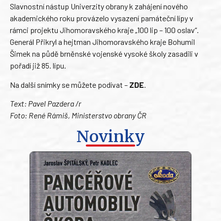
Slavnostní nástup Univerzity obrany k zahájení nového
akademického roku provázelo vysazení památeční lípy v
rámci projektu Jihomoravského kraje „100 lip – 100 oslav“.
Generál Přikryl a hejtman Jihomoravského kraje Bohumil
Šimek na půdě brněnské vojenské vysoké školy zasadili v
pořadí již 85. lípu.
Na další snímky se můžete podívat –
ZDE
.
Text: Pavel Pazdera /r
Foto: René Rámiš, Ministerstvo obrany ČR
Novinky