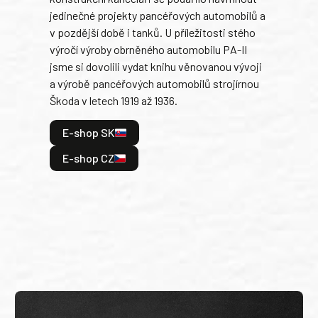
jedinečné projekty pancéřových automobilů a
stře
v pozdější době i tanků. U příležitosti stého
při 
výročí výroby obrněného automobilu PA-II
blíz
jsme si dovolili vydat knihu věnovanou vývoji
tank
a výrobě pancéřových automobilů strojírnou
v lé
Škoda v letech 1919 až 1936.
tak 
hrdi
E-shop SK
je: 
odeh
E-shop CZ
bitv
E
E