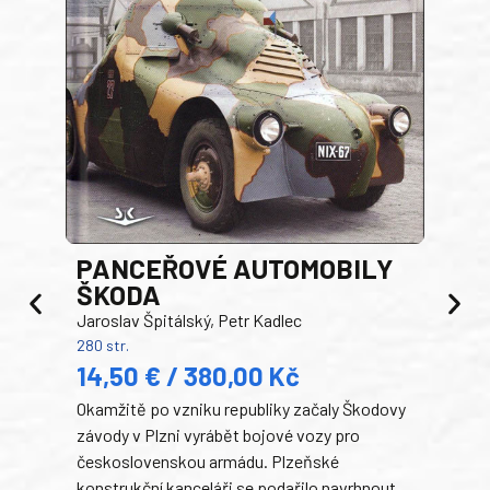
PANCEŘOVÉ AUTOMOBILY
ŠKODA
TA
Jaroslav Špitálský, Petr Kadlec
Ben
280 str.
352 s
14,50 € / 380,00 Kč
22
Okamžitě po vzniku republiky začaly Škodovy
Tank
závody v Plzni vyrábět bojové vozy pro
býva
československou armádu. Plzeňské
Rusk
konstrukční kanceláři se podařilo navrhnout
armá