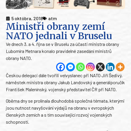
5 októbra, 2018
atm
Ministři obrany zemí
NATO jednali v Bruselu
Ve dnech 3. a 4. října se v Bruselu za účasti ministra obrany
Lubomíra Metnara konalo pravidelné zasedání ministrů
obrany NATO.
Českou delegaci dále tvořili velvyslanec při NATO Jiří Šedivý,
náměstek ministra obrany Jakub Landovský a generálporučík
František Malenínský, vojenský představitel ČR při NATO.
Oběma dny se prolínala dlouhodobá společná témata, kterými
jsou nutnost navyšování výdajů na obranu v evropských
členských zemích a s tím související rozvoj vojenských
schopností.