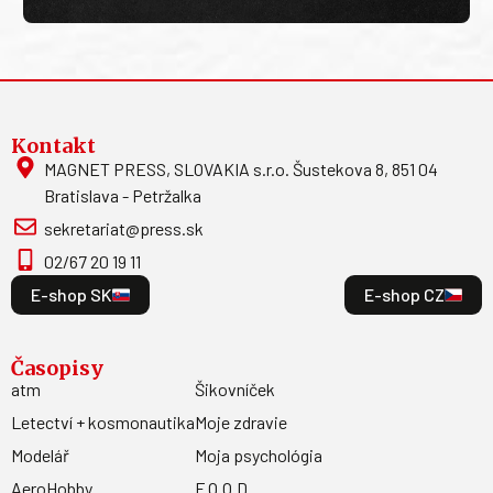
Kontakt
MAGNET PRESS, SLOVAKIA s.r.o. Šustekova 8, 851 04
Bratislava - Petržalka
sekretariat@press.sk
02/67 20 19 11
E-shop SK
E-shop CZ
Časopisy
atm
Šikovníček
Letectví + kosmonautika
Moje zdravie
Modelář
Moja psychológia
AeroHobby
F.O.O.D.