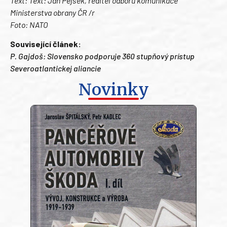
Text: Text: Jan Pejšek, ředitel odboru komunikace
Ministerstva obrany ČR /r
Foto: NATO
Související článek:
P. Gajdoš: Slovensko podporuje 360 stupňový prístup
Severoatlantickej aliancie
Novinky