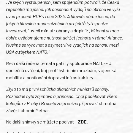
„Ve svých vystoupeních jsem spojencům potvrdil, že Česká
republika má jasno, jak dosáhnout výdajů na obranu ve výši
dvou procent HDP v roce 2024. A hlavně máme jasno, do
jakých hlavních modernizačních projektů tyto peníze
investovat,”
uvedl ministr obrany a doplnil:
„Všichni si moc
dobře uvědomujeme nutnost udržet jednotu v rámci Aliance.
Musíme se vyrovnat s asymetrií ve výdajích na obranu mezi
USA a zbytkem NATO.“
Mezi další řešená témata patřily spolupráce NATO-EU,
společná cvičení, boj proti hybridním hrozbám, vojenská
mobilita a posilování dopravní infrastruktury.
„Byla to má první schůzka aliančních ministrů obrany.
Rozhodně byla zajímavá a přínosná. Chci poděkovat všem
kolegům z Prahy i Bruselu za precizní přípravu,”
shrnul na
závěr Lubomír Metnar.
Na další snímky se můžete podívat –
ZDE
.