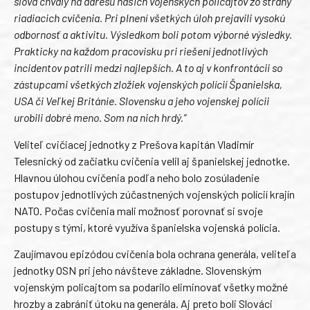
slová chvály na adresu našich vojenských policajtov zo strany
riadiacich cvičenia. Pri plnení všetkých úloh prejavili vysokú
odbornosť a aktivitu. Výsledkom boli potom výborné výsledky.
Prakticky na každom pracovisku pri riešení jednotlivých
incidentov patrili medzi najlepších. A to aj v konfrontácii so
zástupcami všetkých zložiek vojenských polícií Španielska,
USA či Veľkej Británie. Slovensku a jeho vojenskej polícii
urobili dobré meno. Som na nich hrdý.“
Veliteľ cvičiacej jednotky z Prešova kapitán Vladimír
Telesnický od začiatku cvičenia velil aj španielskej jednotke.
Hlavnou úlohou cvičenia podľa neho bolo zosúladenie
postupov jednotlivých zúčastnených vojenských polícií krajín
NATO. Počas cvičenia mali možnosť porovnať si svoje
postupy s tými, ktoré využíva španielska vojenská polícia.
Zaujímavou epizódou cvičenia bola ochrana generála, veliteľa
jednotky OSN pri jeho návšteve základne. Slovenským
vojenským policajtom sa podarilo eliminovať všetky možné
hrozby a zabrániť útoku na generála. Aj preto boli Slováci