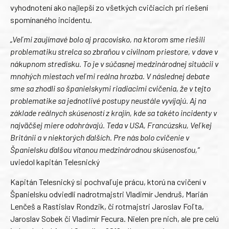
vyhodnotení ako najlepší zo všetkých cvičiacich pri riešení
spomínaného incidentu.
„Veľmi zaujímavé bolo aj pracovisko, na ktorom sme riešili
problematiku strelca so zbraňou v civilnom priestore, v dave v
nákupnom stredisku. To je v súčasnej medzinárodnej situácii v
mnohých miestach veľmi reálna hrozba. V následnej debate
sme sa zhodli so španielskymi riadiacimi cvičenia, že v tejto
problematike sa jednotlivé postupy neustále vyvíjajú. Aj na
základe reálnych skúseností z krajín, kde sa takéto incidenty v
najväčšej miere odohrávajú. Teda v USA, Francúzsku, Veľkej
Británii a v niektorých ďalších. Pre nás bolo cvičenie v
Španielsku ďalšou vítanou medzinárodnou skúsenosťou,“
uviedol kapitán Telesnický
Kapitán Telesnický si pochvaľuje prácu, ktorú na cvičení v
Španielsku odviedli nadrotmajstri Vladimír Jendruš, Marián
Lenčeš a Rastislav Rondzik, či rotmajstri Jaroslav Foľta,
Jaroslav Sobek či Vladimír Fecura. Nielen pre nich, ale pre celú