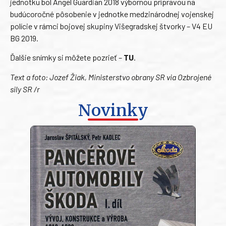
jednotku bol Angel Guardian 2018 výbornou prípravou na
budúcoročné pôsobenie v jednotke medzinárodnej vojenskej
polície v rámci bojovej skupiny Višegradskej štvorky – V4 EU
BG 2019.
Ďalšie snímky si môžete pozrieť –
TU
.
Text a foto: Jozef Žiak, Ministerstvo obrany SR via Ozbrojené
sily SR /r
Novinky