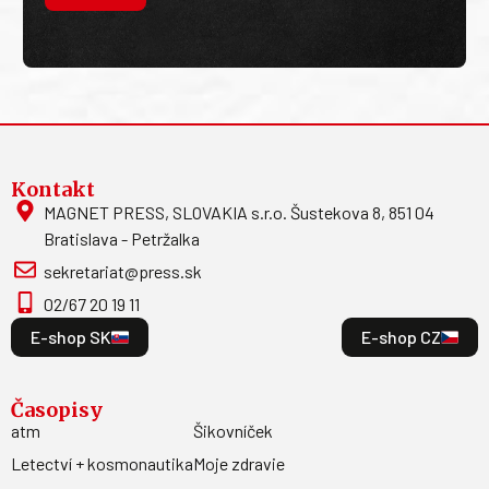
Kontakt
MAGNET PRESS, SLOVAKIA s.r.o. Šustekova 8, 851 04
Bratislava - Petržalka
sekretariat@press.sk
02/67 20 19 11
E-shop SK
E-shop CZ
Časopisy
atm
Šikovníček
Letectví + kosmonautika
Moje zdravie