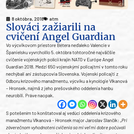
8 októbra, 2018
atm
Slováci zažiarili na
cvičení Angel Guardian
Vo výcvikovom priestore Bétera neďaleko Valencie v
Španielsku vyvrcholilo 5. októbra tohtoročné najväčšie
cvičenie vojenských polícií krajín NATO v Európe Angel
Guardian 2018. Medzi 650 vojenskými policajtmi v tomto roku
nechýbali ani zástupcovia Slovenska. Vojenskí policajti z
Odboru krízového manažmentu, výcviku a kynológie Vlkanová
– Hronsek, najmä z jeho prešovského oddelenia hanbu
neurobili. Práve naopak.
S potešením to konštatoval aj vedúci oddelenia krízového
manažmentu Vlkanová – Hronsek major Jaroslav Slančík:
„Pri
záverečnom vyhodnotení cvičenia sa mi veľmi dobre počúvali