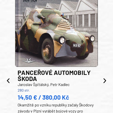
PANCEŘOVÉ AUTOMOBILY
ŠKODA
TA
Jaroslav Špitálský, Petr Kadlec
Ben
280 str.
352 s
14,50 € / 380,00 Kč
22
Okamžitě po vzniku republiky začaly Škodovy
Tank
závody v Plzni vyrábět bojové vozy pro
býva