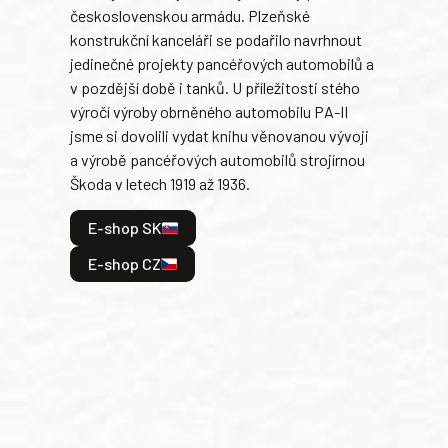
československou armádu. Plzeňské
Rusk
konstrukční kanceláři se podařilo navrhnout
armá
jedinečné projekty pancéřových automobilů a
stře
v pozdější době i tanků. U příležitosti stého
při 
výročí výroby obrněného automobilu PA-II
blíz
jsme si dovolili vydat knihu věnovanou vývoji
tank
a výrobě pancéřových automobilů strojírnou
v lé
Škoda v letech 1919 až 1936.
tak 
hrdi
E-shop SK
je: 
odeh
E-shop CZ
bitv
E
E