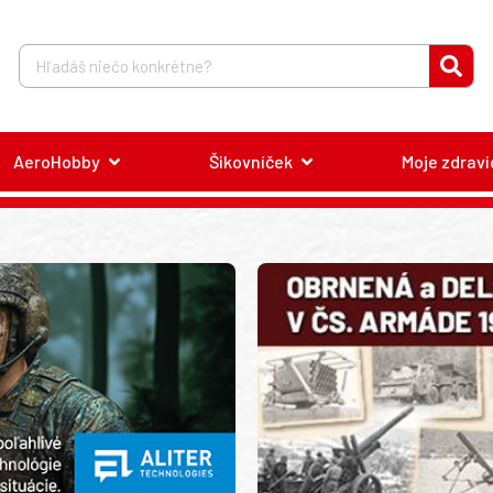
AeroHobby
Šikovníček
Moje zdravi