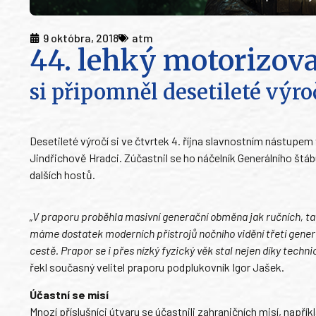
9 októbra, 2018
atm
44. lehký motorizov
si připomněl desetileté výro
Desetileté výročí si ve čtvrtek 4. října slavnostním nástup
Jindřichově Hradci. Zúčastnil se ho náčelník Generálního štá
dalších hostů.
„V praporu proběhla masivní generační obměna jak ručních, 
máme dostatek moderních přístrojů nočního vidění třetí genera
cestě. Prapor se i přes nízký fyzický věk stal nejen díky tec
řekl současný velitel praporu podplukovník Igor Jašek.
Účastní se misí
Mnozí příslušníci útvaru se účastnili zahraničních misí, např