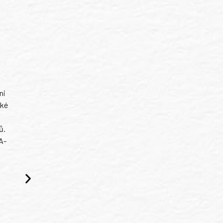
ni
ské
ů.
A-