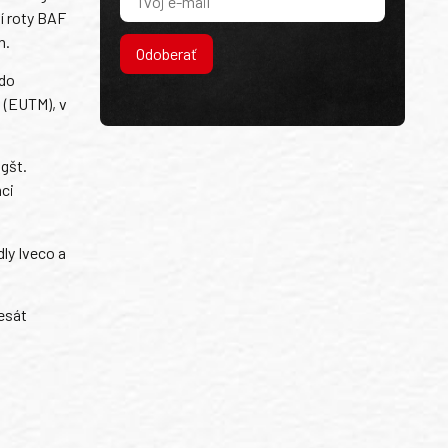
ní roty BAF
h.
Odoberať
 do
 (EUTM), v
 gšt.
mci
ly Iveco a
desát