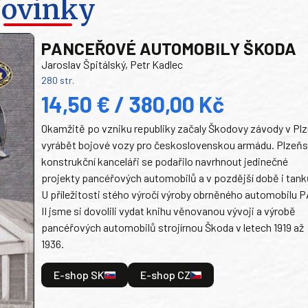
ovinky
PANCEŘOVÉ AUTOMOBILY ŠKODA
Jaroslav Špitálský, Petr Kadlec
280 str.
14,50 € / 380,00 Kč
Okamžitě po vzniku republiky začaly Škodovy závody v Plz
vyrábět bojové vozy pro československou armádu. Plzeň
konstrukční kanceláři se podařilo navrhnout jedinečné
projekty pancéřových automobilů a v pozdější době i tank
U příležitosti stého výročí výroby obrněného automobilu P
II jsme si dovolili vydat knihu věnovanou vývoji a výrobě
pancéřových automobilů strojírnou Škoda v letech 1919 až
1936.
E-shop SK
E-shop CZ