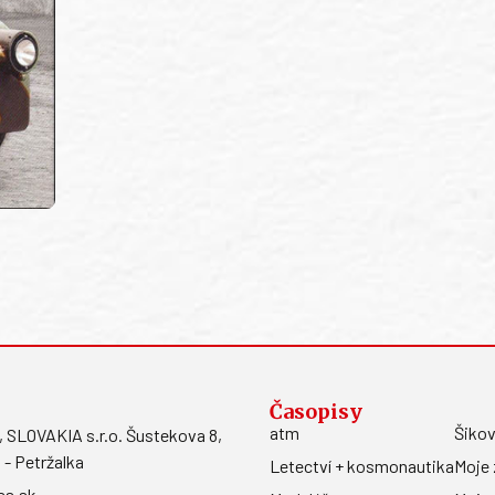
Časopisy
atm
Šikov
LOVAKIA s.r.o. Šustekova 8,
 - Petržalka
Letectví + kosmonautika
Moje 
ss.sk