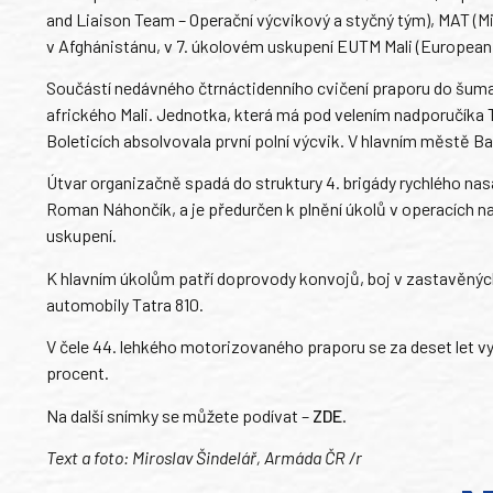
and Liaison Team – Operační výcvikový a styčný tým), MAT (Mil
v Afghánistánu, v 7. úkolovém uskupení EUTM Mali (European 
Součástí nedávného čtrnáctidenního cvičení praporu do šumav
afrického Mali. Jednotka, která má pod velením nadporučíka 
Boleticích absolvovala první polní výcvik. V hlavním městě Ba
Útvar organizačně spadá do struktury 4. brigády rychlého nasaz
Roman Náhončík, a je předurčen k plnění úkolů v operacích 
uskupení.
K hlavním úkolům patří doprovody konvojů, boj v zastavěných 
automobily Tatra 810.
V čele 44. lehkého motorizovaného praporu se za deset let vy
procent.
Na další snímky se můžete podívat –
ZDE
.
Text a foto: Miroslav Šindelář, Armáda ČR /r