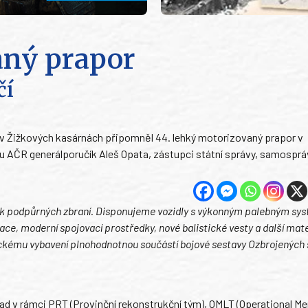
aný prapor
čí
em v Žižkových kasárnách připomněl 44. lehký motorizovaný prapor v
bu AČR generálporučík Aleš Opata, zástupci státní správy, samosprá
tak podpůrných zbraní. Disponujeme vozidly s výkonným palebným s
ce, moderní spojovací prostředky, nové balistické vesty a další mater
hnickému vybavení plnohodnotnou součástí bojové sestavy Ozbrojených s
íklad v rámci PRT (Provinční rekonstrukční tým), OMLT (Operational M