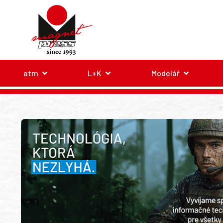
atm
L+K
Modelář