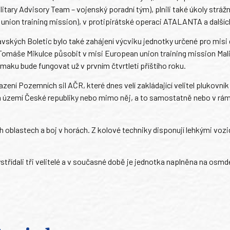
itary Advisory Team – vojenský poradní tým), plnili také úkoly stráž
union training mission), v protipirátské operaci ATALANTA a dalšíc
ských Boletic bylo také zahájení výcviku jednotky určené pro misi
Tomáše Mikulce působit v misi European union training mission Mali
maku bude fungovat už v prvním čtvrtletí příštího roku.
ení Pozemních sil AČR, které dnes velí zakládající velitel plukovník
na území České republiky nebo mimo něj, a to samostatně nebo v rá
oblastech a boj v horách. Z kolové techniky disponují lehkými vozid
střídali tři velitelé a v současné době je jednotka naplněna na osm