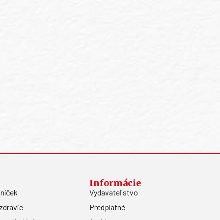
Informácie
níček
Vydavateľstvo
zdravie
Predplatné