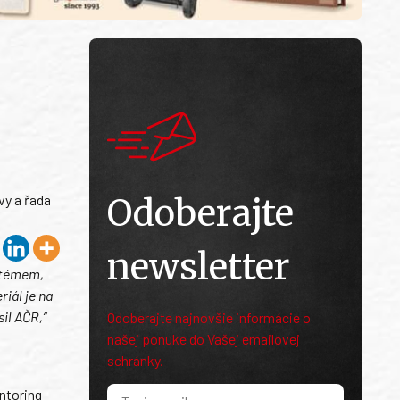
vy a řada
Odoberajte
newsletter
ystémem,
iál je na
il AČR,“
Odoberajte najnovšie informácie o
našej ponuke do Vašej emailovej
schránky.
entoring