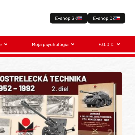
E-shop SK
E-shop CZ
e
Moja psychológia
F.O.O.D.