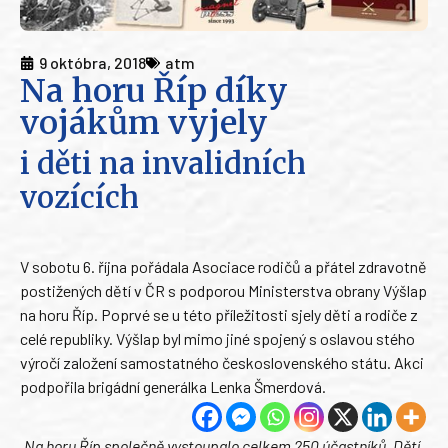
9 októbra, 2018
atm
Na horu Říp díky
vojákům vyjely
i děti na invalidních
vozících
V sobotu 6. října pořádala Asociace rodičů a přátel zdravotně
postižených dětí v ČR s podporou Ministerstva obrany Výšlap
na horu Říp. Poprvé se u této příležitosti sjely děti a rodiče z
celé republiky. Výšlap byl mimo jiné spojený s oslavou stého
výročí založení samostatného československého státu. Akci
podpořila brigádní generálka Lenka Šmerdová.
„Na horu Říp společně vystoupalo celkem 250 účastníků. Dětí