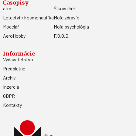
Časopisy
atm
Šikovníček
Letectví + kosmonautika
Moje zdravie
Modelář
Moja psychológia
AeroHobby
F.O.O.D.
Informácie
Vydavateľstvo
Predplatné
Archív
Inzercia
GDPR
Kontakty