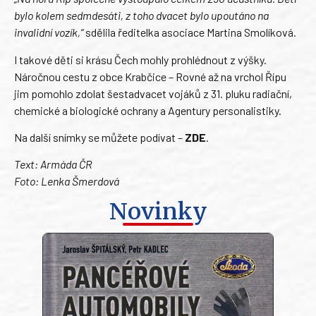
bylo kolem sedmdesáti, z toho dvacet bylo upoutáno na
invalidní vozík,“
sdělila ředitelka asociace Martina Smolíková.
I takové děti si krásu Čech mohly prohlédnout z výšky.
Náročnou cestu z obce Krabčice – Rovné až na vrchol Řípu
jim pomohlo zdolat šestadvacet vojáků z 31. pluku radiační,
chemické a biologické ochrany a Agentury personalistiky.
Na další snímky se můžete podívat –
ZDE
.
Text: Armáda ČR
Foto: Lenka Šmerdová
Novinky