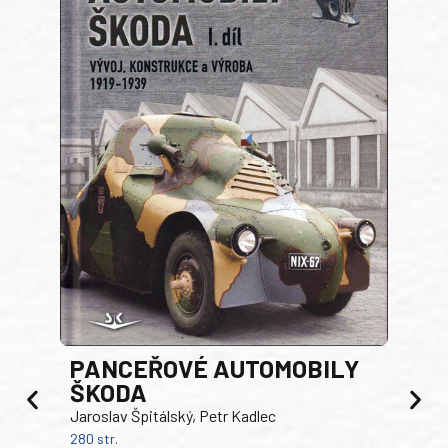
PANCEŘOVÉ AUTOMOBILY
ŠKODA
TA
Jaroslav Špitálský, Petr Kadlec
Ben
280 str.
352 s