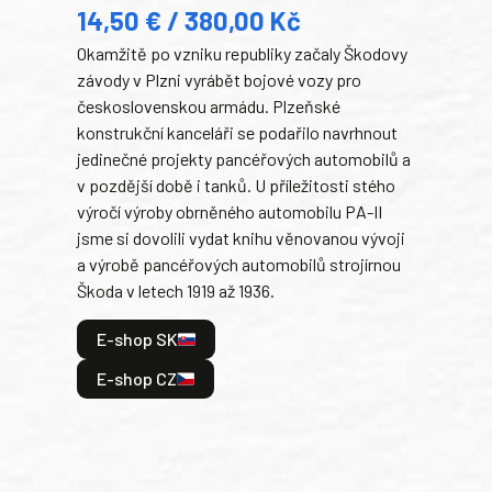
14,50 € / 380,00 Kč
22
Okamžitě po vzniku republiky začaly Škodovy
Tank
závody v Plzni vyrábět bojové vozy pro
býva
československou armádu. Plzeňské
Rusk
konstrukční kanceláři se podařilo navrhnout
armá
jedinečné projekty pancéřových automobilů a
stře
v pozdější době i tanků. U příležitosti stého
při 
výročí výroby obrněného automobilu PA-II
blíz
jsme si dovolili vydat knihu věnovanou vývoji
tank
a výrobě pancéřových automobilů strojírnou
v lé
Škoda v letech 1919 až 1936.
tak 
hrdi
E-shop SK
je: 
odeh
E-shop CZ
bitv
E
E