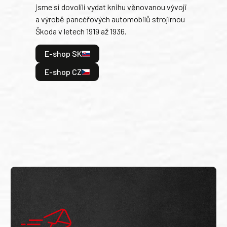
jsme si dovolili vydat knihu věnovanou vývoji
tank
a výrobě pancéřových automobilů strojírnou
v lé
Škoda v letech 1919 až 1936.
tak 
hrdi
E-shop SK
je: 
odeh
E-shop CZ
bitv
E
E