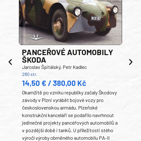
PANCEŘOVÉ AUTOMOBILY
ŠKODA
TA
Jaroslav Špitálský, Petr Kadlec
Ben
280 str.
352 s
14,50 € / 380,00 Kč
22
Okamžitě po vzniku republiky začaly Škodovy
Tank
závody v Plzni vyrábět bojové vozy pro
býva
československou armádu. Plzeňské
Rusk
konstrukční kanceláři se podařilo navrhnout
armá
jedinečné projekty pancéřových automobilů a
stře
v pozdější době i tanků. U příležitosti stého
při 
výročí výroby obrněného automobilu PA-II
blíz