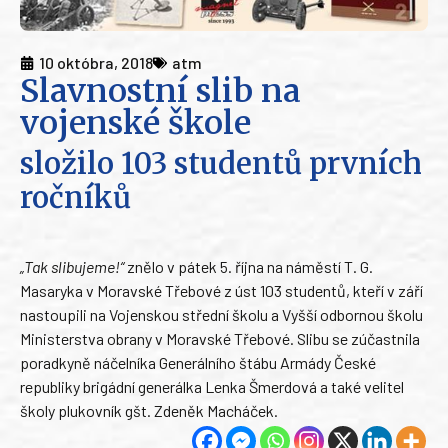
10 októbra, 2018
atm
Slavnostní slib na
vojenské škole
složilo 103 studentů prvních
ročníků
„Tak slibujeme!“
znělo v pátek 5. října na náměstí T. G.
Masaryka v Moravské Třebové z úst 103 studentů, kteří v září
nastoupili na Vojenskou střední školu a Vyšší odbornou školu
Ministerstva obrany v Moravské Třebové. Slibu se zúčastnila
poradkyně náčelníka Generálního štábu Armády České
republiky brigádní generálka Lenka Šmerdová a také velitel
školy plukovník gšt. Zdeněk Macháček.