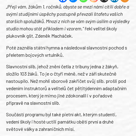
„Přeji vám, žákům 1. ročníků, abyste se mezi námi cítili dobře a
svými studijními úspěchy postupně převzali štafetu vašich
starších spolužáků. Mnozí z nich se vám svým úsilím a výsledky
studia mohou stát příkladem i vzorem,“
řekl velitel školy
plukovník gšt. Zdeněk Macháček.
Poté zazněla státní hymna a následoval slavnostní pochod s
přeletem bojových vrtulníků.
Slavnostní slib, jehož znění četla z tribuny jedna z žákyň,
složilo 103 žáků. To je o čtyři méně, než v září skutečně
nastoupilo. Než mohli sborově zakřičet svůj slib, prošli pod
vedením instruktorů a velitelů čet pětitýdenním adaptačním
procesem, který je mimo jiné zdokonalil i v pořadové
přípravě na slavnostní slib.
Součástí programu byl také pietní akt, kterým studenti,
vedení školy i hosté uctili památku obětí první a druhé
světové války a zahraničních misí.