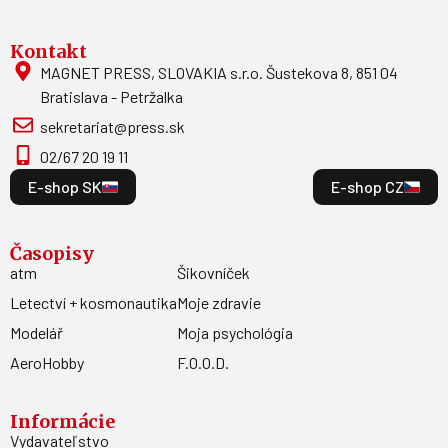
Kontakt
MAGNET PRESS, SLOVAKIA s.r.o. Šustekova 8, 851 04
Bratislava - Petržalka
sekretariat@press.sk
02/67 20 19 11
E-shop SK
E-shop CZ
Časopisy
atm
Šikovníček
Letectví + kosmonautika
Moje zdravie
Modelář
Moja psychológia
AeroHobby
F.O.O.D.
Informácie
Vydavateľstvo