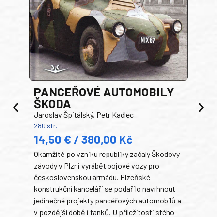
PANCEŘOVÉ AUTOMOBILY
ŠKODA
TA
Jaroslav Špitálský, Petr Kadlec
Ben
280 str.
352 s
14,50 € / 380,00 Kč
22
Okamžitě po vzniku republiky začaly Škodovy
Tank
závody v Plzni vyrábět bojové vozy pro
býva
československou armádu. Plzeňské
Rusk
konstrukční kanceláři se podařilo navrhnout
armá
jedinečné projekty pancéřových automobilů a
stře
v pozdější době i tanků. U příležitosti stého
při 