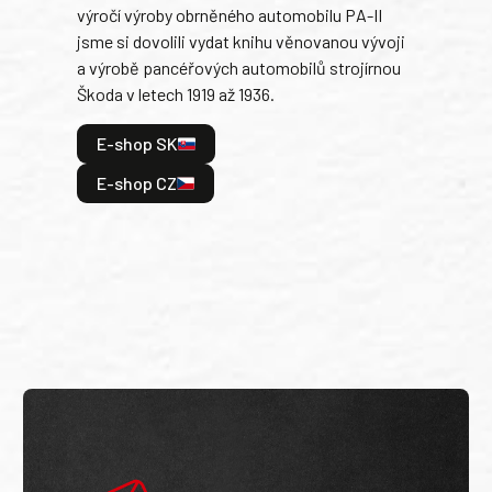
výročí výroby obrněného automobilu PA-II
blíz
jsme si dovolili vydat knihu věnovanou vývoji
tank
a výrobě pancéřových automobilů strojírnou
v lé
Škoda v letech 1919 až 1936.
tak 
hrdi
E-shop SK
je: 
odeh
E-shop CZ
bitv
E
E