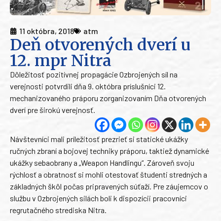
11 októbra, 2018
atm
Deň otvorených dverí u
12. mpr Nitra
Dôležitosť pozitívnej propagácie Ozbrojených síl na
verejnosti potvrdili dňa 9. októbra príslušníci 12.
mechanizovaného práporu zorganizovaním Dňa otvorených
dverí pre širokú verejnosť.
Návštevníci mali príležitosť prezrieť si statické ukážky
ručných zbraní a bojovej techniky práporu, taktiež dynamické
ukážky sebaobrany a „Weapon Handlingu“. Zároveň svoju
rýchlosť a obratnosť si mohli otestovať študenti stredných a
základných škôl počas pripravených súťaží. Pre záujemcov o
službu v Ozbrojených silách boli k dispozícii pracovníci
regrutačného strediska Nitra.