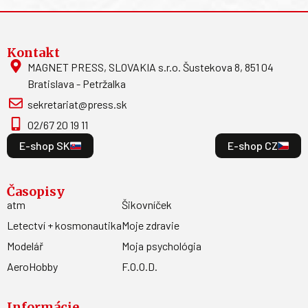
Kontakt
MAGNET PRESS, SLOVAKIA s.r.o. Šustekova 8, 851 04
Bratislava - Petržalka
sekretariat@press.sk
02/67 20 19 11
E-shop SK
E-shop CZ
Časopisy
atm
Šikovníček
Letectví + kosmonautika
Moje zdravie
Modelář
Moja psychológia
AeroHobby
F.O.O.D.
Informácie