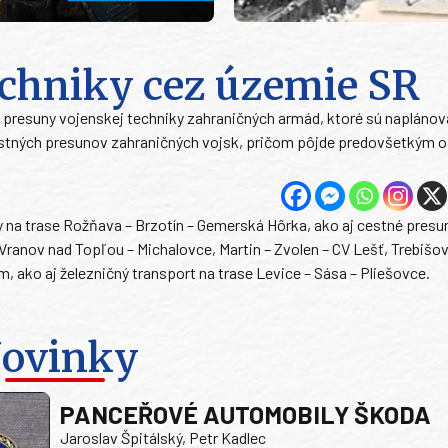
echniky cez územie SR
presuny vojenskej techniky zahraničných armád, ktoré sú naplánov
 cestných presunov zahraničných vojsk, pričom pôjde predovšetkým 
 na trase Rožňava – Brzotín – Gemerská Hôrka, ako aj cestné presu
Vranov nad Topľou – Michalovce, Martin – Zvolen – CV Lešť, Trebišov
m, ako aj železničný transport na trase Levice – Sása – Pliešovce.
ovinky
PANCEŘOVÉ AUTOMOBILY ŠKODA
Jaroslav Špitálský, Petr Kadlec