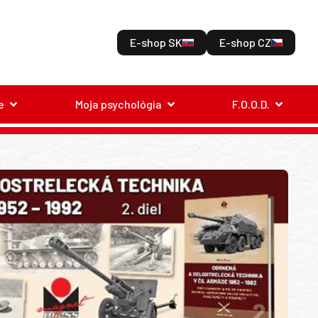
E-shop SK
E-shop CZ
e
Moja psychológia
F.O.O.D.