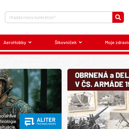
AeroHobby
Šikovníček
Moje zdravi