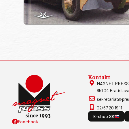
Kontakt
MAGNET PRESS, S
851 04 Bratislava
sekretariat@pre
02/67 20 19 11
E-shop SK
Facebook