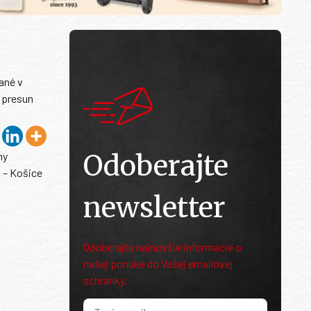
ané v
o presun
Odoberajte
ny
 – Košice
newsletter
Odoberajte najnovšie informácie o
našej ponuke do Vašej emailovej
schránky.