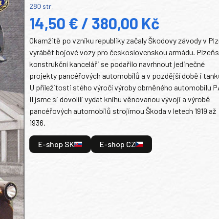
280 str.
14,50 € / 380,00 Kč
Okamžitě po vzniku republiky začaly Škodovy závody v Plz
vyrábět bojové vozy pro československou armádu. Plzeň
konstrukční kanceláři se podařilo navrhnout jedinečné
projekty pancéřových automobilů a v pozdější době i tank
U příležitosti stého výročí výroby obrněného automobilu P
II jsme si dovolili vydat knihu věnovanou vývoji a výrobě
pancéřových automobilů strojírnou Škoda v letech 1919 až
1936.
E-shop SK
E-shop CZ