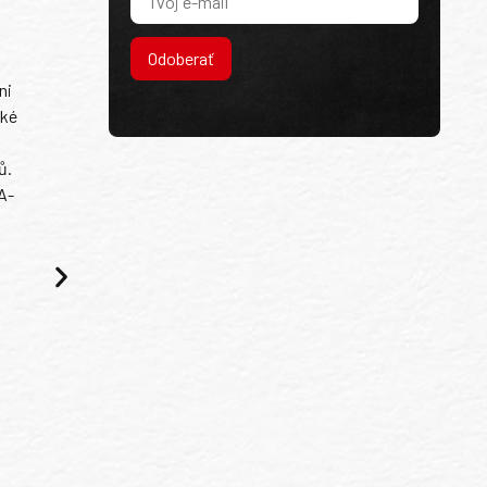
Odoberať
ni
ské
ů.
A-