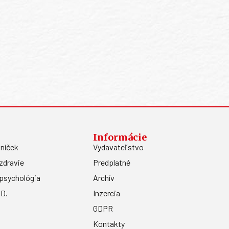
Informácie
níček
Vydavateľstvo
zdravie
Predplatné
psychológia
Archív
.D.
Inzercia
GDPR
Kontakty