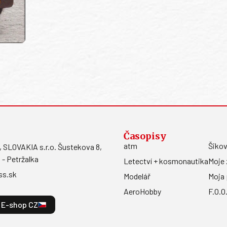
Časopisy
atm
Šikov
LOVAKIA s.r.o. Šustekova 8,
 - Petržalka
Letectví + kosmonautika
Moje 
ss.sk
Modelář
Moja 
AeroHobby
F.O.O
E-shop CZ