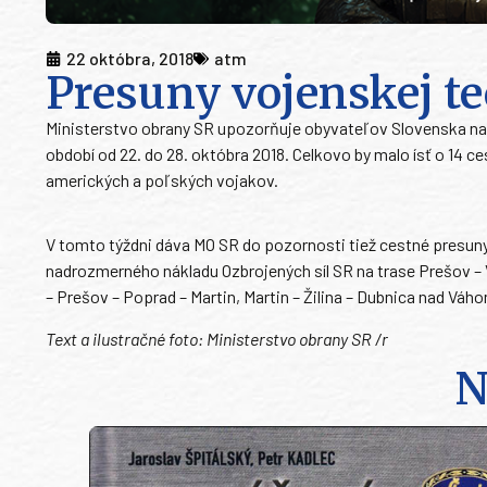
22 októbra, 2018
atm
Presuny vojenskej t
Ministerstvo obrany SR upozorňuje obyvateľov Slovenska na 
období od 22. do 28. októbra 2018. Celkovo by malo ísť o 14
amerických a poľských vojakov.
V tomto týždni dáva MO SR do pozornosti tiež cestné presuny
nadrozmerného nákladu Ozbrojených síl SR na trase Prešov – 
– Prešov – Poprad – Martin, Martin – Žilina – Dubnica nad Váho
Text a ilustračné foto: Ministerstvo obrany SR /r
N