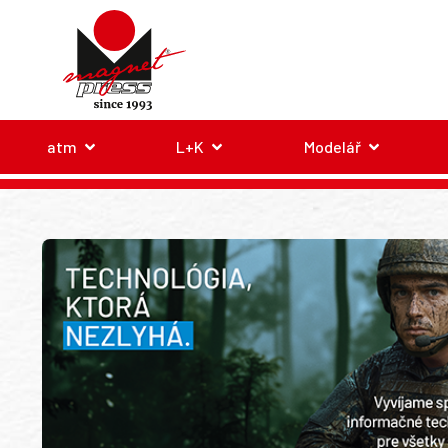
atm
L+K
Modelář