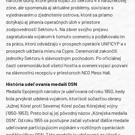
náročné úlohy, ktoré plnia vojaci zo Sektoru 4 v nárazníkovej
zóne, ale spomenula aj aktuálne problémy, súvisiace s
vyjednávaním o zjednotenie ostrova, ktoré sa priamo
dotýkajú aj plnenia operačných úloh v priestore
zodpovednosti Sektoru 4. Na záver svojho prejavu
zagratulovala vojakom k tomuto oceneniu a poďakovala im
za prácu, ktorú odvádzajú v prospech operácie UNFICYP a v
prospech udržania mieru na Cypre. Ceremoniál zakončili
jednotky Sektoru 4 slávnostným pochodom. Po oficiálnej
časti ceremoniálu boli všetci hostia a ocenení vojaci pozvaní
na slávnostnú recepciu v priestoroch NCO Mess Hall.
História udeľovania medailí OSN
Medaila Spojených národov je udeľovaná od roku 1950, kedy
bola prvýkrát udelená vojakom, ktorí boli súčasťou obrany
Južnej Kórei proti Severnej Kórei počas Kórejskej vojny
(1950-1953). Preto bol aj jej pôvodný názov „Kórejska medaila
OSN“. Od roku 1955 sa postupne začali vytvárať ďalšie medaile
udeľované participujúcim vojskám v rozličných operáciách
pod hlavičkou OSN. Táto medaila je udeľovaná za účasť v