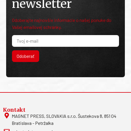
newsletter
Odoberajte najnovšie informácie o našej ponuke do
Vašej emailovej schránky.
Odoberať
Kontakt
MAGNET PRESS, SLOVAKIA s.r.o. Šustekova 8, 851 04
Bratislava - Petržalka