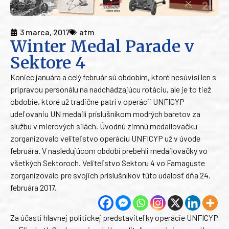
3 marca, 2017
atm
Winter Medal Parade v
Sektore 4
Koniec januára a celý február sú obdobím, ktoré nesúvisí len s
prípravou personálu na nadchádzajúcu rotáciu, ale je to tiež
obdobie, ktoré už tradične patrí v operácii UNFICYP
udeľovaniu UN medailí príslušníkom modrých baretov za
službu v mierových silách. Úvodnú zimnú medailovačku
zorganizovalo veliteľstvo operáciu UNFICYP už v úvode
februára. V nasledujúcom období prebehli medailovačky vo
všetkých Sektoroch. Veliteľstvo Sektoru 4 vo Famaguste
zorganizovalo pre svojich príslušníkov túto udalosť dňa 24.
februára 2017.
Za účasti hlavnej politickej predstaviteľky operácie UNFICYP