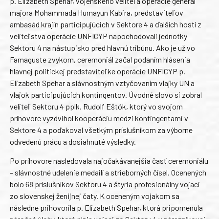
p. Elizabeth Spehar, vojenského veliteľa operácie generál
majora Mohammada Humayun Kabira, predstaviteľov
ambasád krajín participujúcich v Sektore 4 a ďalších hostí z
veliteľstva operácie UNFICYP napochodovali jednotky
Sektoru 4 na nástupisko pred hlavnú tribúnu. Ako je už vo
Famaguste zvykom, ceremoniál začal podaním hlásenia
hlavnej politickej predstaviteľke operácie UNFICYP p.
Elizabeth Spehar a slávnostným vztyčovaním vlajky UN a
vlajok participujúcich kontingentov. Úvodné slovo si zobral
veliteľ Sektoru 4 pplk. Rudolf Eštók, ktorý vo svojom
príhovore vyzdvihol kooperáciu medzi kontingentami v
Sektore 4 a poďakoval všetkým príslušníkom za výborne
odvedenú prácu a dosiahnuté výsledky.
Po príhovore nasledovala najočakávanejšia časť ceremoniálu
– slávnostné udelenie medailí a strieborných čísel. Ocenených
bolo 68 príslušníkov Sektoru 4 a štyria profesionálny vojaci
zo slovenskej ženijnej čaty. K oceneným vojakom sa
následne prihovorila p. Elizabeth Spehar, ktorá pripomenula