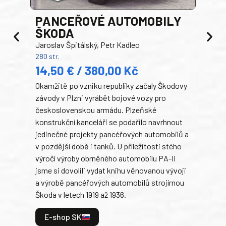
PANCEŘOVÉ AUTOMOBILY
ŠKODA
TA
Jaroslav Špitálský, Petr Kadlec
Ben
280 str.
352 s
14,50 € / 380,00 Kč
22
Okamžitě po vzniku republiky začaly Škodovy
Tank
závody v Plzni vyrábět bojové vozy pro
býva
československou armádu. Plzeňské
Rusk
konstrukční kanceláři se podařilo navrhnout
armá
jedinečné projekty pancéřových automobilů a
stře
v pozdější době i tanků. U příležitosti stého
při 
výročí výroby obrněného automobilu PA-II
blíz
jsme si dovolili vydat knihu věnovanou vývoji
tank
a výrobě pancéřových automobilů strojírnou
v lé
Škoda v letech 1919 až 1936.
tak 
hrdi
E-shop SK
je: 