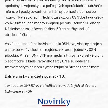
spoločných vojenských a policajných operáciách na udržanie
mieru, pri poskytovaní humanitárnej pomoci a pomoc po
rôznych katastrofách. Medailu za službu v OSN dostáva každý
vojak slúžiaci pod modrou vlajkou po odslúžených 90 dňoch.
Následne sa za každých ďalších 180 dní služby udeľujú
strieborné čísla.
Vo všeobecnosti má každá medaila OSN svoj vlastný dizajn a
charakter v závislosti od regiónu, v ktorom jednotky OSN
pôsobia. V misii UNFICYP má medaila tri rovnako veľké pruhy
bledomodrej a bielej farby ako farby UN a sú oddelené
tmavomodrým pruhom symbolizujúcim Stredozemné more.
Ďalšie snímky si môžete pozrieť –
TU
.
Text a foto: UNFICYP, via Veliteľstvo vzdušných síl Zvolen,
Ozbrojené sily SR
Novinky