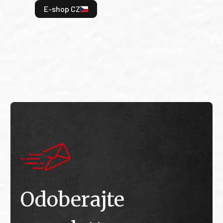
odeh
E-shop CZ
bitv
E
E
Odoberajte