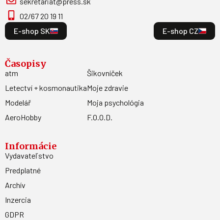
sekretariat@press.sk
02/67 20 19 11
E-shop SK
E-shop CZ
Časopisy
atm
Šikovníček
Letectví + kosmonautika
Moje zdravie
Modelář
Moja psychológia
AeroHobby
F.O.O.D.
Informácie
Vydavateľstvo
Predplatné
Archív
Inzercia
GDPR