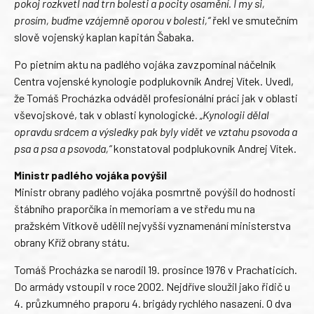
pokoj rozkvetl nad trn bolesti a pocity osamění. I my si,
prosím, buďme vzájemně oporou v bolesti,“
řekl ve smutečním
slově vojenský kaplan kapitán Šabaka.
Po pietním aktu na padlého vojáka zavzpomínal náčelník
Centra vojenské kynologie podplukovník Andrej Vítek. Uvedl,
že Tomáš Procházka odváděl profesionální práci jak v oblasti
vševojskové, tak v oblasti kynologické.
„Kynologii dělal
opravdu srdcem a výsledky pak byly vidět ve vztahu psovoda a
psa a psa a psovoda,“
konstatoval podplukovník Andrej Vítek.
Ministr padlého vojáka povýšil
Ministr obrany padlého vojáka posmrtně povýšil do hodnosti
štábního praporčíka in memoriam a ve středu mu na
pražském Vítkově udělil nejvyšší vyznamenání ministerstva
obrany Kříž obrany státu.
Tomáš Procházka se narodil 19. prosince 1976 v Prachaticích.
Do armády vstoupil v roce 2002. Nejdříve sloužil jako řidič u
4. průzkumného praporu 4. brigády rychlého nasazení. O dva