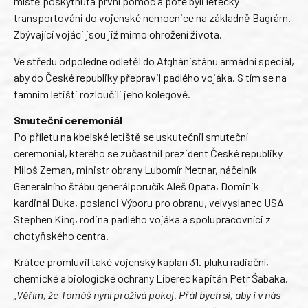
místě poskytnuta první pomoc a poté byli letecky
transportováni do vojenské nemocnice na základně Bagrám.
Zbývající vojáci jsou již mimo ohrožení života.
Ve středu odpoledne odletěl do Afghánistánu armádní speciál,
aby do České republiky přepravil padlého vojáka. S tím se na
tamním letišti rozloučili jeho kolegové.
Smuteční ceremoniál
Po příletu na kbelské letiště se uskutečnil smuteční
ceremoniál, kterého se zúčastnil prezident České republiky
Miloš Zeman, ministr obrany Lubomír Metnar, náčelník
Generálního štábu generálporučík Aleš Opata, Dominik
kardinál Duka, poslanci Výboru pro obranu, velvyslanec USA
Stephen King, rodina padlého vojáka a spolupracovníci z
chotyňského centra.
Krátce promluvil také vojenský kaplan 31. pluku radiační,
chemické a biologické ochrany Liberec kapitán Petr Šabaka.
„Věřím, že Tomáš nyní prožívá pokoj. Přál bych si, aby i v nás