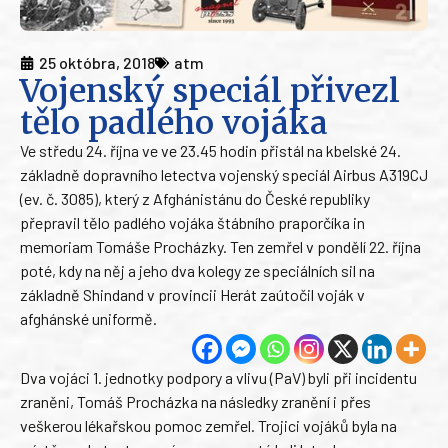
25 októbra, 2018
atm
Vojenský speciál přivezl
tělo padlého vojáka
Ve středu 24. října ve ve 23.45 hodin přistál na kbelské 24.
základně dopravního letectva vojenský speciál Airbus A319CJ
(ev. č. 3085), který z Afghánistánu do České republiky
přepravil tělo padlého vojáka štábního praporčíka in
memoriam Tomáše Procházky. Ten zemřel v pondělí 22. října
poté, kdy na něj a jeho dva kolegy ze speciálních sil na
základně Shindand v provincii Herát zaútočil voják v
afghánské uniformě.
Dva vojáci 1. jednotky podpory a vlivu (PaV) byli při incidentu
zraněni, Tomáš Procházka na následky zranění i přes
veškerou lékařskou pomoc zemřel. Trojici vojáků byla na