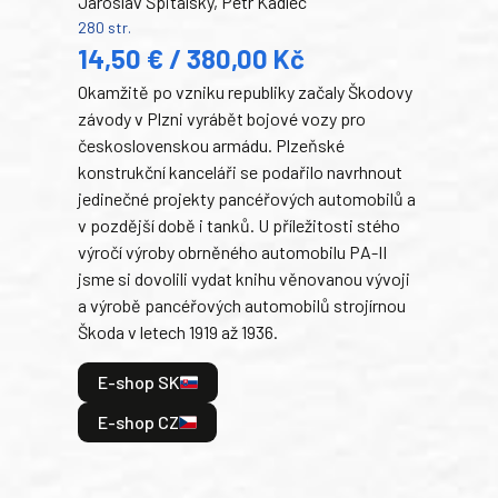
Jaroslav Špitálský, Petr Kadlec
Ben
280 str.
352 s
14,50 € / 380,00 Kč
22
Okamžitě po vzniku republiky začaly Škodovy
Tank
závody v Plzni vyrábět bojové vozy pro
býva
československou armádu. Plzeňské
Rusk
konstrukční kanceláři se podařilo navrhnout
armá
jedinečné projekty pancéřových automobilů a
stře
v pozdější době i tanků. U příležitosti stého
při 
výročí výroby obrněného automobilu PA-II
blíz
jsme si dovolili vydat knihu věnovanou vývoji
tank
a výrobě pancéřových automobilů strojírnou
v lé
Škoda v letech 1919 až 1936.
tak 
hrdi
E-shop SK
je: 
odeh
E-shop CZ
bitv
E