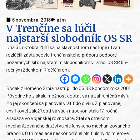
6 novembra, 2018
atm
V Trenčíne sa lúčil
najstarší slobodník OS SR
Dňa 31. októbra 2018 sa na slávnostnom nástupe útvaru
rozlúčili zástupcovia trenčianskeho práporu podpory
pozemných síl s najstarším slobodníkom v rámci OS SR 55-
ročným Zdenkom Riečičiarom.
Rodák z Horného Sŕnia nastúpil do OS SR koncom roka 2001.
Pôvodne ho zlákala možnosť dostať sa na zahraničnú misiu.
Po jej skončení sa plánoval vrátiť do civilu. Z plánovanej
chvíľkovej záležitosti sa však napokon stala 17-ročná
anabáza vo vojenskej rovnošate. Stal sa strelcom
mechanizovaného družstva nitrianskeho mechanizovaného
práporu. O tri mesiace neskôr odišiel plniť úlohy do mierovej