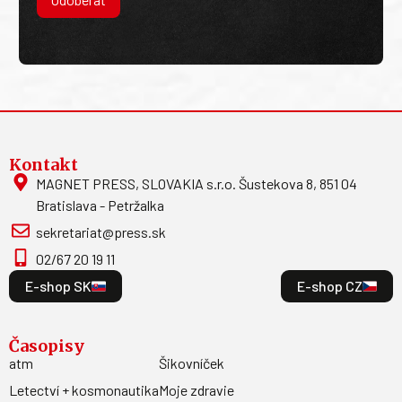
Kontakt
MAGNET PRESS, SLOVAKIA s.r.o. Šustekova 8, 851 04
Bratislava - Petržalka
sekretariat@press.sk
02/67 20 19 11
E-shop SK
E-shop CZ
Časopisy
atm
Šikovníček
Letectví + kosmonautika
Moje zdravie