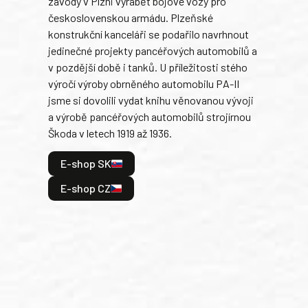
závody v Plzni vyrábět bojové vozy pro
býva
československou armádu. Plzeňské
Rusk
konstrukční kanceláři se podařilo navrhnout
armá
jedinečné projekty pancéřových automobilů a
stře
v pozdější době i tanků. U příležitosti stého
při 
výročí výroby obrněného automobilu PA-II
blíz
jsme si dovolili vydat knihu věnovanou vývoji
tank
a výrobě pancéřových automobilů strojírnou
v lé
Škoda v letech 1919 až 1936.
tak 
hrdi
E-shop SK
je: 
odeh
E-shop CZ
bitv
E
E