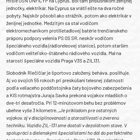
misie OSN UNFICYP na Cyprus. Bol tam príslušníkom ženijnej
jednotky, elektrikár. Na Cyprus sa vrátil ešte na dva ročné
pobyty. Najskôr pôsobil ako strážnik, potom ako elektrikár v
ženijnej jednotke. Medzitým sa stal vodičom
elektromechanikom protilietadlovej batérie trenčianskeho
práporu podpory velenia PS OS SR, neskôr vodičom
špeciálneho vozidla (rádioreleovej stanice), potom starším
vodičom veliteľsko-štábneho rádiového vozidla. Mal na
starosti špeciálne vozidlá Praga V3S a ZIL131.
Slobodník Riečičiar je športovo založený, beháva, posilňuje.
Aj vo svojich 55 rokoch pri preskúšaní telesnej zdatnosti
podľa veliaceho poddôstojníka čaty bojového zabezpečenia
a KIS rotmajstra Juraja Savka prekoná vojakov mladších o
dve-tri desaťročia. Pri 12-minútovom behu bez problémov
ubehne vyše 3 kilometre.
„Je príkladom pre ostatných
vojakov, aj v disciplinovanosti a starostlivosti o zverenú
techniku. Vozidlo ZIL-131 sme dostali v dezolátnom stave. V
spolupráci s dielenskými špecialistami ho dal do perfektného