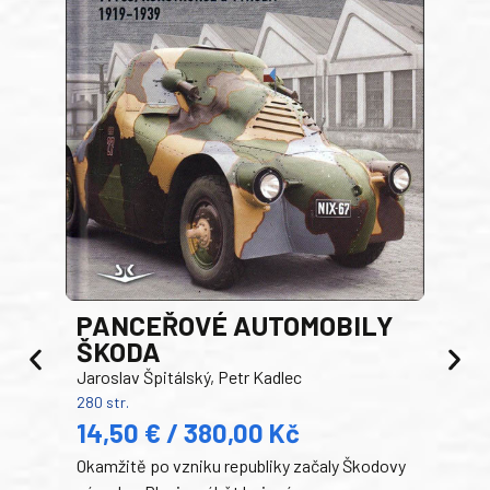
PANCEŘOVÉ AUTOMOBILY
ŠKODA
TA
Jaroslav Špitálský, Petr Kadlec
Ben
280 str.
352 s
14,50 € / 380,00 Kč
22
Okamžitě po vzniku republiky začaly Škodovy
Tank