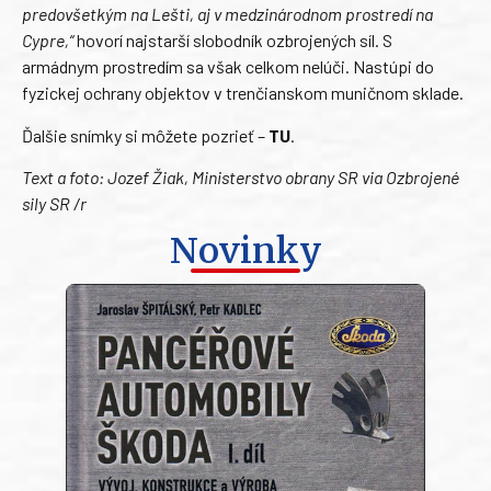
predovšetkým na Lešti, aj v medzinárodnom prostredí na
Cypre,“
hovorí najstarší slobodník ozbrojených síl. S
armádnym prostredím sa však celkom nelúči. Nastúpi do
fyzickej ochrany objektov v trenčianskom muničnom sklade.
Ďalšie snímky si môžete pozrieť –
TU
.
Text a foto: Jozef Žiak, Ministerstvo obrany SR via Ozbrojené
sily SR /r
Novinky