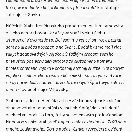
technického stavu. Rovnako ako Pragu V3S. Pre mladších
kolegov v jednotke bol príkladom v plnení úloh,“
konštatuje
rotmajster Savka.
Náčelník štábu trenčianskeho práporu major Juraj Vrbovský
na jeho adresu hovorí, že vždy sa snažil splniť úlohu.
„Nepoznal slovo nejde to. Bol som mu veliteľom roty, poznal
som ho aj počas pôsobenia na Cypre. Bodaj by sme mali viac
takých zodpovedných vojakov. S ťažkým srdcom som ho
prepúšťal posledný deň októbra zo služobného pomeru
profesionálneho vojaka v dočasnej štátnej službe. Bol dobrým
vojakom i odborníkom ako vodič a elektrikár, a tých v útvare
nikdy nie je dosť. Zapájal do sa do mnohých športových aktivít
útvaru,“
uviedol major Vrbovský.
Slobodník Zdenko Riečičiar, ktorý základnú vojenskú službu
absolvoval ako pohraničník v chebskej brigáde, v mladosti
nechcel ani počuť o tom, že by bol vojenským profesionálom.
Napokon sa ním stal.
„Neľutujem svoje rozhodnutie. Zažil som
mnoho zaujímavého. Doma počas rôznych vyvedení a cvičení