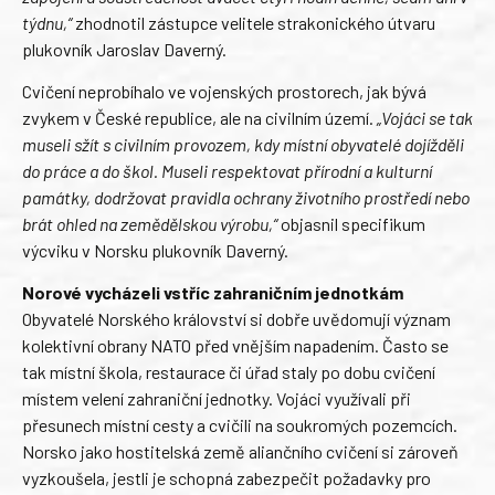
týdnu,“
zhodnotil zástupce velitele strakonického útvaru
plukovník Jaroslav Daverný.
Cvičení neprobíhalo ve vojenských prostorech, jak bývá
zvykem v České republice, ale na civilním území.
„Vojáci se tak
museli sžít s civilním provozem, kdy místní obyvatelé dojížděli
do práce a do škol. Museli respektovat přírodní a kulturní
památky, dodržovat pravidla ochrany životního prostředí nebo
brát ohled na zemědělskou výrobu,“
objasnil specifikum
výcviku v Norsku plukovník Daverný.
Norové vycházeli vstříc zahraničním jednotkám
Obyvatelé Norského království si dobře uvědomují význam
kolektivní obrany NATO před vnějším napadením. Často se
tak místní škola, restaurace či úřad staly po dobu cvičení
místem velení zahraniční jednotky. Vojáci využívali při
přesunech místní cesty a cvičili na soukromých pozemcích.
Norsko jako hostitelská země aliančního cvičení si zároveň
vyzkoušela, jestli je schopná zabezpečit požadavky pro