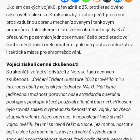
Úkolem českých vojáků, převážně z 25. protiletadlového
raketového pluku ze Strakonic, bylo zabezpečit pozemní
protivzdušnou obranu mechanizovaným i tankovým
praporům a taktickému místu velení obrněné brigády. Kvůli
přesunům pozemních jednotek museli čeští protiletadlovci
často měnit místo velení baterie, palebná postavení družstev
i taktická místa pro shromažďování.
Vojáci získali cenné zkušenosti
Strakoničtí vojáci si odvážejí z Norska řadu cenných
zkušeností.
„Cvičení Trident Juncture 2018 prověřilo míru
interoperability vojenských jednotek NATO. Měli jsme
jedinečnou možnost porovnat naše standardní operační
postupy s postupy, které používají alianční partneři. Přínosem
bylo rovněž sdílení a výměna zkušeností mezi vojáky na všech
stupních velení a řízení operace. V neposlední řadě si naši
vojáci ověřili, že umí správně řešit situace, jež mohou nastat v
boji, a sice i za podmínek, kdy je od vojáků vyžadováno
zapojení a soustředěnost dvacet čtyři hodin denně, sedm dní v