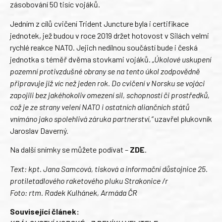
zásobování 50 tisíc vojáků.
Jedním z cílů cvičení Trident Juncture byla i certifikace
jednotek, jež budou v roce 2019 držet hotovost v Silách velmi
rychlé reakce NATO. Jejich nedílnou součástí bude i česká
jednotka s téměř dvěma stovkami vojáků.
„Úkolové uskupení
pozemní protivzdušné obrany se na tento úkol zodpovědně
připravuje již víc než jeden rok. Do cvičení v Norsku se vojáci
zapojili bez jakéhokoliv omezení sil, schopností či prostředků,
což je ze strany velení NATO i ostatních aliančních států
vnímáno jako spolehlivá záruka partnerství,“
uzavřel plukovník
Jaroslav Daverný.
Na další snímky se můžete podívat –
ZDE
.
Text: kpt. Jana Samcová, tisková a informační důstojnice 25.
protiletadlového raketového pluku Strakonice /r
Foto: rtm. Radek Kulhánek, Armáda ČR
Související článek: