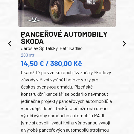
PANCEŘOVÉ AUTOMOBILY
ŠKODA
TA
Jaroslav Špitálský, Petr Kadlec
Ben
280 str.
352 s
14,50 € / 380,00 Kč
22
Okamžitě po vzniku republiky začaly Škodovy
Tank
závody v Plzni vyrábět bojové vozy pro
býva
československou armádu. Plzeňské
Rusk
konstrukční kanceláři se podařilo navrhnout
armá
jedinečné projekty pancéřových automobilů a
stře
v pozdější době i tanků. U příležitosti stého
při 
výročí výroby obrněného automobilu PA-II
blíz
jsme si dovolili vydat knihu věnovanou vývoji
tank
a výrobě pancéřových automobilů strojírnou
v lé