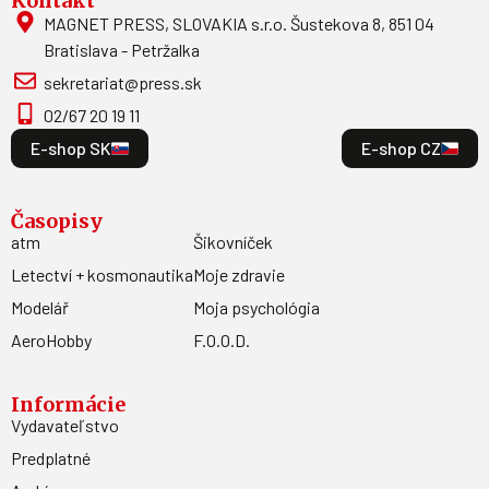
Kontakt
MAGNET PRESS, SLOVAKIA s.r.o. Šustekova 8, 851 04
Bratislava - Petržalka
sekretariat@press.sk
02/67 20 19 11
E-shop SK
E-shop CZ
Časopisy
atm
Šikovníček
Letectví + kosmonautika
Moje zdravie
Modelář
Moja psychológia
AeroHobby
F.O.O.D.
Informácie
Vydavateľstvo
Predplatné