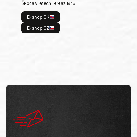
Škoda v letech 1919 až 1936.
tak 
hrdi
E-shop SK
je: 
odeh
E-shop CZ
bitv
E
E