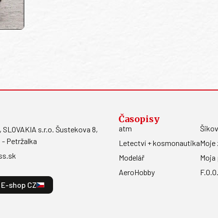
Časopisy
atm
Šikov
LOVAKIA s.r.o. Šustekova 8,
 - Petržalka
Letectví + kosmonautika
Moje 
ss.sk
Modelář
Moja 
AeroHobby
F.O.O
E-shop CZ