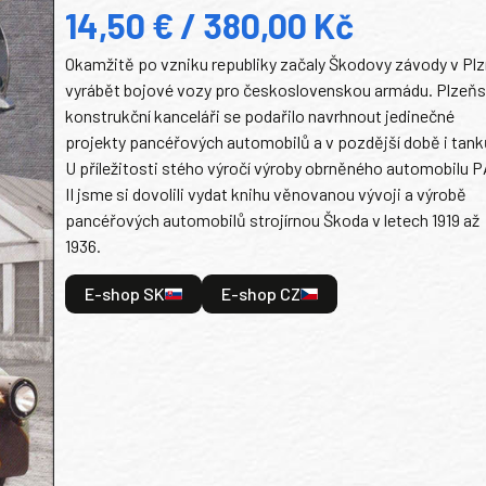
14,50 € / 380,00 Kč
Okamžitě po vzniku republiky začaly Škodovy závody v Plz
vyrábět bojové vozy pro československou armádu. Plzeň
konstrukční kanceláři se podařilo navrhnout jedinečné
projekty pancéřových automobilů a v pozdější době i tank
U příležitosti stého výročí výroby obrněného automobilu P
II jsme si dovolili vydat knihu věnovanou vývoji a výrobě
pancéřových automobilů strojírnou Škoda v letech 1919 až
1936.
E-shop SK
E-shop CZ