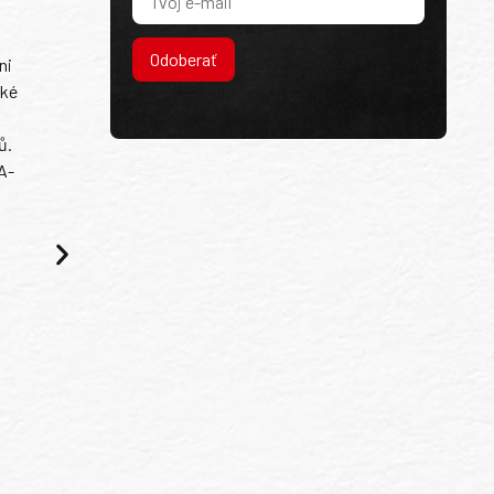
Odoberať
ni
ské
ů.
A-