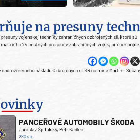
rňuje na presuny tech
resuny vojenskej techniky zahraničných ozbrojených síl, ktoré sú
y malo ísť o 24 cestných presunov zahraničných vojsk, pričom pôjde
 nadrozmerného nákladu Ozbrojených síl SR na trase Martin – Sučany
ovinky
PANCEŘOVÉ AUTOMOBILY ŠKODA
Jaroslav Špitálský, Petr Kadlec
280 str.