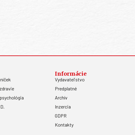
Informácie
níček
Vydavateľstvo
zdravie
Predplatné
psychológia
Archív
.D.
Inzercia
GDPR
Kontakty