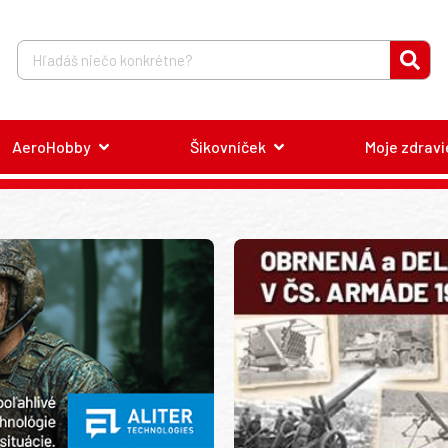
AeroHobby
Šikovníček
Moje zdravi