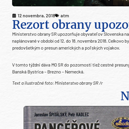
12 novembra, 2018
atm
Rezort obrany upozo
Ministerstvo obrany SR upozorňuje obyvateľov Slovenska na p
naplánované v období od 12. do 18. novembra 2018. Celkovo b
predovšetkým o presun amerických a poľských vojakov.
V tomto týždni dáva MO SR do pozornosti tiež cestné presuny
Banská Bystrica – Brezno – Nemecká.
Text a ilustračné foto: Ministerstvo obrany SR /r
N