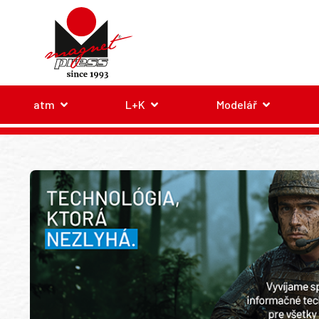
atm
L+K
Modelář