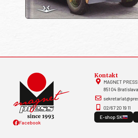
Kontakt
MAGNET PRESS, S
851 04 Bratislava
sekretariat@pre
02/67 20 19 11
E-shop SK
Facebook