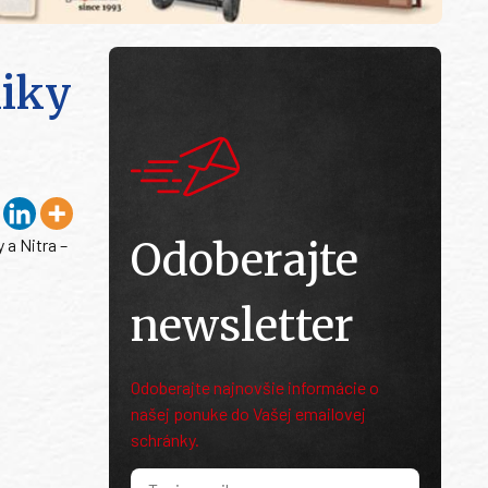
niky
Odoberajte
 a Nitra –
newsletter
Odoberajte najnovšie informácie o
našej ponuke do Vašej emailovej
schránky.