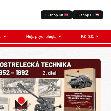
E-shop SK
E-shop CZ
e
Moja psychológia
F.O.O.D.