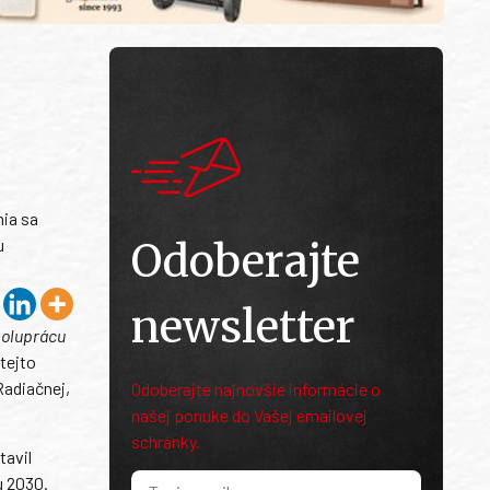
nia sa
u
Odoberajte
newsletter
spoluprácu
tejto
Radiačnej,
Odoberajte najnovšie informácie o
našej ponuke do Vašej emailovej
schránky.
tavil
u 2030.