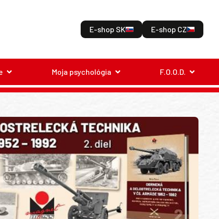
E-shop SK
E-shop CZ
e
Moja psychológia
F.O.O.D.