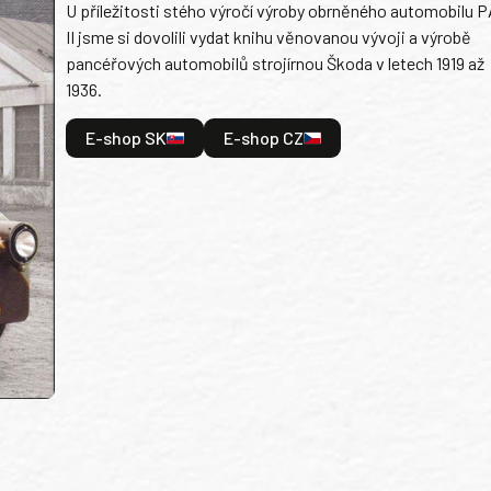
U příležitosti stého výročí výroby obrněného automobilu P
II jsme si dovolili vydat knihu věnovanou vývoji a výrobě
pancéřových automobilů strojírnou Škoda v letech 1919 až
1936.
E-shop SK
E-shop CZ