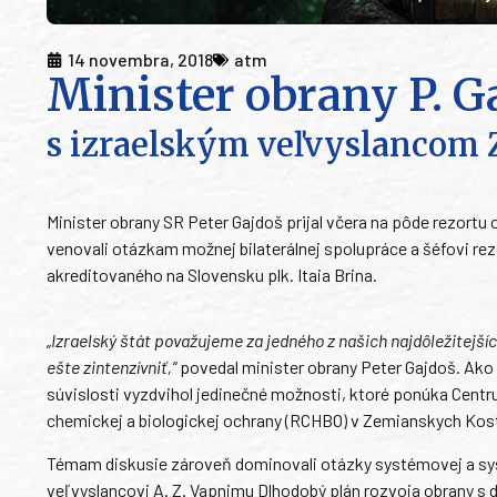
14 novembra, 2018
atm
Minister obrany P. G
s izraelským veľvyslancom 
Minister obrany SR Peter Gajdoš prijal včera na pôde rezortu
venovali otázkam možnej bilaterálnej spolupráce a šéfovi rez
akreditovaného na Slovensku plk. Itaia Brina.
„Izraelský štát považujeme za jedného z našich najdôležitejší
ešte zintenzívniť,“
povedal minister obrany Peter Gajdoš. Ako p
súvislosti vyzdvihol jedinečné možnosti, ktoré ponúka Centr
chemickej a biologickej ochrany (RCHBO) v Zemianskych Kos
Témam diskusie zároveň dominovali otázky systémovej a syst
veľvyslancovi A. Z. Vapnimu Dlhodobý plán rozvoja obrany s 