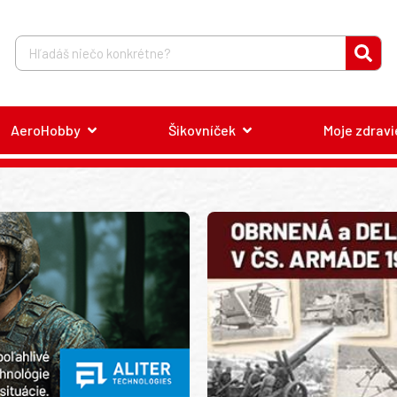
AeroHobby
Šikovníček
Moje zdravi