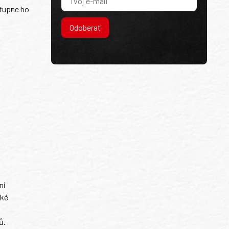
stupne ho
Odoberať
ni
ské
ů.