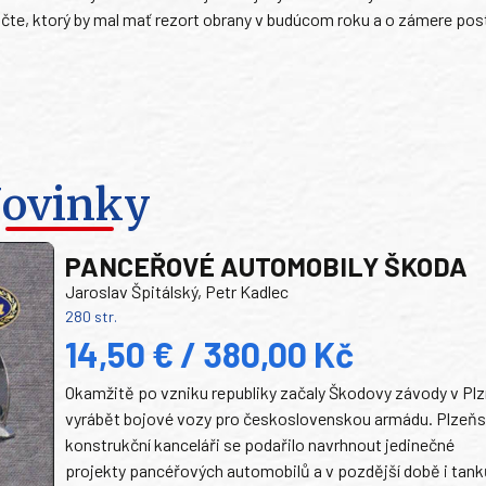
čte, ktorý by mal mať rezort obrany v budúcom roku a o zámere po
ovinky
PANCEŘOVÉ AUTOMOBILY ŠKODA
Jaroslav Špitálský, Petr Kadlec
280 str.
14,50 € / 380,00 Kč
Okamžitě po vzniku republiky začaly Škodovy závody v Plz
vyrábět bojové vozy pro československou armádu. Plzeň
konstrukční kanceláři se podařilo navrhnout jedinečné
projekty pancéřových automobilů a v pozdější době i tank