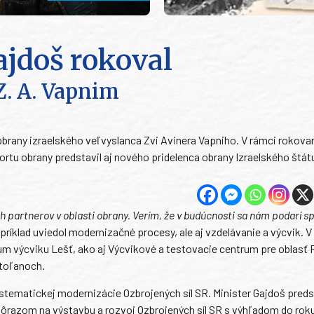
ajdoš rokoval
Z. A. Vapnim
 obrany izraelského veľvyslanca Zvi Avinera Vapniho. V rámci rokova
ortu obrany predstavil aj nového pridelenca obrany Izraelského štát
ch partnerov v oblasti obrany. Verím, že v budúcnosti sa nám podarí 
ríklad uviedol modernizačné procesy, ale aj vzdelávanie a výcvik. V 
um výcviku Lešť, ako aj Výcvikové a testovacie centrum pre oblasť 
toľanoch.
ematickej modernizácie Ozbrojených síl SR. Minister Gajdoš preds
dôrazom na výstavbu a rozvoj Ozbrojených síl SR s výhľadom do rok