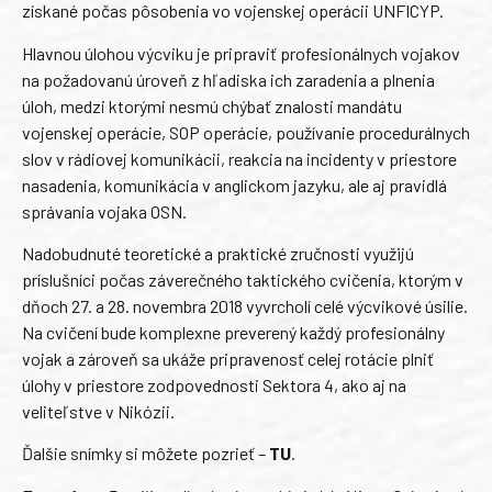
získané počas pôsobenia vo vojenskej operácii UNFICYP.
Hlavnou úlohou výcviku je pripraviť profesionálnych vojakov
na požadovanú úroveň z hľadiska ich zaradenia a plnenia
úloh, medzi ktorými nesmú chýbať znalosti mandátu
vojenskej operácie, SOP operácie, používanie procedurálnych
slov v rádiovej komunikácii, reakcia na incidenty v priestore
nasadenia, komunikácia v anglickom jazyku, ale aj pravidlá
správania vojaka OSN.
Nadobudnuté teoretické a praktické zručnosti využijú
príslušníci počas záverečného taktického cvičenia, ktorým v
dňoch 27. a 28. novembra 2018 vyvrcholí celé výcvikové úsilie.
Na cvičení bude komplexne preverený každý profesionálny
vojak a zároveň sa ukáže pripravenosť celej rotácie plniť
úlohy v priestore zodpovednosti Sektora 4, ako aj na
veliteľstve v Nikózii.
Ďalšie snímky si môžete pozrieť –
TU
.