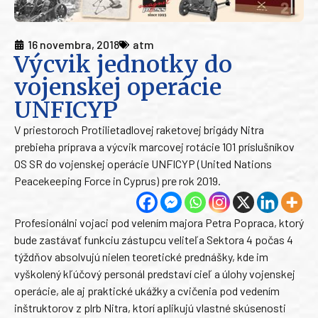
16 novembra, 2018
atm
Výcvik jednotky do
vojenskej operácie
UNFICYP
V priestoroch Protilietadlovej raketovej brigády Nitra
prebieha príprava a výcvik marcovej rotácie 101 príslušníkov
OS SR do vojenskej operácie UNFICYP (United Nations
Peacekeeping Force in Cyprus) pre rok 2019.
Profesionálni vojaci pod velením majora Petra Popraca, ktorý
bude zastávať funkciu zástupcu veliteľa Sektora 4 počas 4
týždňov absolvujú nielen teoretické prednášky, kde im
vyškolený kľúčový personál predstaví cieľ a úlohy vojenskej
operácie, ale aj praktické ukážky a cvičenia pod vedením
inštruktorov z plrb Nitra, ktorí aplikujú vlastné skúsenosti