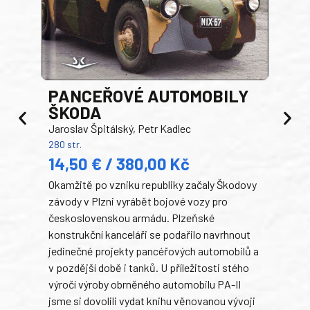
PANCEŘOVÉ AUTOMOBILY
ŠKODA
TA
Jaroslav Špitálský, Petr Kadlec
Ben
280 str.
352 s
14,50 € / 380,00 Kč
22
Okamžitě po vzniku republiky začaly Škodovy
Tank
závody v Plzni vyrábět bojové vozy pro
býva
československou armádu. Plzeňské
Rusk
konstrukční kanceláři se podařilo navrhnout
armá
jedinečné projekty pancéřových automobilů a
stře
v pozdější době i tanků. U příležitosti stého
při 
výročí výroby obrněného automobilu PA-II
blíz
jsme si dovolili vydat knihu věnovanou vývoji
tank