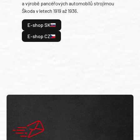
a výrobě pancéřových automobilů strojírnou
v lé
Škoda v letech 1919 až 1936.
tak 
hrdi
E-shop SK
je: 
odeh
E-shop CZ
bitv
E
E