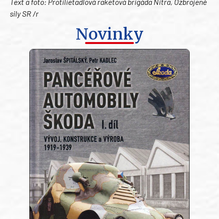
Text a foto: Protilietadlová raketová brigáda Nitra, Ozbrojené
sily SR /r
Novinky