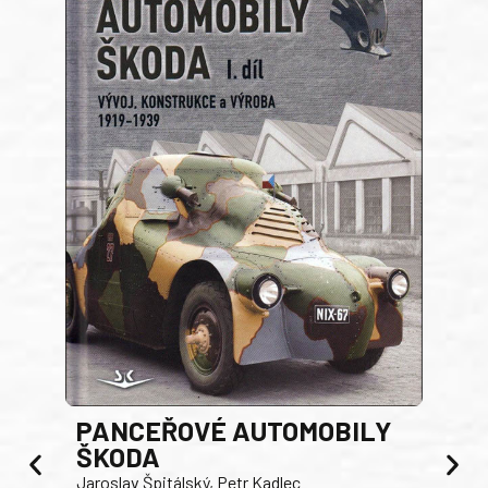
PANCEŘOVÉ AUTOMOBILY
ŠKODA
TA
Jaroslav Špitálský, Petr Kadlec
Ben