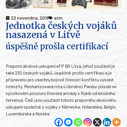
22 novembra, 2018
atm
Jednotka českých vojáků
nasazená v Litvě
úspěšně prošla certifikací
Praporní úkolové uskupení eFP BG Litva, jehož součástí je
také 230 českých vojáků, úspěšně prošlo certifikací a je
připraveno pro všechny bojové činnosti konfliktu vysoké
intenzity. Mechanizovaná rota s obrněnci Pandur působí ve
výcvikovém prostoru litevské armády v Rukle od letošního
července. Češi jsou součástí tohoto praporního úkolového
uskupení společně s vojáky z Německa, Holandska, Belgie,
Lucemburska a Norska.