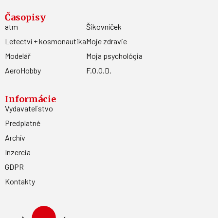
Časopisy
atm
Šikovníček
Letectví + kosmonautika
Moje zdravie
Modelář
Moja psychológia
AeroHobby
F.O.O.D.
Informácie
Vydavateľstvo
Predplatné
Archív
Inzercia
GDPR
Kontakty