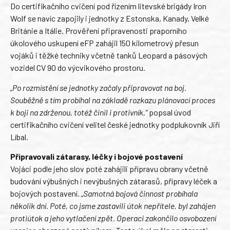
Do certifikačního cvičení pod řízením litevské brigády Iron
Wolf se navíc zapojily i jednotky z Estonska, Kanady, Velké
Británie a Itálie. Prověření připravenosti praporního
úkolového uskupení eFP zahájil 150 kilometrový přesun
vojáků i těžké techniky včetně tanků Leopard a pásových
vozidel CV 90 do výcvikového prostoru.
„Po rozmístění se jednotky začaly připravovat na boj.
Souběžně s tím probíhal na základě rozkazu plánovací proces
k boji na zdrženou, totéž činil i protivník,“
popsal úvod
certifikačního cvičení velitel české jednotky podplukovník Jiří
Líbal.
Připravovali zátarasy, léčky i bojové postavení
Vojáci podle jeho slov poté zahájili přípravu obrany včetně
budování výbušných i nevýbušných zátarasů, přípravy léček a
bojových postavení.
„Samotná bojová činnost probíhala
několik dní. Poté, co jsme zastavili útok nepřítele, byl zahájen
protiútok a jeho vytlačení zpět. Operaci zakončilo osvobození