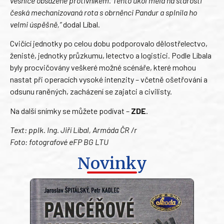
vesnice obsazené protivníkem. Tento úkol měla na starosti
česká mechanizovaná rota s obrněnci Pandur a splnila ho
velmi úspěšně,“
dodal Líbal.
Cvičící jednotky po celou dobu podporovalo dělostřelectvo,
ženisté, jednotky průzkumu, letectvo a logistici. Podle Líbala
byly procvičovány veškeré možné scénáře, které mohou
nastat při operacích vysoké intenzity – včetně ošetřování a
odsunu raněných, zacházení se zajatci a civilisty.
Na další snímky se můžete podívat –
ZDE
.
Text: pplk. Ing. Jiří Líbal,
Armáda ČR
/r
Foto: fotografové eFP BG LTU
Novinky