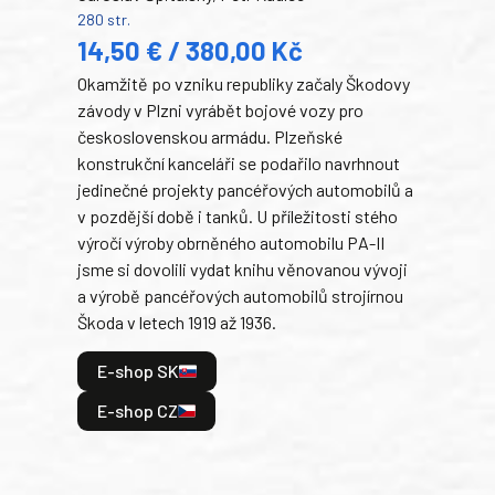
280 str.
352 s
14,50 € / 380,00 Kč
22
Okamžitě po vzniku republiky začaly Škodovy
Tank
závody v Plzni vyrábět bojové vozy pro
býva
československou armádu. Plzeňské
Rusk
konstrukční kanceláři se podařilo navrhnout
armá
jedinečné projekty pancéřových automobilů a
stře
v pozdější době i tanků. U příležitosti stého
při 
výročí výroby obrněného automobilu PA-II
blíz
jsme si dovolili vydat knihu věnovanou vývoji
tank
a výrobě pancéřových automobilů strojírnou
v lé
Škoda v letech 1919 až 1936.
tak 
hrdi
E-shop SK
je: 
odeh
E-shop CZ
bitv
E