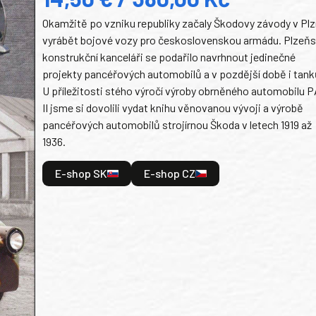
Okamžitě po vzniku republiky začaly Škodovy závody v Plz
vyrábět bojové vozy pro československou armádu. Plzeň
konstrukční kanceláři se podařilo navrhnout jedinečné
projekty pancéřových automobilů a v pozdější době i tank
U příležitosti stého výročí výroby obrněného automobilu P
II jsme si dovolili vydat knihu věnovanou vývoji a výrobě
pancéřových automobilů strojírnou Škoda v letech 1919 až
1936.
E-shop SK
E-shop CZ