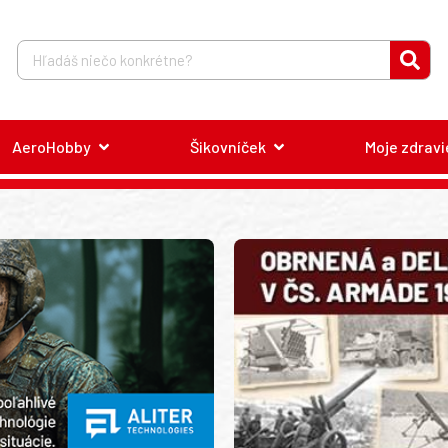
AeroHobby
Šikovníček
Moje zdravi