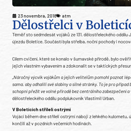
23 novembra, 2018
atm
Dělostřelci v Boletic
Téměř sto sedmdesát vojáků ze 131. dělostřeleckého oddílu J
újezdu Boletice. Součástí byla střelba, noční pochody i noco
Cílem cvičení, které se konalo v šumavské přírodě, bylo ověř
jejich vlastním vybavením a zdokonalit se v taktických přes
„Náročný výcvik vojákům a jejich velitelům pomohl poznat lépe 
sama, aby odhalili své slabiny a silné stránky. To je pro případ
schopni přežít ve volné přírodě bez centrálního zabezpečení 
dělostřeleckého oddílu podplukovník Vlastimil Urban.
V Boleticích stříleli ostrými
Vojáci během dne stříleli ostrými náboji z lehkého kulometu,
končili až v pozdních večerních hodinách.