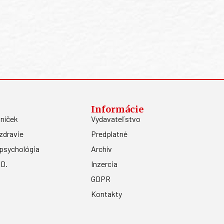
Informácie
níček
Vydavateľstvo
zdravie
Predplatné
psychológia
Archív
.D.
Inzercia
GDPR
Kontakty