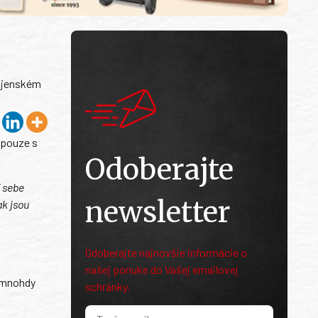
vojenském
 pouze s
Odoberajte
í sebe
newsletter
ak jsou
Odoberajte najnovšie informácie o
našej ponuke do Vašej emailovej
a mnohdy
schránky.