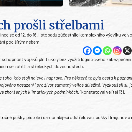
ích prošli střelbami
ince se od 12. do 16. listopadu zúčastnilo komplexního výcviku ve 
vání pod širým nebem.
it schopnost vojáků plnit úkoly bez využití logistického zabezpečení
unech se zátěží a střeleckých dovednostech.
toho, kdo stojí nalevo i napravo. Pro některé to byla cesta k poznán
 bojového nasazení i pro život samotný velice důležité. Vyzkoušeli si, j
a ve zhoršených klimatických podmínkách,“
konstatoval velitel 131.
 útočné pušky, pistole i samonabíjecí odstřelovací pušky Dragunov 