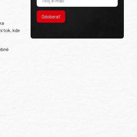
Odoberať
ka
í tok, kde
lebné