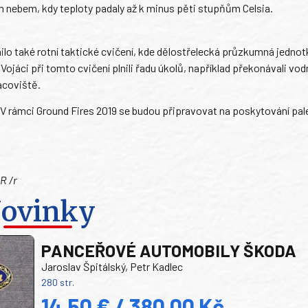
 nebem, kdy teploty padaly až k minus pěti stupňům Celsia.
nilo také rotní taktické cvičení, kde dělostřelecká průzkumná jednot
jáci při tomto cvičení plnili řadu úkolů, například překonávali vodn
acoviště.
. V rámci Ground Fires 2019 se budou připravovat na poskytování pa
R /r
ovinky
PANCEŘOVÉ AUTOMOBILY ŠKODA
Jaroslav Špitálský, Petr Kadlec
280 str.
14,50 € / 380,00 Kč