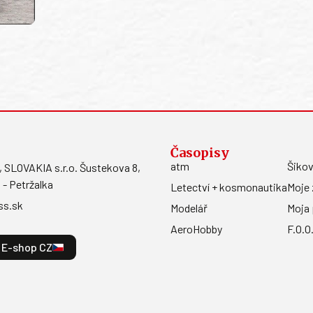
Časopisy
atm
Šikov
LOVAKIA s.r.o. Šustekova 8,
 - Petržalka
Letectví + kosmonautika
Moje 
ss.sk
Modelář
Moja 
AeroHobby
F.O.O
E-shop CZ