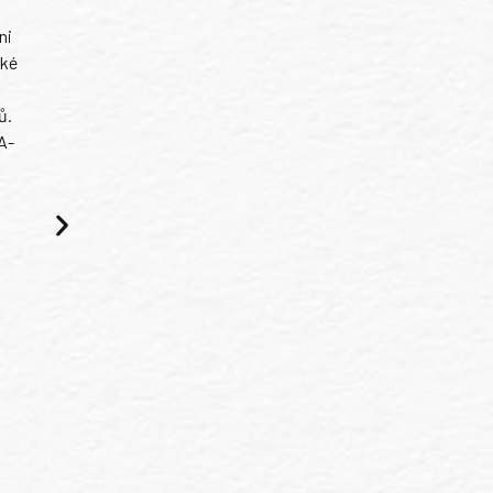
ni
ské
ů.
A-