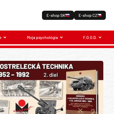
E-shop SK
E-shop CZ
e
Moja psychológia
F.O.O.D.