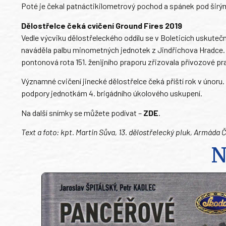
Poté je čekal patnáctikilometrový pochod a spánek pod širým
Dělostřelce čeká cvičení Ground Fires 2019
Vedle výcviku dělostřeleckého oddílu se v Boleticích uskuteč
naváděla palbu minometných jednotek z Jindřichova Hradce. Vo
pontonová rota 151. ženijního praporu zřizovala přívozové pr
Významné cvičení jinecké dělostřelce čeká příští rok v únoru
podpory jednotkám 4. brigádního úkolového uskupení.
Na další snímky se můžete podívat –
ZDE
.
Text a foto: kpt. Martin Sůva, 13. dělostřelecký pluk, Armáda Č
N