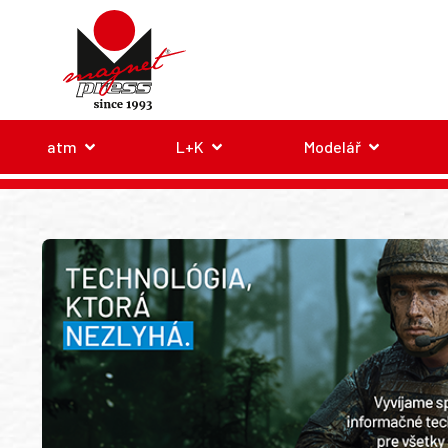
atm
L+K
Modelář