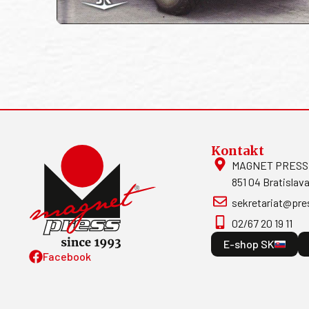
Kontakt
MAGNET PRESS, S
851 04 Bratislava
sekretariat@pre
02/67 20 19 11
E-shop SK
Facebook