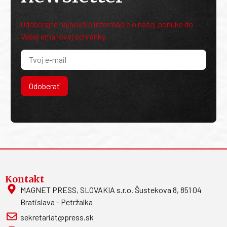
Odoberajte najnovšie informácie o našej ponuke do
Vašej emailovej schránky.
Odoberať
Kontakt
MAGNET PRESS, SLOVAKIA s.r.o. Šustekova 8, 851 04
Bratislava - Petržalka
sekretariat@press.sk