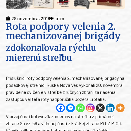
28 novembra, 2018
atm
Rota podpory velenia 2.
mechanizovanej brigády
zdokonaľovala rýchlu
mierenú streľbu
Príslušníci roty podpory velenia 2. mechanizovanej brigády na
posádkovej strelnici Ruská Nová Ves vykonali 20. novembra
pravidelné cvičenie v streľbe z ručných zbraní za riadenia
zástupcu veliteľa roty nadporučíka Jozefa Liptáka.
V prvej časti bol výcvik zameraný na streľbu z primárnej
zbrane Sa vz. 58 a v druhej časti z krátkej zbrane Pi CZ P-09.
Výcvik s dlhou zbraňou bol zameraný na nácvik rýchlej