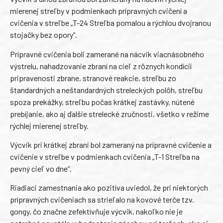
mierenej streľby v podmienkach prípravných cvičení a
cvičenia v streľbe „T-24 Streľba pomalou a rýchlou dvojranou
stojačky bez opory“.
Prípravné cvičenia boli zamerané na nácvik viacnásobného
výstrelu, nahadzovanie zbraní na cieľ z rôznych kondícií
pripravenosti zbrane, stranové reakcie, streľbu zo
štandardných a neštandardných streleckých polôh, streľbu
spoza prekážky, streľbu počas krátkej zastávky, nútené
prebíjanie, ako aj ďalšie strelecké zručnosti, všetko v režime
rýchlej mierenej streľby.
Výcvik pri krátkej zbrani bol zameraný na prípravné cvičenie a
cvičenie v streľbe v podmienkach cvičenia „T-1 Streľba na
pevný cieľ vo dne“.
Riadiaci zamestnania ako pozitíva uviedol, že pri niektorých
prípravných cvičeniach sa strieľalo na kovové terče tzv.
gongy, čo značne zefektívňuje výcvik, nakoľko nie je