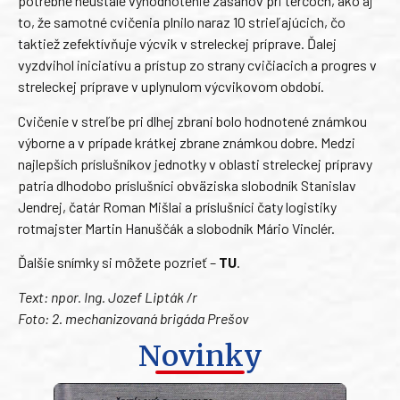
potrebné neustále vyhodnotenie zásahov pri terčoch, ako aj
to, že samotné cvičenia plnilo naraz 10 strieľajúcich, čo
taktiež zefektívňuje výcvik v streleckej príprave. Ďalej
vyzdvihol iniciatívu a prístup zo strany cvičiacich a progres v
streleckej príprave v uplynulom výcvikovom období.
Cvičenie v streľbe pri dlhej zbrani bolo hodnotené známkou
výborne a v prípade krátkej zbrane známkou dobre. Medzi
najlepších príslušníkov jednotky v oblasti streleckej prípravy
patria dlhodobo príslušníci obväziska slobodník Stanislav
Jendrej, čatár Roman Mišlai a príslušníci čaty logistiky
rotmajster Martin Hanuščák a slobodník Mário Vinclér.
Ďalšie snímky si môžete pozrieť –
TU
.
Text: npor. Ing. Jozef Lipták /r
Foto: 2. mechanizovaná brigáda Prešov
Novinky