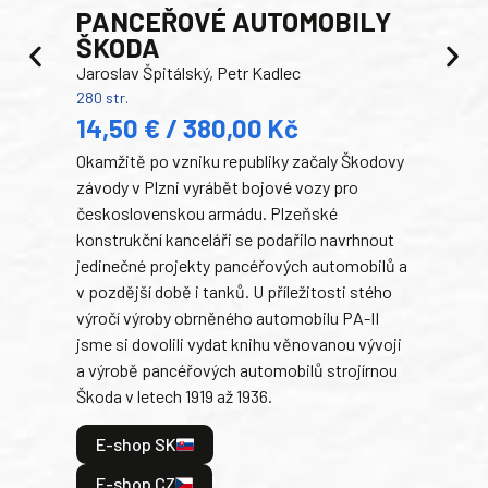
PANCEŘOVÉ AUTOMOBILY
ŠKODA
TA
Jaroslav Špitálský, Petr Kadlec
Ben
280 str.
352 s
14,50 € / 380,00 Kč
22
Okamžitě po vzniku republiky začaly Škodovy
Tank
závody v Plzni vyrábět bojové vozy pro
býva
československou armádu. Plzeňské
Rusk
konstrukční kanceláři se podařilo navrhnout
armá
jedinečné projekty pancéřových automobilů a
stře
v pozdější době i tanků. U příležitosti stého
při 
výročí výroby obrněného automobilu PA-II
blíz
jsme si dovolili vydat knihu věnovanou vývoji
tank
a výrobě pancéřových automobilů strojírnou
v lé
Škoda v letech 1919 až 1936.
tak 
hrdi
E-shop SK
je: 
odeh
E-shop CZ