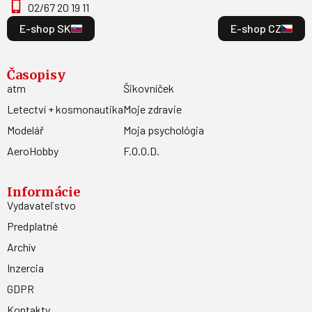
02/67 20 19 11
E-shop SK
E-shop CZ
Časopisy
atm
Šikovníček
Letectví + kosmonautika
Moje zdravie
Modelář
Moja psychológia
AeroHobby
F.O.O.D.
Informácie
Vydavateľstvo
Predplatné
Archív
Inzercia
GDPR
Kontakty