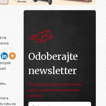
e na
estore
Odoberajte
 zmysle
newsletter
oveň
sku,
Odoberajte najnovšie informácie o
našej ponuke do Vašej emailovej
schránky.
stné a
to roku sa