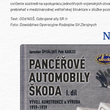
cvičenie sústredí na spoluprácu jednotlivých vojenských útv
prebiehať v medzinárodnej veliteľskej štruktúre v zložke po
Text: OOd NGŠ, Ozbrojené sily SR /r
Foto: Dowództwo Operacyjne Rodzajów Sił Zbrojnych
N