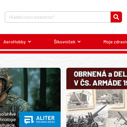
AeroHobby
Šikovníček
Moje zdravi