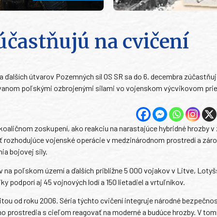
zúčastňujú na cvičení
 a ďalších útvarov Pozemných síl OS SR sa do 6. decembra zúčastňuj
anom poľskými ozbrojenými silami vo vojenskom výcvikovom pri
koaličnom zoskupení, ako reakciu na narastajúce hybridné hrozby v
esť rozhodujúce vojenské operácie v medzinárodnom prostredí a zár
a bojovej sily.
v na poľskom území a ďalších približne 5 000 vojakov v Litve, Lotyš
podporí aj 45 vojnových lodí a 150 lietadiel a vrtuľníkov.
tou od roku 2006. Séria týchto cvičení integruje národné bezpečno
o prostredia s cieľom reagovať na moderné a budúce hrozby. V tom