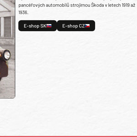
pancéřových automobilů strojírnou Škoda v letech 1919 až
1936.
E-shop SK
E-shop CZ