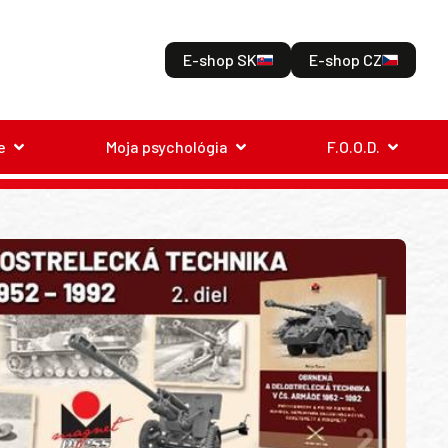
E-shop SK
E-shop CZ
e
Moja psychológia
F.O.O.D.