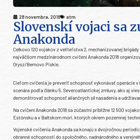
28 novembra, 2018
atm
Slovenskí vojaci sa 
Anakonda
Celkovo 120 vojakov z veliteľstva 2. mechanizovanej brigády
najväčšom medzinárodnom cvičení Anakonda 2018 organizov
Orysz/Bemovo Piskie.
Cieľom cvičenia je preveriť schopnosť vykonávať operácie v 
scenára podľa článku 5. Severoatlantickej zmluvy, ako aj vi
demonštrovať schopnosť aliančných síl nasadenia a udržiavani
Na cvičení Anakonda 2018 sa zúčastní približne 12 500 vojako
Estónsku a v Baltskom mori, ktorých okrem pozemnej techniky 
Vojenské cvičenia Anakonda sa konajú s dvojročnou periodici
obranné schopnosti do spoločného, nadnárodného a verejnéh