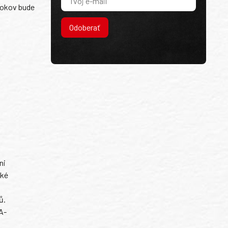
 rokov bude
Odoberať
ni
ské
ů.
A-