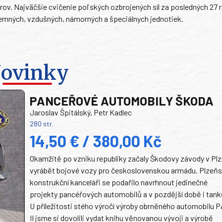
arov. Najväčšie cvičenie poľských ozbrojených síl za posledných 27
zemných, vzdušných, námorných a špeciálnych jednotiek.
ovinky
PANCEŘOVÉ AUTOMOBILY ŠKODA
Jaroslav Špitálský, Petr Kadlec
280 str.
14,50 € / 380,00 Kč
Okamžitě po vzniku republiky začaly Škodovy závody v Plz
vyrábět bojové vozy pro československou armádu. Plzeň
konstrukční kanceláři se podařilo navrhnout jedinečné
projekty pancéřových automobilů a v pozdější době i tank
U příležitosti stého výročí výroby obrněného automobilu P
II jsme si dovolili vydat knihu věnovanou vývoji a výrobě