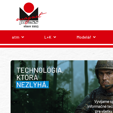
atm
L+K
Modelář