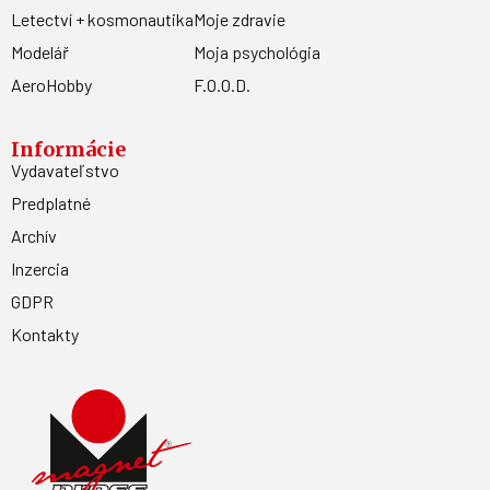
Letectví + kosmonautika
Moje zdravie
Modelář
Moja psychológia
AeroHobby
F.O.O.D.
Informácie
Vydavateľstvo
Predplatné
Archív
Inzercia
GDPR
Kontakty