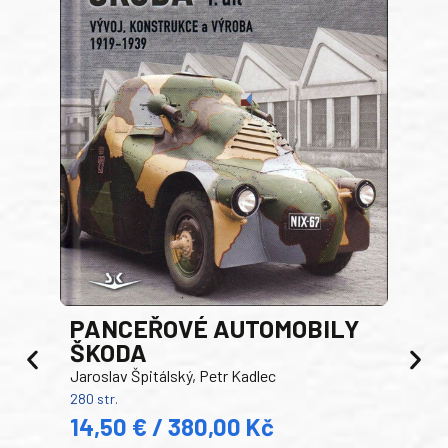
PANCEŘOVÉ AUTOMOBILY
ŠKODA
TA
Jaroslav Špitálský, Petr Kadlec
Ben
280 str.
352 s
14,50 € / 380,00 Kč
22