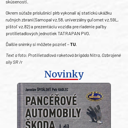
skúsenosti.
Okrem súťaže príslušníci plrb vykonali aj statickú ukážku
ručných zbraní (Samopal vz.58, univerzálny guľomet vz.59L,
pištoľ vz.82) a prezentáciu vozidla pre riadenie paľby
protilietadlových jednotiek TATRAPAN PVO.
Ďalšie snímky si môžete pozrieť –
TU
.
Text a foto: Protilietadlová raketová brigáda Nitra, Ozbrojené
sily SR /r
Novinky