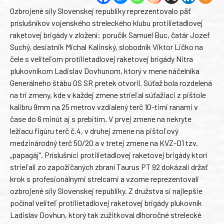
Ozbrojené sily Slovenskej republiky reprezentovalo päť
príslušníkov vojenského streleckého klubu protilietadlovej
raketovej brigády v zložení: poručík Samuel Buc, čatár Jozef
Suchý, desiatnik Michal Kalinský, slobodník Viktor Ličko na
čele s veliteľom protilietadlovej raketovej brigády Nitra
plukovníkom Ladislav Dovhunom, ktorý v mene náčelníka
Generálneho štábu OS SR pretek otvoril. Súťaž bola rozdelená
na tri zmeny, kde v každej zmene strieľal súťažiaci z pištole
kalibru 9mm na 25 metrov vzdialený terč 10-timi ranami v
čase do 6 minút aj s prebitím. V prvej zmene na nekryte
ležiacu figúru terč č.4, v druhej zmene na pištoľový
medzinárodný terč 50/20 a v tretej zmene na KVZ-D1 tzv.
„papagáj“. Príslušníci protilietadlovej raketovej brigády ktorí
strieľali zo zapožičaných zbraní Taurus PT 92 dokázali držať
krok s profesionálnymi strelcami a vzorne reprezentovali
ozbrojené sily Slovenskej republiky. Z družstva si najlepšie
počínal veliteľ protilietadlovej raketovej brigády plukovník
Ladislav Dovhun, ktorý tak zužitkoval dlhoročné strelecké