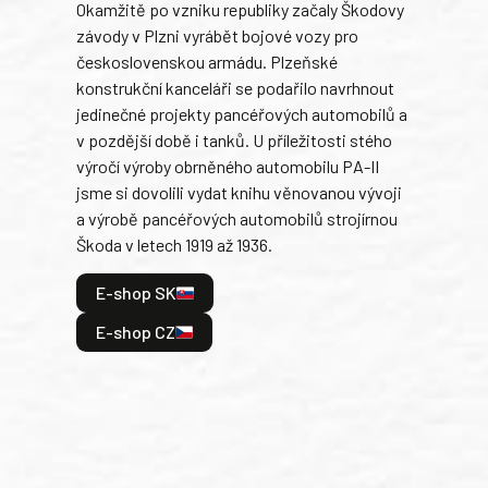
Okamžitě po vzniku republiky začaly Škodovy
Tank
závody v Plzni vyrábět bojové vozy pro
býva
československou armádu. Plzeňské
Rusk
konstrukční kanceláři se podařilo navrhnout
armá
jedinečné projekty pancéřových automobilů a
stře
v pozdější době i tanků. U příležitosti stého
při 
výročí výroby obrněného automobilu PA-II
blíz
jsme si dovolili vydat knihu věnovanou vývoji
tank
a výrobě pancéřových automobilů strojírnou
v lé
Škoda v letech 1919 až 1936.
tak 
hrdi
E-shop SK
je: 
odeh
E-shop CZ
bitv
E
E