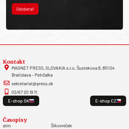
Odoberať
Kontakt
MAGNET PRESS, SLOVAKIA s.r.o. Šustekova 8, 851 04
Bratislava - Petržalka
sekretariat@press.sk
02/67 20 19 11
E-shop SK
E-shop CZ
Časopisy
atm
Šikovníček