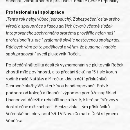
občanští zaměstnanci a příslušníci Policie České republiky.
Profesionalita i spolupráce
„Tento rok nebyl vůbec jednoduchý. Zabezpečení oslav stého
výročí a spolupráce s řadou dalších útvarů včetně složek
Integrovaného záchranného systému prověřilo nejen naši
profesionalitu, ale i vzájemně skvěle nastavenou spolupráci.
Rád bych vám za to poděkoval a věřím, že budeme i nadále
spolupracovat,“
uvedl plukovník Roček.
Po předání několika desítek vyznamenání se plukovník Roček
zhostil milé povinnosti, a to předání šeků na 15 tisíc korun
rodině malé Natálky a Mirečka. Jde o děti příslušníků
Ochranné služby VP, které jsou handicapované. Právě
podpora od kolegů a finanční výpomoc pomůže například
financovat důležité rehabilitace a lázně, které pojišťovny v
dostatečné míře nehradí. Peníze získal tým příslušníků
Vojenské policie v soutěži TV Nova Co na to Češi s týmem
Vépéčka.