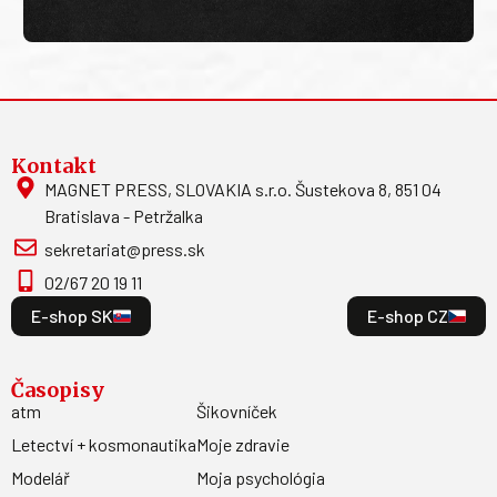
Kontakt
MAGNET PRESS, SLOVAKIA s.r.o. Šustekova 8, 851 04
Bratislava - Petržalka
sekretariat@press.sk
02/67 20 19 11
E-shop SK
E-shop CZ
Časopisy
atm
Šikovníček
Letectví + kosmonautika
Moje zdravie
Modelář
Moja psychológia