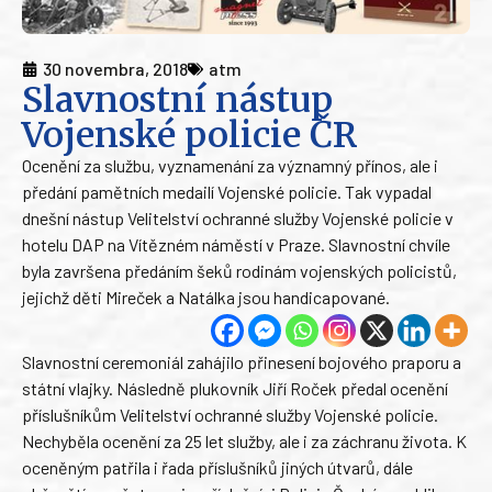
30 novembra, 2018
atm
Slavnostní nástup
Vojenské policie ČR
Ocenění za službu, vyznamenání za významný přínos, ale i
předání pamětních medailí Vojenské policie. Tak vypadal
dnešní nástup Velitelství ochranné služby Vojenské policie v
hotelu DAP na Vítězném náměstí v Praze. Slavnostní chvíle
byla završena předáním šeků rodinám vojenských policistů,
jejichž děti Mireček a Natálka jsou handicapované.
Slavnostní ceremoniál zahájilo přinesení bojového praporu a
státní vlajky. Následně plukovník Jiří Roček předal ocenění
příslušníkům Velitelství ochranné služby Vojenské policie.
Nechyběla ocenění za 25 let služby, ale i za záchranu života. K
oceněným patřila i řada příslušníků jiných útvarů, dále