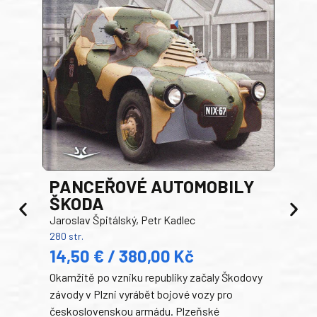
PANCEŘOVÉ AUTOMOBILY
ŠKODA
TA
Jaroslav Špitálský, Petr Kadlec
Ben
280 str.
352 s
14,50 € / 380,00 Kč
22
Okamžitě po vzniku republiky začaly Škodovy
Tank
závody v Plzni vyrábět bojové vozy pro
býva
československou armádu. Plzeňské
Rusk