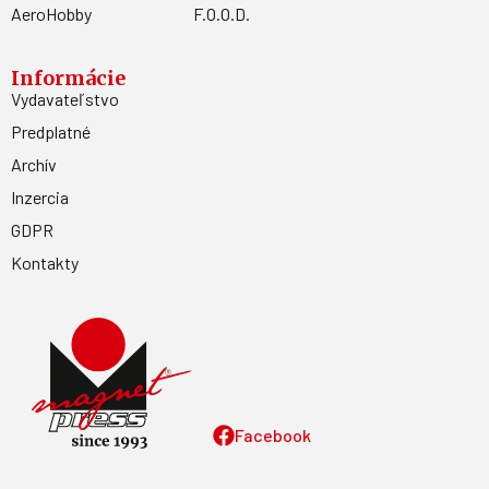
AeroHobby
F.O.O.D.
Informácie
Vydavateľstvo
Predplatné
Archív
Inzercia
GDPR
Kontakty
Facebook