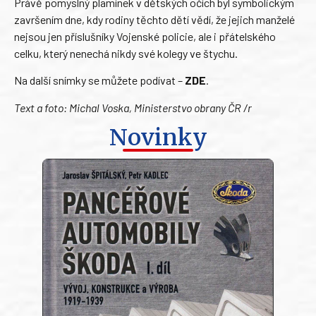
Právě pomyslný plamínek v dětských očích byl symbolickým
završením dne, kdy rodiny těchto dětí vědí, že jejich manželé
nejsou jen příslušníky Vojenské policie, ale i přátelského
celku, který nenechá nikdy své kolegy ve štychu.
Na další snímky se můžete podívat –
ZDE
.
Text a foto: Michal Voska, Ministerstvo obrany ČR /r
Novinky