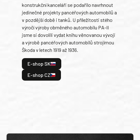
konstrukční kanceláři se podařilo navrhnout
armá
jedinečné projekty pancéřových automobilů a
stře
v pozdější době i tanků. U příležitosti stého
při 
výročí výroby obrněného automobilu PA-II
blíz
jsme si dovolili vydat knihu věnovanou vývoji
tank
a výrobě pancéřových automobilů strojírnou
v lé
Škoda v letech 1919 až 1936.
tak 
hrdi
E-shop SK
je: 
odeh
E-shop CZ
bitv
E
E