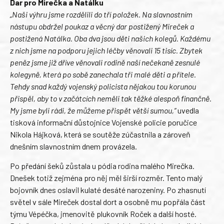
Dar pro Mirečka a Natálku
„Naši výhru jsme rozdělili do tří položek. Na slavnostním
nástupu obdržel poukaz a věcný dar postižený Mireček a
postižená Natálka. Oba dva jsou děti našich kolegů. Každému
z nich jsme na podporu jejich léčby věnovali 15 tisíc. Zbytek
peněz jsme již dříve věnovali rodině naší nečekaně zesnulé
kolegyně, která po sobě zanechala tři malé děti a přítele.
Tehdy snad každý vojenský policista nějakou tou korunou
přispěl, aby to v začátcích neměli tak těžké alespoň finančně.
My jsme byli rádi, že můžeme přispět větší sumou,“
uvedla
tisková informační důstojnice Vojenské policie poručice
Nikola Hájková, která se soutěže zúčastnila a zároveň
dnešním slavnostním dnem provázela.
Po předání šeků zůstala u pódia rodina malého Mirečka.
Dnešek totiž zejména pro něj měl širší rozměr. Tento malý
bojovník dnes oslavil kulaté desáté narozeniny. Po zhasnutí
světel v sále Mireček dostal dort a osobně mu popřála část
týmu Vépéčka, jmenovitě plukovník Roček a další hosté.