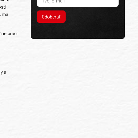
sti,
á, má
Odoberať
čné práci
m
dy a