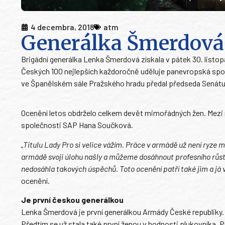
4 decembra, 2018
atm
Generálka Šmerdová 
Brigádní generálka Lenka Šmerdová získala v pátek 30. listop
Českých 100 nejlepších každoročně uděluje panevropská spol
ve Španělském sále Pražského hradu předal předseda Senátu
Ocenění letos obdrželo celkem devět mimořádných žen. Mezi n
společnosti SAP Hana Součková.
„Titulu Lady Pro si velice vážím. Práce v armádě už není ryze m
armádě svoji úlohu našly a můžeme dosáhnout profesního růstu
nedosáhla takových úspěchů. Toto ocenění patří také jim a já vš
ocenění.
Je první českou generálkou
Lenka Šmerdová je první generálkou Armády České republiky. 
Předtím se už stala také první ženou v hodnosti plukovníka. 