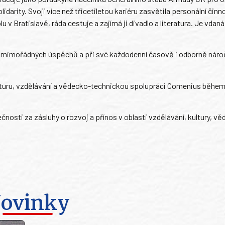
arity. Svoji více než třicetiletou kariéru zasvětila personální činno
 Bratislavě, ráda cestuje a zajímá ji divadlo a literatura. Je vdan
hly mimořádných úspěchů a při své každodenní časově i odborně náro
lturu, vzdělávání a vědecko-technickou spolupráci Comenius běhe
nosti za zásluhy o rozvoj a přínos v oblasti vzdělávání, kultury, vě
ovinky