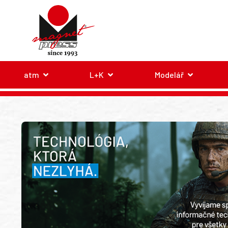
atm
L+K
Modelář