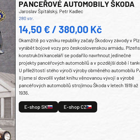
PANCEŘOVÉ AUTOMOBILY ŠKODA
Jaroslav Špitálský, Petr Kadlec
280 str.
14,50 € / 380,00 Kč
Okamžitě po vzniku republiky začaly Škodovy závody v Plz
vyrábět bojové vozy pro československou armádu. Plzeň
konstrukční kanceláři se podařilo navrhnout jedinečné
projekty pancéřových automobilů a v pozdější době i tank
U příležitosti stého výročí výroby obrněného automobilu P
II jsme si dovolili vydat knihu věnovanou vývoji a výrobě
pancéřových automobilů strojírnou Škoda v letech 1919 až
1936.
E-shop SK
E-shop CZ