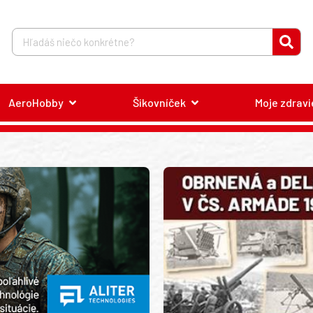
AeroHobby
Šikovníček
Moje zdravi