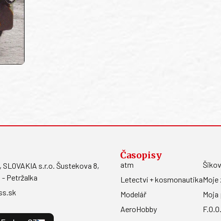
Časopisy
atm
Šikov
LOVAKIA s.r.o. Šustekova 8,
 - Petržalka
Letectví + kosmonautika
Moje 
ss.sk
Modelář
Moja 
AeroHobby
F.O.O