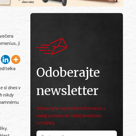
avečera
menius, jí
Odoberajte
editelka
newsletter
e si dnes v
h nikdy
ýznamnému
Odoberajte najnovšie informácie o
našej ponuke do Vašej emailovej
schránky.
iky.
blast