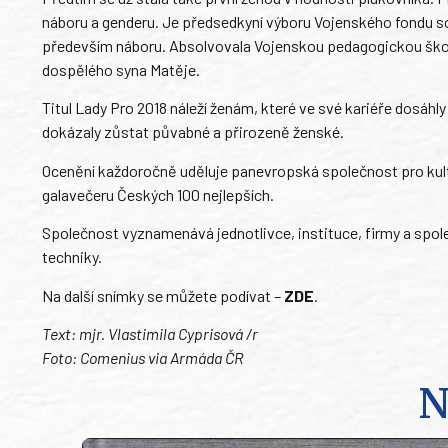
náboru a genderu. Je předsedkyní výboru Vojenského fondu solid
především náboru. Absolvovala Vojenskou pedagogickou školu v
dospělého syna Matěje.
Titul Lady Pro 2018 náleží ženám, které ve své kariéře dosá
dokázaly zůstat půvabné a přirozeně ženské.
Ocenění každoročně uděluje panevropská společnost pro ku
galavečeru Českých 100 nejlepších.
Společnost vyznamenává jednotlivce, instituce, firmy a společ
techniky.
Na další snímky se můžete podívat –
ZDE
.
Text: mjr. Vlastimila Cyprisová /r
Foto: Comenius via Armáda ČR
N