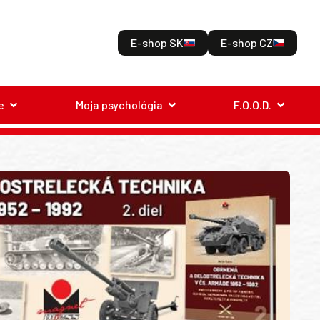
E-shop SK
E-shop CZ
e
Moja psychológia
F.O.O.D.