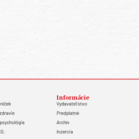
Informácie
níček
Vydavateľstvo
zdravie
Predplatné
psychológia
Archív
.D.
Inzercia