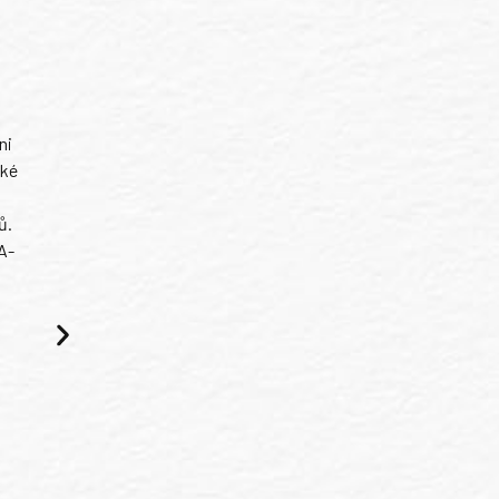
ni
ské
ů.
A-