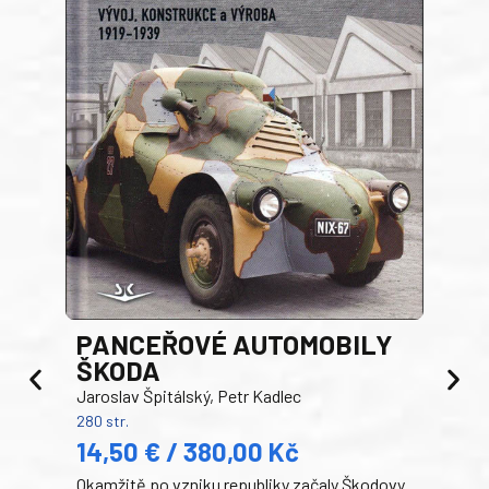
PANCEŘOVÉ AUTOMOBILY
ŠKODA
TA
Jaroslav Špitálský, Petr Kadlec
Ben
280 str.
352 s
14,50 € / 380,00 Kč
22
Okamžitě po vzniku republiky začaly Škodovy
Tank