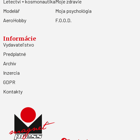
Letectví + kosmonautika
Moje zdravie
Modelář
Moja psychológia
AeroHobby
F.O.O.D.
Informácie
Vydavateľstvo
Predplatné
Archív
Inzercia
GDPR
Kontakty