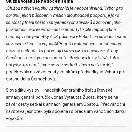
Služba vojáků je nedocenitelná
„Služba našich vojáků v zahraničí je nedocenitelná. Výbor pro
obranu jejich působení v misích dlouhodobě podporuje jako
součást plnění našich spojeneckých závazků a zároveň jako
příkladnou reprezentaci naší země. Tyto cíle nepochybně
naplňují i obě jednotky AČR působící v Pobaltí. Přesvědčili jsme
se znovu o tom, že vojáci AČR patří v aliančním společenství
mezi ty nejlepší. To potvrzují i slova díků a chvály ze strany
členů partnerských parlamentních výborů jak v Litvě, tak v
Lotyšsku, s nimiž jsme se zde setkali. Jsem na to hrdá,“
poděkovala na závěr cesty vojákům předsedkyně Výboru pro
obranu Jana Černochová.
Slova díků vyslovil i náčelník Generálního štábu litevské
armády generálporučík Jonas Vytautas Žukas, který se na
závěr cesty setkal s armádní generálem Opatou. Předvánoční
návštěva jednotek byla spojena i s předáním vánočních dárků
vojákům.