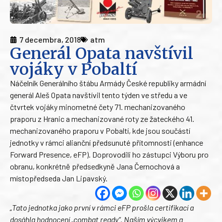
7 decembra, 2018
atm
Generál Opata navštívil
vojáky v Pobaltí
Náčelník Generálního štábu Armády České republiky armádní
generál Aleš Opata navštívil tento týden ve středu a ve
čtvrtek vojáky minometné čety 71. mechanizovaného
praporu z Hranic a mechanizované roty ze žateckého 41.
mechanizovaného praporu v Pobaltí, kde jsou součástí
jednotky v rámci alianční předsunuté přítomnosti (enhance
Forward Presence, eFP). Doprovodili ho zástupci Výboru pro
obranu, konkrétně předsedkyně Jana Černochová a
místopředseda Jan Lipavský.
„Tato jednotka jako první v rámci eFP prošla certifikací a
dosáhla hodnocení „combat ready“. Naším výcvikem a