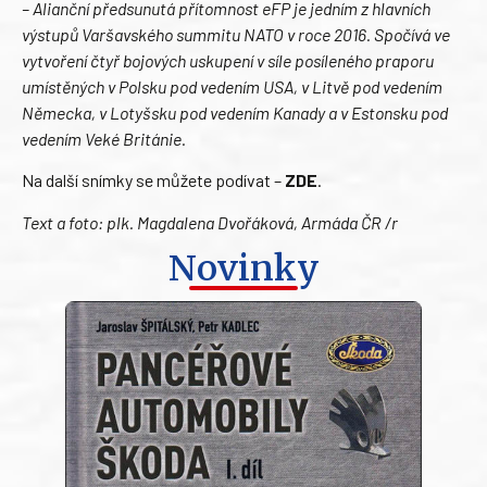
– Alianční předsunutá přítomnost eFP je jedním z hlavních
výstupů Varšavského summitu NATO v roce 2016. Spočívá ve
vytvoření čtyř bojových uskupení v síle posíleného praporu
umístěných v Polsku pod vedením USA, v Litvě pod vedením
Německa, v Lotyšsku pod vedením Kanady a v Estonsku pod
vedením Veké Británie.
Na další snímky se můžete podívat –
ZDE
.
Text a foto: plk. Magdalena Dvořáková, Armáda ČR /r
Novinky