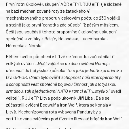
První rotní úkolové uskupení AČR eFP (1.RÚU eFP ) je složené
na bázi mechanizované roty ze žateckého 41.
mechanizovaného praporu v celkovém počtu do 230 vojáků
a stejně jako první jednotka zde působí již pátým měsícem.
Češi jsou součástí tohoto praporního úkolového uskupení
společně s vojáky z Belgie, Holandska, Lucemburska,
Německa a Norska.
Během svého působení v Litvě se jednotka zúčastnila tří
velkých cvičení.
„Naši vojáci se po dobu cvičení Namejs
přesunuli do Lotyšska a působili tam jako jednotka protivníka
tzv. OPFOR. Cílem bylo ověřit schopnost naší interoperability
a schopnosti vést společně bojovou činnost jak s lotyšskou
armádou, tak s jednotkami NATO v rámci eFP Lotyško,“
uvedl
velitel 1. RÚU eFP Litva podplukovník Jiří Líbal. Dále se
zúčastnili cvičení Beowulf a Iron Wolf, která se konala v
Litvě. Mechanizovaná rota vybavená Pandury byla
certifikována cvičením pod řízením litevské brigády Iron Wolf.