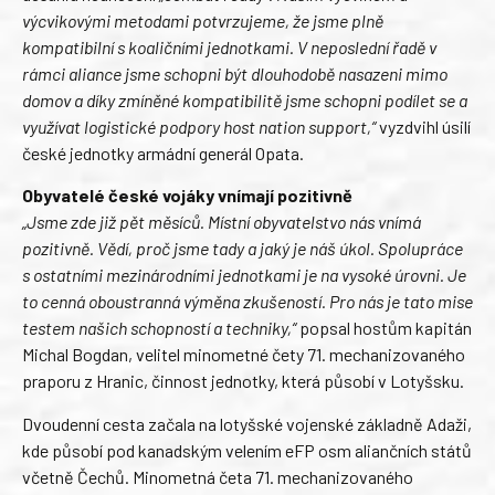
výcvikovými metodami potvrzujeme, že jsme plně
kompatibilní s koaličními jednotkami. V neposlední řadě v
rámci aliance jsme schopni být dlouhodobě nasazeni mimo
domov a díky zmíněné kompatibilitě jsme schopni podílet se a
využívat logistické podpory host nation support,“
vyzdvihl úsilí
české jednotky armádní generál Opata.
Obyvatelé české vojáky vnímají pozitivně
„Jsme zde již pět měsíců. Místní obyvatelstvo nás vnímá
pozitivně. Vědí, proč jsme tady a jaký je náš úkol. Spolupráce
s ostatními mezinárodními jednotkami je na vysoké úrovni. Je
to cenná oboustranná výměna zkušeností. Pro nás je tato mise
testem našich schopností a techniky,“
popsal hostům kapitán
Michal Bogdan, velitel minometné čety 71. mechanizovaného
praporu z Hranic, činnost jednotky, která působí v Lotyšsku.
Dvoudenní cesta začala na lotyšské vojenské základně Adaži,
kde působí pod kanadským velením eFP osm aliančních států
včetně Čechů. Minometná četa 71. mechanizovaného