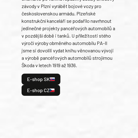
závody v Plzni vyrábět bojové vozy pro
býva
československou armádu. Plzeňské
Rusk
konstrukční kanceláři se podařilo navrhnout
armá
jedinečné projekty pancéřových automobilů a
stře
v pozdější době i tanků. U příležitosti stého
při 
výročí výroby obrněného automobilu PA-II
blíz
jsme si dovolili vydat knihu věnovanou vývoji
tank
a výrobě pancéřových automobilů strojírnou
v lé
Škoda v letech 1919 až 1936.
tak 
hrdi
E-shop SK
je: 
odeh
E-shop CZ
bitv
E
E