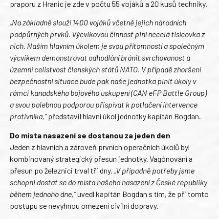
praporu z Hranic je zde v počtu 55 vojáků a 20 kusů techniky.
„Na základně slouží 1400 vojáků včetně jejich národních
podpůrných prvků. Výcvikovou činnost plní necelá tisícovka z
nich. Naším hlavním úkolem je svou přítomností a společným
výcvikem demonstrovat odhodlání bránit svrchovanost a
územní celistvost členských států NATO. V případě zhoršení
bezpečnostní situace bude pak naše jednotka plnit úkoly v
rámci kanadského bojového uskupení (CAN eFP Battle Group)
a svou palebnou podporou přispívat k potlačení intervence
protivníka,“
představil hlavní úkol jednotky kapitán Bogdan.
Do místa nasazení se dostanou za jeden den
Jeden z hlavních a zároveň prvních operačních úkolů byl
kombinovaný strategický přesun jednotky. Vagónování a
přesun po železnici trval tři dny.
„V případně potřeby jsme
schopni dostat se do místa našeho nasazení z České republiky
během jednoho dne,“
uvedl kapitán Bogdan s tím, že při tomto
postupu se nevyhnou omezení civilní dopravy.