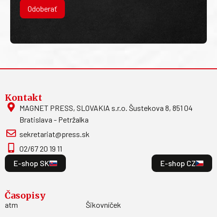
Odoberať
Kontakt
MAGNET PRESS, SLOVAKIA s.r.o. Šustekova 8, 851 04
Bratislava - Petržalka
sekretariat@press.sk
02/67 20 19 11
E-shop SK
E-shop CZ
Časopisy
atm
Šikovníček