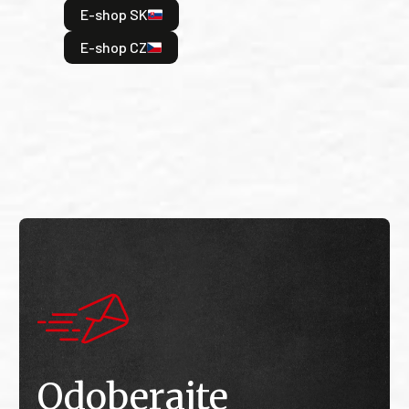
E-shop SK
je: 
odeh
E-shop CZ
bitv
E
E
Odoberajte