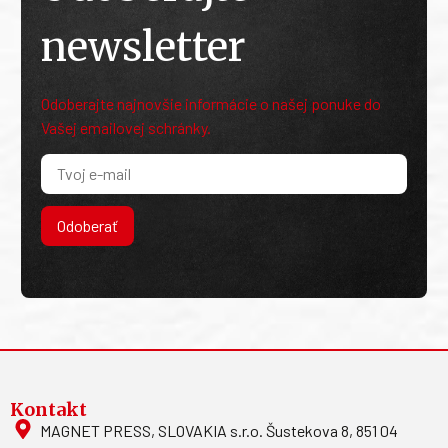
newsletter
Odoberajte najnovšie informácie o našej ponuke do
Vašej emailovej schránky.
Odoberať
Kontakt
MAGNET PRESS, SLOVAKIA s.r.o. Šustekova 8, 851 04