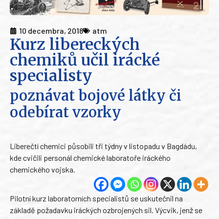
10 decembra, 2018
atm
Kurz libereckých
chemiků učil irácké
specialisty
poznávat bojové látky či
odebírat vzorky
Liberečtí chemici působili tři týdny v listopadu v Bagdádu,
kde cvičili personál chemické laboratoře iráckého
chemického vojska.
Pilotní kurz laboratorních specialistů se uskutečnil na
základě požadavku iráckých ozbrojených sil. Výcvik, jenž se