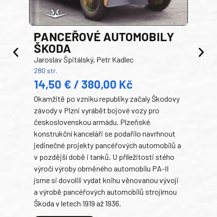
PANCEŘOVÉ AUTOMOBILY
ŠKODA
TA
Jaroslav Špitálský, Petr Kadlec
Ben
280 str.
352 s
14,50 € / 380,00 Kč
22
Okamžitě po vzniku republiky začaly Škodovy
Tank
závody v Plzni vyrábět bojové vozy pro
býva
československou armádu. Plzeňské
Rusk
konstrukční kanceláři se podařilo navrhnout
armá
jedinečné projekty pancéřových automobilů a
stře
v pozdější době i tanků. U příležitosti stého
při 
výročí výroby obrněného automobilu PA-II
blíz
jsme si dovolili vydat knihu věnovanou vývoji
tank
a výrobě pancéřových automobilů strojírnou
v lé
Škoda v letech 1919 až 1936.
tak 
hrdi