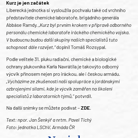
Kurz je jen začátek
Liberecká jednotka si vysloužila pochvalu také od vrchního
představitele chemické laboratoře, brigádního generála
Abbáse Ramdy.
„Kurz byl prvním krokem v přípravě odborného
personálu chemické laboratoře iráckého chemického vojska.
V budoucnu budou další skupiny našich specialistů tuto
schopnost dále rozvíjet,“
doplnil Tomáš Rozsypal.
Podle velitele 31. pluku radiační, chemické a biologické
ochrany plukovníka Karla Navrátila je takovýto odborný
výcvik přínosem nejen pro iráckou, ale i českou armádu.
„Vycházíme ze zkušeností naší spolupráce s jordánskými
ozbrojenými silami, kde je výcvik zaměřen na školení
specialistů z laboratorních týmů,“
potvrdil.
Na další snímky se můžete podívat –
ZDE
.
Text: npor. Jan Šenkýř a nrtm. Pavel Tichý
Foto: jednotka LSChV, Armáda ČR