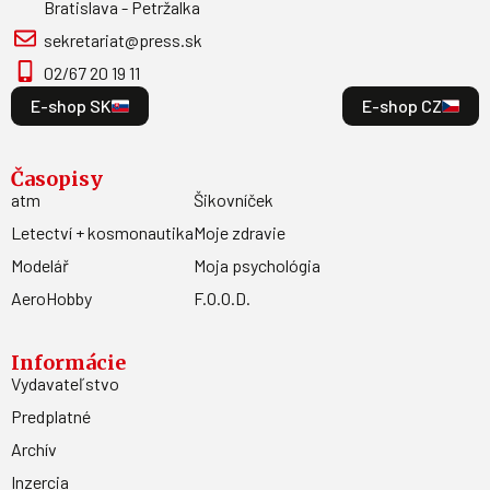
Bratislava - Petržalka
sekretariat@press.sk
02/67 20 19 11
E-shop SK
E-shop CZ
Časopisy
atm
Šikovníček
Letectví + kosmonautika
Moje zdravie
Modelář
Moja psychológia
AeroHobby
F.O.O.D.
Informácie
Vydavateľstvo
Predplatné
Archív
Inzercia