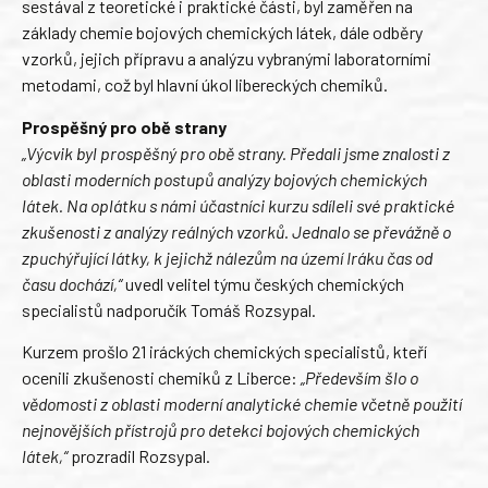
sestával z teoretické i praktické části, byl zaměřen na
základy chemie bojových chemických látek, dále odběry
vzorků, jejich přípravu a analýzu vybranými laboratorními
metodami, což byl hlavní úkol libereckých chemiků.
Prospěšný pro obě strany
„Výcvik byl prospěšný pro obě strany. Předali jsme znalosti z
oblasti moderních postupů analýzy bojových chemických
látek. Na oplátku s námi účastníci kurzu sdíleli své praktické
zkušenosti z analýzy reálných vzorků. Jednalo se převážně o
zpuchýřující látky, k jejichž nálezům na území Iráku čas od
času dochází,“
uvedl velitel týmu českých chemických
specialistů nadporučík Tomáš Rozsypal.
Kurzem prošlo 21 iráckých chemických specialistů, kteří
ocenili zkušenosti chemiků z Liberce:
„Především šlo o
vědomosti z oblasti moderní analytické chemie včetně použití
nejnovějších přístrojů pro detekci bojových chemických
látek,“
prozradil Rozsypal.