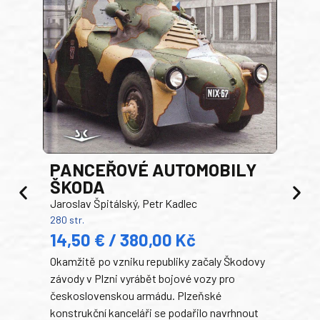
PANCEŘOVÉ AUTOMOBILY
ŠKODA
TA
Jaroslav Špitálský, Petr Kadlec
Ben
280 str.
352 s
14,50 € / 380,00 Kč
22
Okamžitě po vzniku republiky začaly Škodovy
Tank
závody v Plzni vyrábět bojové vozy pro
býva
československou armádu. Plzeňské
Rusk
konstrukční kanceláři se podařilo navrhnout
armá