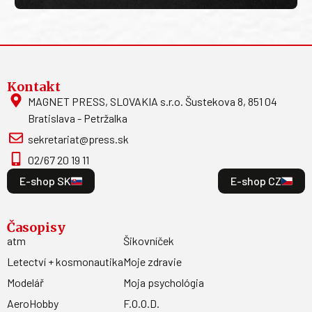
Kontakt
MAGNET PRESS, SLOVAKIA s.r.o. Šustekova 8, 851 04
Bratislava - Petržalka
sekretariat@press.sk
02/67 20 19 11
E-shop SK
E-shop CZ
Časopisy
atm
Šikovníček
Letectví + kosmonautika
Moje zdravie
Modelář
Moja psychológia
AeroHobby
F.O.O.D.