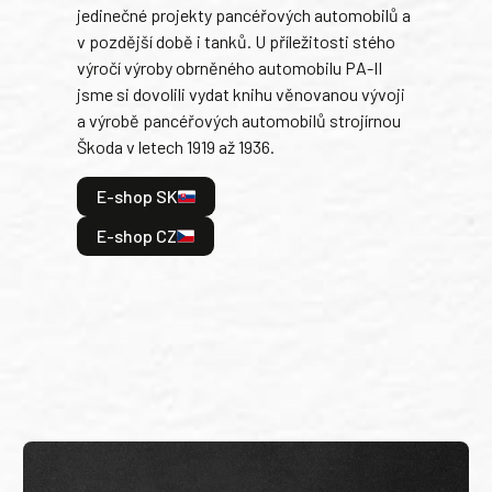
jedinečné projekty pancéřových automobilů a
stře
v pozdější době i tanků. U příležitosti stého
při 
výročí výroby obrněného automobilu PA-II
blíz
jsme si dovolili vydat knihu věnovanou vývoji
tank
a výrobě pancéřových automobilů strojírnou
v lé
Škoda v letech 1919 až 1936.
tak 
hrdi
E-shop SK
je: 
odeh
E-shop CZ
bitv
E
E