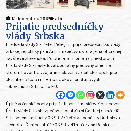
13 decembra, 2018
atm
Prijatie predsedníčky
vlády Srbska
Predseda vlády SR Peter Pellegrini prijal predsedníčku vlády
Srbskej republiky pani Anu Brnabićovú, ktorá je na oficiálnej
návšteve Slovenska. Po oficiálnom prijatí v priestoroch
Úradu vlády SR nasledoval spoločný pracovný obed, na
ktorom hovorili o vzájomnej slovensko-srbskej spolupráci,
aktuálnej situácii na Balkáne ako aj prístupových
rokovaniach Srbska do EU.
Úplné vojenské pocty pri prijatí pani Brnabićovej na nádvorí
Úradu vlády SR zabezpečovali príslušníci Čestnej stráže OS
SR a Vojenskej hudby OS SR Veliteľstva posádky Bratislava.
Jednotke Čestnej stráže OS SR velil major Ján Polák a