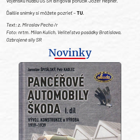
Vojenskú hudbu OS SR dirigoval poručík Jozef Hepner.
Ďalšie snímky si môžete pozrieť –
TU
.
Text: z. Miroslav Pecho /r
Foto: nrtm. Milan Kulich, Veliteľstvo posádky Bratislava,
Ozbrojené sily SR
Novinky