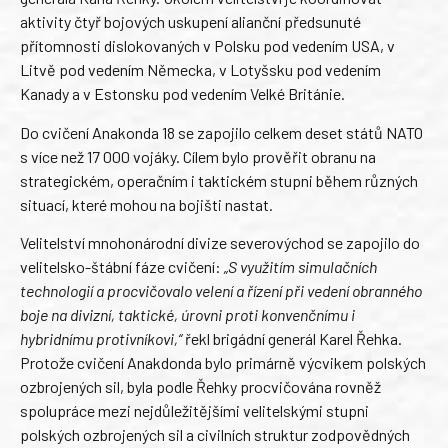
aktivity čtyř bojových uskupení alianční předsunuté
přítomnosti dislokovaných v Polsku pod vedením USA, v
Litvě pod vedením Německa, v Lotyšsku pod vedením
Kanady a v Estonsku pod vedením Velké Británie.
Do cvičení Anakonda 18 se zapojilo celkem deset států NATO
s více než 17 000 vojáky. Cílem bylo prověřit obranu na
strategickém, operačním i taktickém stupni během různých
situací, které mohou na bojišti nastat.
Velitelství mnohonárodní divize severovýchod se zapojilo do
velitelsko-štábní fáze cvičení:
„S využitím simulačních
technologií a procvičovalo velení a řízení při vedení obranného
boje na divizní, taktické, úrovni proti konvenčnímu i
hybridnímu protivníkovi,“
řekl brigádní generál Karel Řehka.
Protože cvičení Anakdonda bylo primárně výcvikem polských
ozbrojených sil, byla podle Řehky procvičována rovněž
spolupráce mezi nejdůležitějšími velitelskými stupni
polských ozbrojených sil a civilních struktur zodpovědných