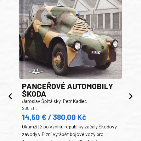
PANCEŘOVÉ AUTOMOBILY
ŠKODA
TA
Jaroslav Špitálský, Petr Kadlec
Ben
280 str.
352 s
14,50 € / 380,00 Kč
22
Okamžitě po vzniku republiky začaly Škodovy
Tank
závody v Plzni vyrábět bojové vozy pro
býva