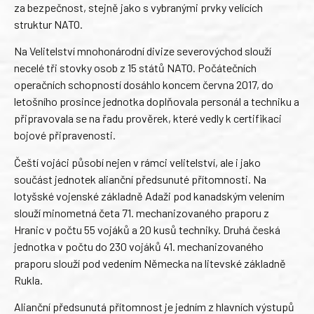
za bezpečnost, stejně jako s vybranými prvky velících
struktur NATO.
Na Velitelství mnohonárodní divize severovýchod slouží
necelé tři stovky osob z 15 států NATO. Počátečních
operačních schopností dosáhlo koncem června 2017, do
letošního prosince jednotka doplňovala personál a techniku a
připravovala se na řadu prověrek, které vedly k certifikaci
bojové připravenosti.
Čeští vojáci působí nejen v rámci velitelství, ale i jako
součást jednotek alianční předsunuté přítomnosti. Na
lotyšské vojenské základně Adaži pod kanadským velením
slouží minometná četa 71. mechanizovaného praporu z
Hranic v počtu 55 vojáků a 20 kusů techniky. Druhá česká
jednotka v počtu do 230 vojáků 41. mechanizovaného
praporu slouží pod vedením Německa na litevské základně
Rukla.
Alianční předsunutá přítomnost je jedním z hlavních výstupů