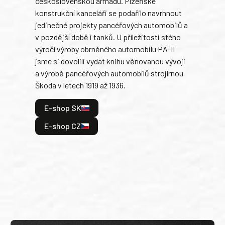
československou armádu. Plzeňské
Rusk
konstrukční kanceláři se podařilo navrhnout
armá
jedinečné projekty pancéřových automobilů a
stře
v pozdější době i tanků. U příležitosti stého
při 
výročí výroby obrněného automobilu PA-II
blíz
jsme si dovolili vydat knihu věnovanou vývoji
tank
a výrobě pancéřových automobilů strojírnou
v lé
Škoda v letech 1919 až 1936.
tak 
hrdi
E-shop SK
je: 
odeh
E-shop CZ
bitv
E
E