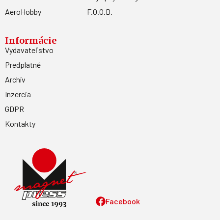
AeroHobby
F.O.O.D.
Informácie
Vydavateľstvo
Predplatné
Archív
Inzercia
GDPR
Kontakty
Facebook