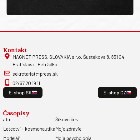
Kontakt
MAGNET PRESS, SLOVAKIA s.r.o. Šustekova 8, 851 04
Bratislava - Petržalka
sekretariat@press.sk
02/67 20 19 11
E-shop SK
E-shop CZ
Časopisy
atm
Šikovníček
Letectví + kosmonautika
Moje zdravie
Modelář
Moja psychológia