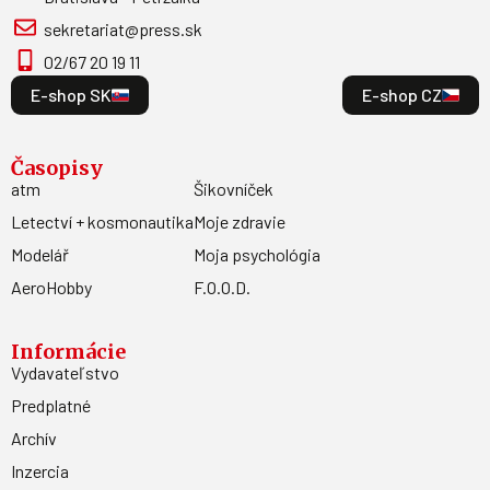
sekretariat@press.sk
02/67 20 19 11
E-shop SK
E-shop CZ
Časopisy
atm
Šikovníček
Letectví + kosmonautika
Moje zdravie
Modelář
Moja psychológia
AeroHobby
F.O.O.D.
Informácie
Vydavateľstvo
Predplatné
Archív
Inzercia