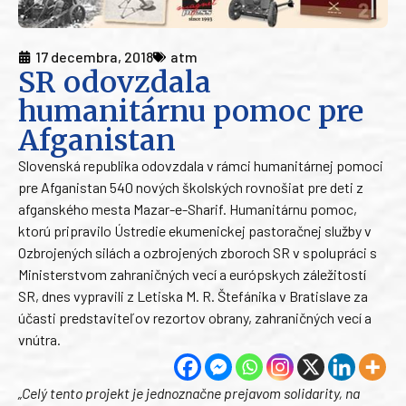
17 decembra, 2018
atm
SR odovzdala
humanitárnu pomoc pre
Afganistan
Slovenská republika odovzdala v rámci humanitárnej pomoci
pre Afganistan 540 nových školských rovnošiat pre deti z
afganského mesta Mazar-e-Sharif. Humanitárnu pomoc,
ktorú pripravilo Ústredie ekumenickej pastoračnej služby v
Ozbrojených silách a ozbrojených zboroch SR v spolupráci s
Ministerstvom zahraničných vecí a európskych záležitostí
SR, dnes vypravili z Letiska M. R. Štefánika v Bratislave za
účasti predstaviteľov rezortov obrany, zahraničných vecí a
vnútra.
„Celý tento projekt je jednoznačne prejavom solidarity, na