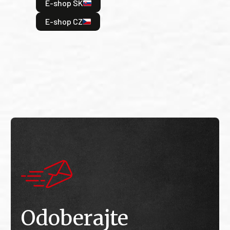
E-shop SK
je: 
odeh
E-shop CZ
bitv
E
E
Odoberajte