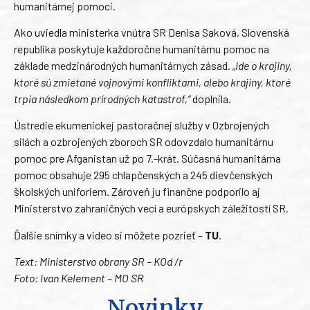
humanitárnej pomoci.
Ako uviedla ministerka vnútra SR Denisa Saková, Slovenská
republika poskytuje každoročne humanitárnu pomoc na
základe medzinárodných humanitárnych zásad.
„Ide o krajiny,
ktoré sú zmietané vojnovými konfliktami, alebo krajiny, ktoré
trpia následkom prírodných katastrof,“
doplnila.
Ústredie ekumenickej pastoračnej služby v Ozbrojených
silách a ozbrojených zboroch SR odovzdalo humanitárnu
pomoc pre Afganistan už po 7.-krát. Súčasná humanitárna
pomoc obsahuje 295 chlapčenských a 245 dievčenských
školských uniforiem. Zároveň ju finančne podporilo aj
Ministerstvo zahraničných vecí a európskych záležitostí SR.
Ďalšie snímky a video si môžete pozrieť –
TU
.
Text: Ministerstvo obrany SR – KOd /r
Foto: Ivan Kelement – MO SR
Novinky