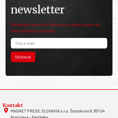
newsletter
Odoberajte najnovšie informácie o našej ponuke do
Vašej emailovej schránky.
Odoberať
Kontakt
MAGNET PRESS, SLOVAKIA s.r.o. Šustekova 8, 851 04
Bratislava - Petržalka