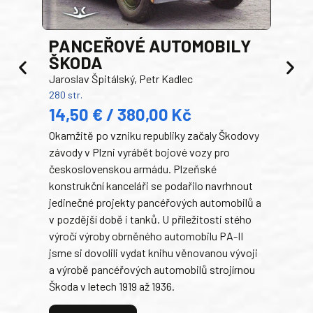
PANCEŘOVÉ AUTOMOBILY
ŠKODA
TA
Jaroslav Špitálský, Petr Kadlec
Ben
280 str.
352 s
14,50 € / 380,00 Kč
22
Okamžitě po vzniku republiky začaly Škodovy
Tank
závody v Plzni vyrábět bojové vozy pro
býva
československou armádu. Plzeňské
Rusk
konstrukční kanceláři se podařilo navrhnout
armá
jedinečné projekty pancéřových automobilů a
stře
v pozdější době i tanků. U příležitosti stého
při 
výročí výroby obrněného automobilu PA-II
blíz
jsme si dovolili vydat knihu věnovanou vývoji
tank
a výrobě pancéřových automobilů strojírnou
v lé
Škoda v letech 1919 až 1936.
tak 
hrdi