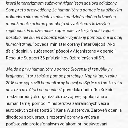
ktorú je terorizmom sužovaný Afganistan doslova odkázaný.
Som preto presvedčený, že humanitárna pomoc je ukážkovým
príkladom ako operácie a misie medzinárodného krízového
manažmentu priamo pomáhajú obyvateľom v krízových
regiónoch. Pretože misie a operácie, v ktorých naši vojaci
pôsobia, nie sú len o zabezpečení vojenskej pomoci, ale aj o tej
humanitárnej,“
povedal minister obrany Peter Gajdoš. Ako
ďalej doplnil, v súčasnosti pôsobí v Afganistane v operácii
Resolute Support 36 príslušníkov Ozbrojených síl SR.
„Nejde o prvú humanitárnu pomoc Slovenskej republiky v
krajinách, ktorú takúto pomoc potrebujú. Napríklad, v roku
2016 sme vypravili humanitárny konvoj do Sýrie a v tomto roku
do Iraku pre štyri nemocnice,“
povedala riaditeľka Sekcie
medzinárodných organizácii, rozvojovej spolupráce a
humanitárnej pomoci Ministerstva zahraničných vecí a
európskych záležitostí SR Karla Wursterová. Zároveň ocenila
dlhodobú spoluprácu s rezortmi obrany a vnútra a
poďakovala profesionálnym vojakom pri poskytovaní