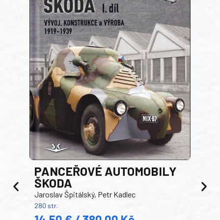
PANCEŘOVÉ AUTOMOBILY
ŠKODA
TA
Jaroslav Špitálský, Petr Kadlec
Ben
280 str.
352 s
14,50 € / 380,00 Kč