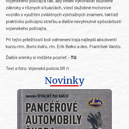
vojenského policajta tak, aby vedeli vykonávať služobné
zákroky v rôznych situáciách, viesť služobné motorové
vozidlo s využitím zvláštnych výstražných znamení, taktiež
praktickú policajnú streľbu a ďalšie nevyhnutné spôsobilosti
vojenského policajta.
Pri tejto príležitosti boli odmenení traja najlepší absolventi
kurzu rtm. Boris Indro, rtn. Erik Belko a des. František Vančo.
Ďalšie snímky si môžete pozrieť –
TU
.
Text a foto: Vojenská polícia SR /r
Novinky