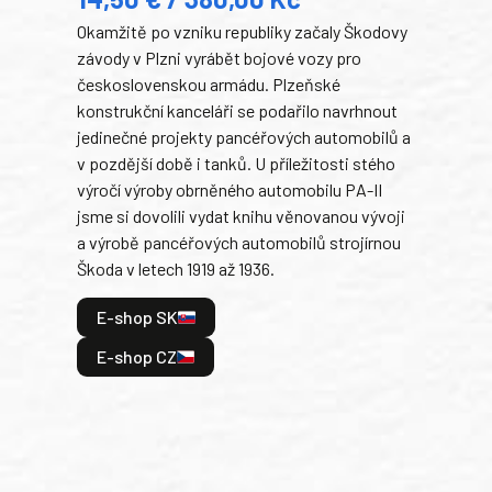
22
Okamžitě po vzniku republiky začaly Škodovy
Tank
závody v Plzni vyrábět bojové vozy pro
býva
československou armádu. Plzeňské
Rusk
konstrukční kanceláři se podařilo navrhnout
armá
jedinečné projekty pancéřových automobilů a
stře
v pozdější době i tanků. U příležitosti stého
při 
výročí výroby obrněného automobilu PA-II
blíz
jsme si dovolili vydat knihu věnovanou vývoji
tank
a výrobě pancéřových automobilů strojírnou
v lé
Škoda v letech 1919 až 1936.
tak 
hrdi
E-shop SK
je: 
odeh
E-shop CZ
bitv
E
E