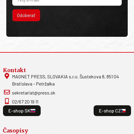
Odoberať
Kontakt
MAGNET PRESS, SLOVAKIA s.r.o. Šustekova 8, 851 04
Bratislava - Petržalka
sekretariat@press.sk
02/67 20 19 11
E-shop SK
E-shop CZ
Časopisy