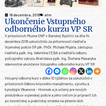
18 decembra, 2018
atm
Ukončenie Vstupného
odborného kurzu VP SR
V priestoroch Múzea SNP v Banskej Bystrici sa dňa 14.
decembra 2018 uskutočnilo za prítomnosti riaditeľa
Vojenskej polície SR plk. PhDr. Michala Migáta, zástupcu
riaditeľa pplk. Ing. Valentína CEBA a riaditeľa odboru
policajného výkonu Bratislava pplk. Ing. Štefana Masaryka
slávnostné ukončenie Vstupného odborného kurzu VP SR
Vstupný odborný kurz v dĺžke 10 týždňov sa uskutočnil v
priestoroch Odboru krízového manažmentu, výcviku a
kynológie Vlkanová – Hronsek a je určený pre nových
príslušníkov vojenskej polície a jeho cieľom je pripraviť ich
po teoretickej a praktickej stránke na plnenie úloh