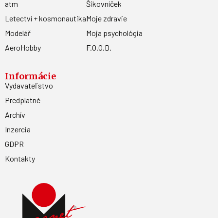
atm
Šikovníček
Letectví + kosmonautika
Moje zdravie
Modelář
Moja psychológia
AeroHobby
F.O.O.D.
Informácie
Vydavateľstvo
Predplatné
Archív
Inzercia
GDPR
Kontakty