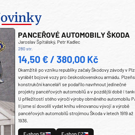
ovinky
PANCEŘOVÉ AUTOMOBILY ŠKODA
Jaroslav Špitálský, Petr Kadlec
280 str.
14,50 € / 380,00 Kč
Okamžitě po vzniku republiky začaly Škodovy závody v Plz
vyrábět bojové vozy pro československou armádu. Plzeň
konstrukční kanceláři se podařilo navrhnout jedinečné
projekty pancéřových automobilů a v pozdější době i tank
U příležitosti stého výročí výroby obrněného automobilu P
II jsme si dovolili vydat knihu věnovanou vývoji a výrobě
pancéřových automobilů strojírnou Škoda v letech 1919 až
1936.
E-shop SK
E-shop CZ