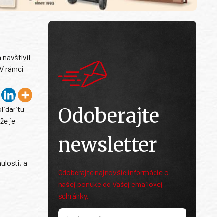
 navštívil
 V rámci
.
Odoberajte
lidaritu
že je
newsletter
ulosti, a
Odoberajte najnovšie informácie o
našej ponuke do Vašej emailovej
schránky.