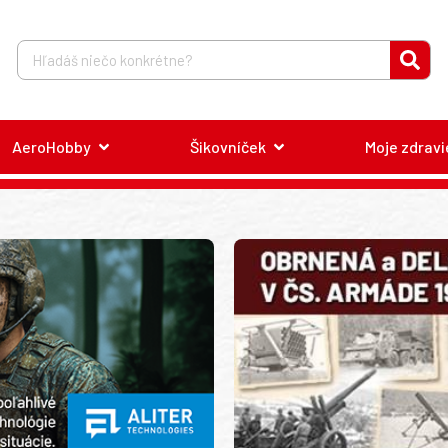
AeroHobby
Šikovníček
Moje zdravi