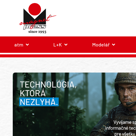
atm
L+K
Modelář