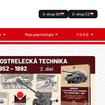
E-shop SK
E-shop CZ
e
Moja psychológia
F.O.O.D.