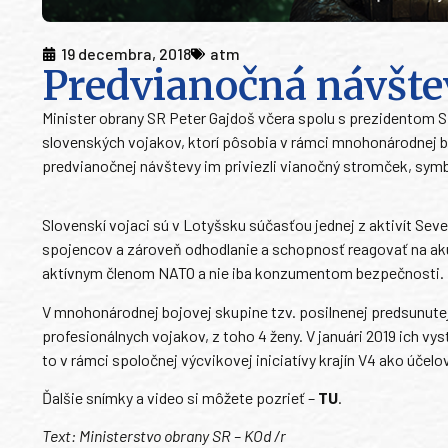
19 decembra, 2018
atm
Predvianočná návštev
Minister obrany SR Peter Gajdoš včera spolu s prezidentom 
slovenských vojakov, ktorí pôsobia v rámci mnohonárodnej bo
predvianočnej návštevy im priviezli vianočný stromček, symbo
Slovenskí vojaci sú v Lotyšsku súčasťou jednej z aktivít Seve
spojencov a zároveň odhodlanie a schopnosť reagovať na ak
aktívnym členom NATO a nie iba konzumentom bezpečnosti.
V mnohonárodnej bojovej skupine tzv. posilnenej predsunutej
profesionálnych vojakov, z toho 4 ženy. V januári 2019 ich vyst
to v rámci spoločnej výcvikovej iniciatívy krajín V4 ako účel
Ďalšie snímky a video si môžete pozrieť –
TU
.
Text: Ministerstvo obrany SR – KOd /r