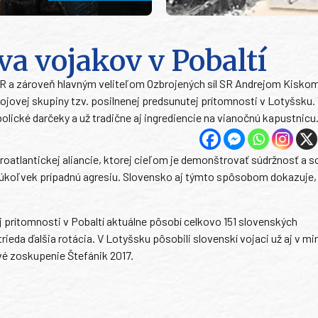
a vojakov v Pobaltí
SR a zároveň hlavným veliteľom Ozbrojených síl SR Andrejom Kiskom
jovej skupiny tzv. posilnenej predsunutej prítomnosti v Lotyšsku.
lické darčeky a už tradične aj ingrediencie na vianočnú kapustnicu
roatlantickej aliancie, ktorej cieľom je demonštrovať súdržnosť a so
úkoľvek prípadnú agresiu. Slovensko aj týmto spôsobom dokazuje, 
 prítomnosti v Pobaltí aktuálne pôsobí celkovo 151 slovenských
rieda ďalšia rotácia. V Lotyšsku pôsobili slovenskí vojaci už aj v min
ové zoskupenie Štefánik 2017.