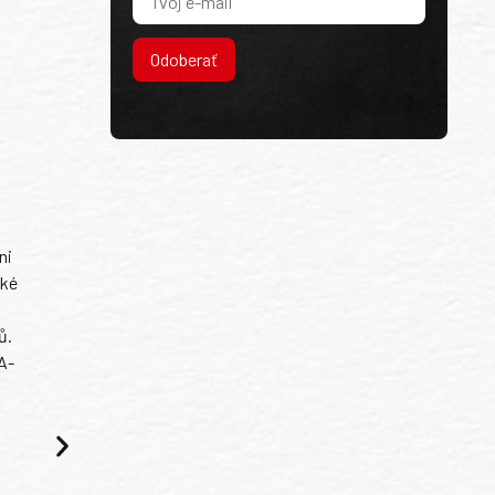
Odoberať
ni
ské
ů.
A-