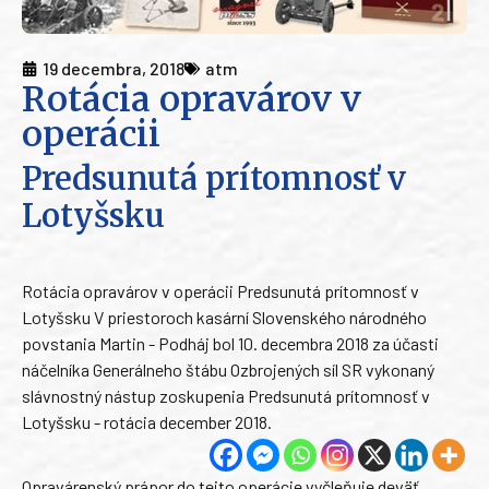
19 decembra, 2018
atm
Rotácia opravárov v
operácii
Predsunutá prítomnosť v
Lotyšsku
Rotácia opravárov v operácii Predsunutá prítomnosť v
Lotyšsku V priestoroch kasární Slovenského národného
povstania Martin - Podháj bol 10. decembra 2018 za účasti
náčelníka Generálneho štábu Ozbrojených síl SR vykonaný
slávnostný nástup zoskupenia Predsunutá prítomnosť v
Lotyšsku - rotácia december 2018.
Opravárenský prápor do tejto operácie vyčleňuje deväť