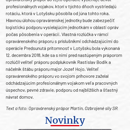
profesionálnych vojakov, ktorí v týchto dňoch vystriedajú
rotáciu, ktorá v Lotyšsku pôsobila od júna tohto roka.
Hlavnou úlohou opravárenskej jednotky bude zabezpečiť
logistickú podporu vysielajúcim jednotkám v oblasti opráv
počas pôsobenia v operácii. Vlastná rozlúčka v rámci
opravárenského práporu s príslušníkmi odchádzajúcimi do
operácie Predsunutá prítomnosť v Lotyšsku bola vykonaná
12. decembra 2018, kde sa s nimi pred nastúpeným práporom
rozlúčil veliteľ práporu podplukovník Rastislav Bodik a
náčelník štábu práporu major Jozef Hojo. Veliteľ
opravárenského práporu vo svojom príhovore zaželal
odchádzajúcim profesionálnym vojakom veľa pracovných
úspechov, pevné zdravie, podporu od najbližších a šťastný
návrat domov.
Text a foto: Opravárenský prápor Martin, Ozbrojené sily SR
Novinky