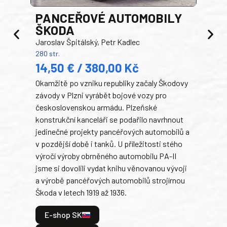
PANCEŘOVÉ AUTOMOBILY
ŠKODA
TA
Jaroslav Špitálský, Petr Kadlec
Ben
280 str.
352 s
14,50 € / 380,00 Kč
22
Okamžitě po vzniku republiky začaly Škodovy
Tank
závody v Plzni vyrábět bojové vozy pro
býva
československou armádu. Plzeňské
Rusk
konstrukční kanceláři se podařilo navrhnout
armá
jedinečné projekty pancéřových automobilů a
stře
v pozdější době i tanků. U příležitosti stého
při 
výročí výroby obrněného automobilu PA-II
blíz
jsme si dovolili vydat knihu věnovanou vývoji
tank
a výrobě pancéřových automobilů strojírnou
v lé
Škoda v letech 1919 až 1936.
tak 
hrdi
E-shop SK
je: 