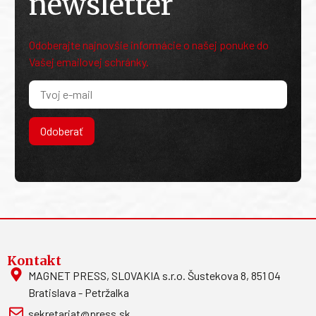
newsletter
Odoberajte najnovšie informácie o našej ponuke do
Vašej emailovej schránky.
Odoberať
Kontakt
MAGNET PRESS, SLOVAKIA s.r.o. Šustekova 8, 851 04
Bratislava - Petržalka
sekretariat@press.sk