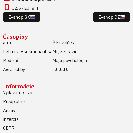
02/67 20 19 11
E-shop SK
E-shop CZ
Časopisy
atm
Šikovníček
Letectví + kosmonautika
Moje zdravie
Modelář
Moja psychológia
AeroHobby
F.O.O.D.
Informácie
Vydavateľstvo
Predplatné
Archív
Inzercia
GDPR