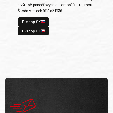
a výrobě pancéřových automobilů strojírnou
v lé
Škoda v letech 1919 až 1936.
tak 
hrdi
E-shop SK
je: 
odeh
E-shop CZ
bitv
E
E