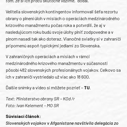
tom, že si ich prácu skutočne vážime,“
dodal.
Velitelia slovenských kontingentov informovali šéfa rezortu
obrany o plnení úloh v misiách o operáciách medzinárodného
krízového manažmentu počas roka a potvrdili, že aj v
nasledujúcom roku budú svoje úlohy plniť zodpovedne a v
plnom nasadí tak ako doteraz. Vianočné sviatky si v zahraničí
pripomenú aspoň typickými jedlami zo Slovenska.
V zahraničných operáciách a misiách v rámci
medzinárodného krízového manažmentu v súčasnosti
pôsobí 482 slovenských profesionálnych vojakov. Celkovo sa
ich v zahraničí vystriedalo už viac ako 18 600.
Ďalšie snímky a video si môžete pozrieť –
TU
.
Text: Ministerstvo obrany SR – KOd /r
Foto: Ivan Kelement – MO SR
Súvisiaci článok:
Slovenských vojakov v Afganistane navštívila delegácia zo