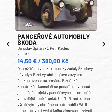
PANCEŘOVÉ AUTOMOBILY
ŠKODA
TA
Jaroslav Špitálský, Petr Kadlec
Ben
280 str.
352 s
14,50 € / 380,00 Kč
22
Okamžitě po vzniku republiky začaly Škodovy
Tank
závody v Plzni vyrábět bojové vozy pro
býva
československou armádu. Plzeňské
Rusk
konstrukční kanceláři se podařilo navrhnout
armá
jedinečné projekty pancéřových automobilů a
stře
v pozdější době i tanků. U příležitosti stého
při 
výročí výroby obrněného automobilu PA-II
blíz
jsme si dovolili vydat knihu věnovanou vývoji
tank