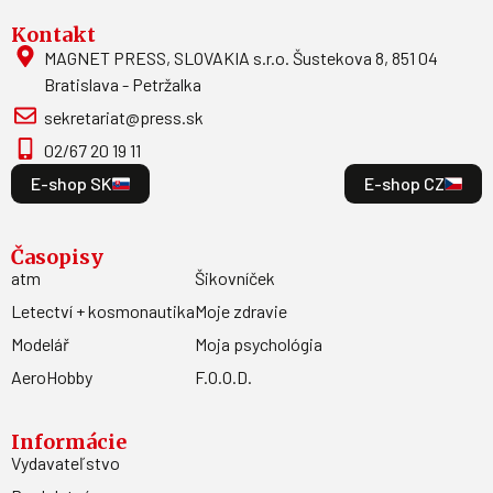
Kontakt
MAGNET PRESS, SLOVAKIA s.r.o. Šustekova 8, 851 04
Bratislava - Petržalka
sekretariat@press.sk
02/67 20 19 11
E-shop SK
E-shop CZ
Časopisy
atm
Šikovníček
Letectví + kosmonautika
Moje zdravie
Modelář
Moja psychológia
AeroHobby
F.O.O.D.
Informácie
Vydavateľstvo