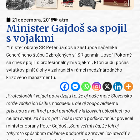
21 decembra, 2018
atm
Minister Gajdoš sa spojil
s vojakmi
Minister obrany SR Peter Gajdoš a zástupca náčelníka
Generálneho štábu Ozbrojených síl SR genmjr. Josef Pokorný
sa dnes spojili s profesionálnymi vojakmi, ktorí budú počas
sviatkov plniť úlohy v zahraničí v rámci medzinárodného
krízového manažmentu.
„Profesionálni vojaci potvrdzujú to, že aj naše malé Slovensko
môže vďaka ich úsiliu, nasadeniu, ale aj zodpovednému
prístupu a kvalitnej práci pomáhať v krízových oblastiach po
celom svete, za čo im patrí naša úcta a poďakovanie,“
povedal
minister obrany Peter Gajdoš.
„Som veľmi rád, že ich aj
takýmto spôsobom môžeme podporiť a zároveň ich utvrdiť v