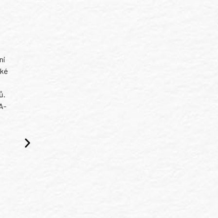
ni
ské
ů.
A-