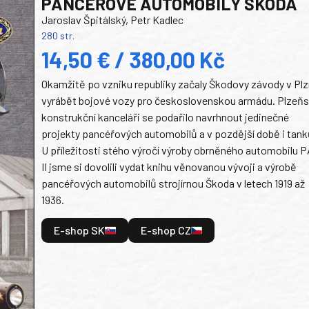
PANCEŘOVÉ AUTOMOBILY ŠKODA
Jaroslav Špitálský, Petr Kadlec
280 str.
14,50 € / 380,00 Kč
Okamžitě po vzniku republiky začaly Škodovy závody v Plz
vyrábět bojové vozy pro československou armádu. Plzeň
konstrukční kanceláři se podařilo navrhnout jedinečné
projekty pancéřových automobilů a v pozdější době i tank
U příležitosti stého výročí výroby obrněného automobilu P
II jsme si dovolili vydat knihu věnovanou vývoji a výrobě
pancéřových automobilů strojírnou Škoda v letech 1919 až
1936.
E-shop SK
E-shop CZ