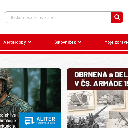
AeroHobby
Šikovníček
Moje zdravi