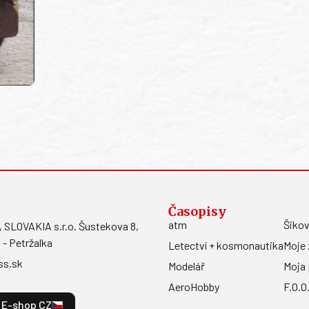
Časopisy
atm
Šikov
LOVAKIA s.r.o. Šustekova 8,
 - Petržalka
Letectví + kosmonautika
Moje 
ss.sk
Modelář
Moja 
AeroHobby
F.O.O
E-shop CZ