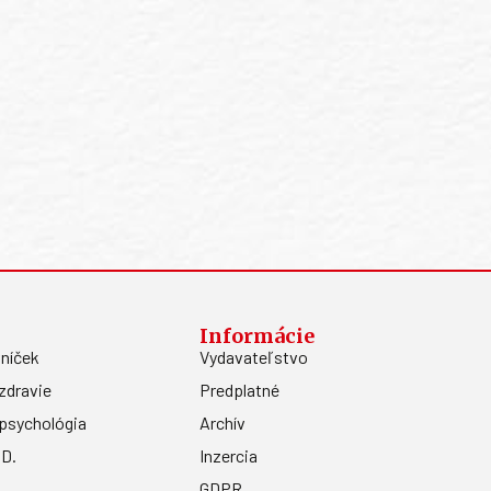
Informácie
níček
Vydavateľstvo
zdravie
Predplatné
psychológia
Archív
.D.
Inzercia
GDPR