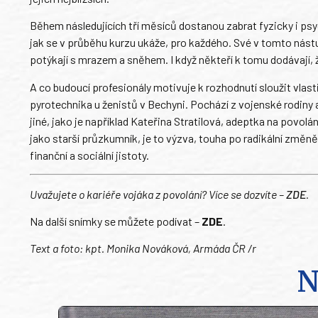
Během následujících tří měsíců dostanou zabrat fyzicky i psyc
jak se v průběhu kurzu ukáže, pro každého. Své v tomto nástu
potýkají s mrazem a sněhem. I když někteří k tomu dodávají, ž
A co budoucí profesionály motivuje k rozhodnutí sloužit vlast
pyrotechnika u ženistů v Bechyni. Pochází z vojenské rodiny 
jiné, jako je například Kateřina Stratilová, adeptka na povolá
jako starší průzkumník, je to výzva, touha po radikální změně 
finanční a sociální jistoty.
Uvažujete o kariéře vojáka z povolání? Více se dozvíte –
ZDE
.
Na další snímky se můžete podívat –
ZDE
.
Text a foto: kpt. Monika Nováková, Armáda ČR /r
N