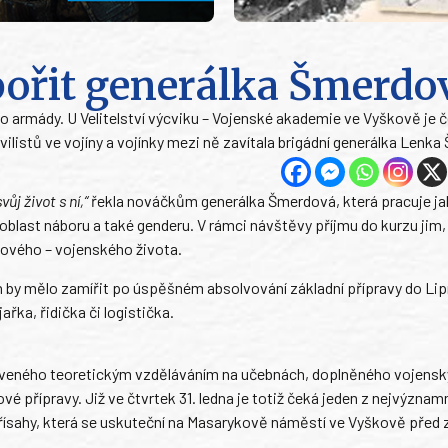
pořit generálka Šmerdo
do armády. U Velitelství výcviku – Vojenské akademie ve Vyškově je 
vilistů ve vojíny a vojínky mezi ně zavítala brigádní generálka Lenk
ůj život s ní,“
řekla nováčkům generálka Šmerdová, která pracuje j
blast náboru a také genderu. V rámci návštěvy příjmu do kurzu jim
 nového – vojenského života.
ich by mělo zamířit po úspěšném absolvování základní přípravy do Lip
řka, řidička či logistička.
ráveného teoretickým vzděláváním na učebnách, doplněného vojens
 přípravy. Již ve čtvrtek 31. ledna je totiž čeká jeden z nejvýznam
řísahy, která se uskuteční na Masarykově náměstí ve Vyškově před 