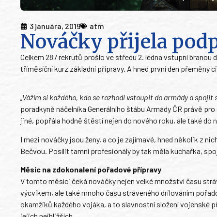
3 januára, 2019
atm
Nováčky přijela pod
Celkem 287 rekrutů prošlo ve středu 2. ledna vstupní branou 
tříměsíční kurz základní přípravy. A hned první den přeměny ci
„Vážím si každého, kdo se rozhodl vstoupit do armády a spojit sv
poradkyně náčelníka Generálního štábu Armády ČR právě pro o
jiné, popřála hodně štěstí nejen do nového roku, ale také do
I mezi nováčky jsou ženy, a co je zajímavé, hned několik z n
Bečvou. Posílit tamní profesionály by tak měla kuchařka, spoja
Měsíc na zdokonalení pořadové přípravy
V tomto měsíci čeká nováčky nejen velké množství času st
výcvikem, ale také mnoho času stráveného drilováním pořadové
okamžiků každého vojáka, a to slavnostní složení vojenské p
jejich nejbližších.