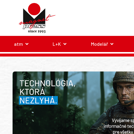
atm
L+K
Modelář