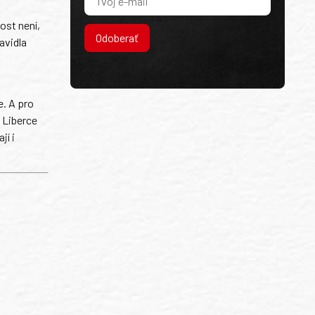
ost není,
Odoberať
avidla
e. A pro
o Liberce
jí i