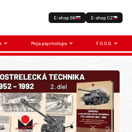
E-shop SK
E-shop CZ
e
Moja psychológia
F.O.O.D.