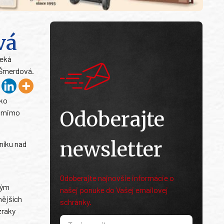
vá
čeká
a Šmerdová.
ako
Odoberajte
, mimo
newsletter
níku nad
Odoberajte najnovšie informácie o
kým
našej ponuke do Vašej emailovej
nějších
schránky.
zraky