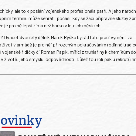
hicky, ale to k poslání vojenského profesionála patří. A jeho náročn
pním termínu může sehrát i počasí, kdy se žáci přípravné služby zpr
e je pro ně lepší zima než horko v letních měsících.
i? Dvacetidvouletý dělník Marek Ryška by rád tuto práci vyměnil za
a život v armádě je pro něj přirozeným pokračováním rodinné tradic
ní vojenské řidičky či Roman Papík, mířící z truhlařiny k chemikům d
v životě, jeho smyslu, odpovědnosti. Důležitou roli pak u rekrutů hra
ovinky