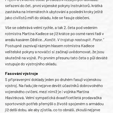
seřazení do čet, první vojenské pokyny instruktorů, krátká
zastávka na internátech k ubytování a poslední kroky ještě
jako civilistů míří do skladu, kde se fasuje oblečení.
Vše se odehrává velmi rychle, a tak 2. četa pod vedením
rotmistra Martina Kadlece se již krátce po osmé ranní řadí v
areálu kasáren Dědice.
„Končit. V trojstup nastoupit. Pozor.“
Postupně zaznívají rázným hlasem rotmistra Kadlece
velitelské pokyny a nováčci si začínají uvědomovat, že jsou
skutečně na vojně. Po prvním přesunu tato četa o půl deváté
vstupuje do výstrojního skladu.
Fasování výstroje
S připravenými doklady jeden po druhém fasují vojenskou
výstroj. Na řadu jde nejprve devět účastníků dobrovolného
vojenského cvičení, mezi nimiž je i vojínka Martina
Hlavinková. Velmi sympatická dvaatřicetiletá prodavačka
sportovních potřeb přemýšlí o životě spojeném s armádou
již delší dobu, ale aby zjistila, co to obnáší, zkouší nejprve