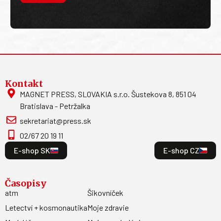
Kontakt
MAGNET PRESS, SLOVAKIA s.r.o. Šustekova 8, 851 04
Bratislava - Petržalka
sekretariat@press.sk
02/67 20 19 11
E-shop SK
E-shop CZ
Časopisy
atm
Šikovníček
Letectví + kosmonautika
Moje zdravie