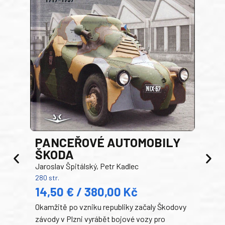
PANCEŘOVÉ AUTOMOBILY
ŠKODA
TA
Jaroslav Špitálský, Petr Kadlec
Ben
280 str.
352 s
14,50 € / 380,00 Kč
22
Okamžitě po vzniku republiky začaly Škodovy
Tank
závody v Plzni vyrábět bojové vozy pro
býva