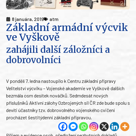
8 januára, 2019
atm
Základní armádní výcvik
ve Vyškově
zahájili další záložníci a
dobrovolníci
V pondělí 7. ledna nastoupilo k Centru základní přípravy
Velitelství výcviku – Vojenské akademie ve Vyškově dalších
bezmála osm desítek nováčků. Sedmdesát nových
příslušníků Aktivní zálohy Ozbrojených sil ČR zde bude spolu s
devíti účastníky tzv. dobrovolného vojenského cvičení
procházet šestitýdenní základní přípravou.
Příjem a evidence osob, předložení nezbytných dokladů,