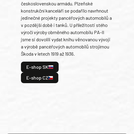
československou armádu. Plzeňské
Rusk
konstrukční kanceláři se podařilo navrhnout
armá
jedinečné projekty pancéřových automobilů a
stře
v pozdější době i tanků. U příležitosti stého
při 
výročí výroby obrněného automobilu PA-II
blíz
jsme si dovolili vydat knihu věnovanou vývoji
tank
a výrobě pancéřových automobilů strojírnou
v lé
Škoda v letech 1919 až 1936.
tak 
hrdi
E-shop SK
je: 
odeh
E-shop CZ
bitv
E
E