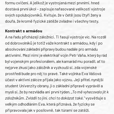
formu cvičení. A jelikož je vystrojená mezi prvními, hned
dostává první úkol – zapisuje nafasované velikosti výstroje
svých spolubojovníků. Kvituje, že v četě jsou čtyři ženy a
doufá, že kromě fyzické zátěže zvládne i všechny testy.
Kontrakt s armádou
A na řadu přicházejí záložníci. Ti fasují výstroje víc. Na rozdíl
od dobrovolníků je totiž váže kontrakt s armádou, kdy i po
absolvování základní přípravy budou nadále pro armádu
aktivními. Mezi nimi je elektrikář vojín Petr Váňa, který by rád
byl vojenským profesionálem, ale kamarád mu poradil, ať to
nejprve zkusí jako záložník a vyzkouší si, zda vojenské
prostředí bude pro něj to pravé. Také vojínka Eva Vášová
účast v aktivní záloze přijala jako výzvu. Její přítel, nynější
student Univerzity obrany, jí o základní přípravě vyprávěl a
myslí si, že by nezvládla ani první týden.
„To mě vyhecovalo jít k
záložníkům. Zvládli to jiní, chci to dokázat také,“
vysvětluje s
velkým odhodláním Eva, která přiznává, že fyzicky se
připravovala jak v posilovně, tak túrami se zátěží.