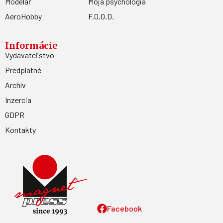
Modelář
Moja psychológia
AeroHobby
F.O.O.D.
Informácie
Vydavateľstvo
Predplatné
Archív
Inzercia
GDPR
Kontakty
Facebook