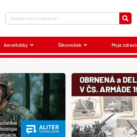
AeroHobby
Šikovníček
Moje zdravi