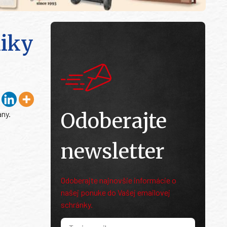
niky
Odoberajte
any.
newsletter
Odoberajte najnovšie informácie o
našej ponuke do Vašej emailovej
schránky.