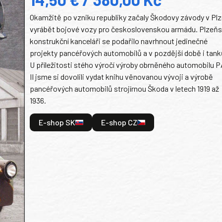
Okamžitě po vzniku republiky začaly Škodovy závody v Plz
vyrábět bojové vozy pro československou armádu. Plzeň
konstrukční kanceláři se podařilo navrhnout jedinečné
projekty pancéřových automobilů a v pozdější době i tank
U příležitosti stého výročí výroby obrněného automobilu P
II jsme si dovolili vydat knihu věnovanou vývoji a výrobě
pancéřových automobilů strojírnou Škoda v letech 1919 až
1936.
E-shop SK
E-shop CZ