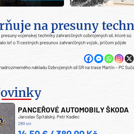
rňuje na presuny tech
resuny vojenskej techniky zahraničných ozbrojených síl, ktoré sú
malo ísť o 11 cestných presunov zahraničných vojsk, pričom pôjde
nadrozmerného nákladu Ozbrojených síl SR na trase Martin – PC Suč
ovinky
PANCEŘOVÉ AUTOMOBILY ŠKODA
Jaroslav Špitálský, Petr Kadlec
280 str.
14,50 € / 380,00 Kč