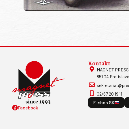
Kontakt
MAGNET PRESS, S
851 04 Bratislava
sekretariat@pre
02/67 20 19 11
E-shop SK
Facebook