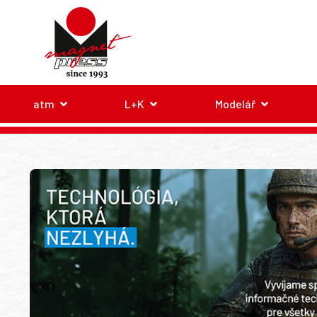
atm
L+K
Modelář