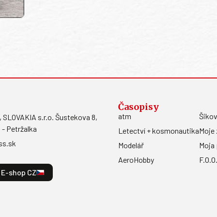
Časopisy
atm
Šikov
LOVAKIA s.r.o. Šustekova 8,
 - Petržalka
Letectví + kosmonautika
Moje 
ss.sk
Modelář
Moja 
AeroHobby
F.O.O
E-shop CZ