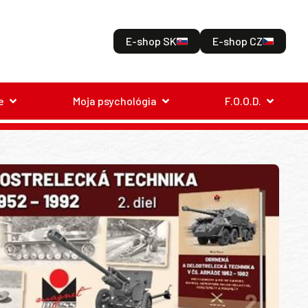
E-shop SK
E-shop CZ
e
Moja psychológia
F.O.O.D.