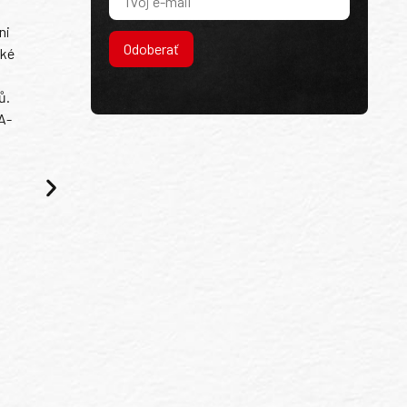
ni
Odoberať
ské
ů.
A-