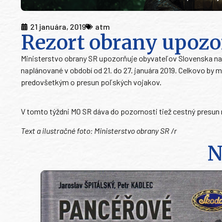
21 januára, 2019
atm
Rezort obrany upozo
Ministerstvo obrany SR upozorňuje obyvateľov Slovenska na p
naplánované v období od 21. do 27. januára 2019. Celkovo by 
predovšetkým o presun poľských vojakov.
V tomto týždni MO SR dáva do pozornosti tiež cestný presun 
Text a ilustračné foto: Ministerstvo obrany SR /r
N