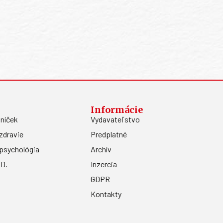
Informácie
níček
Vydavateľstvo
zdravie
Predplatné
psychológia
Archív
.D.
Inzercia
GDPR
Kontakty