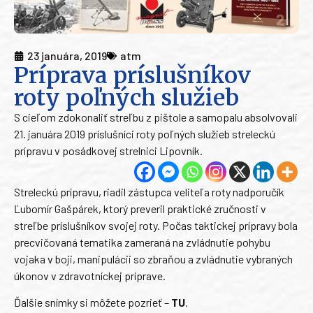
23 januára, 2019
atm
Príprava príslušníkov
roty poľných služieb
S cieľom zdokonaliť streľbu z pištole a samopalu absolvovali
21. januára 2019 príslušníci roty poľných služieb streleckú
prípravu v posádkovej strelnici Lipovník.
Streleckú prípravu, riadil zástupca veliteľa roty nadporučík
Ľubomír Gašpárek, ktorý preveril praktické zručnosti v
streľbe príslušníkov svojej roty. Počas taktickej prípravy bola
precvičovaná tematika zameraná na zvládnutie pohybu
vojaka v boji, manipulácii so zbraňou a zvládnutie vybraných
úkonov v zdravotníckej príprave.
Ďalšie snímky si môžete pozrieť –
TU
.