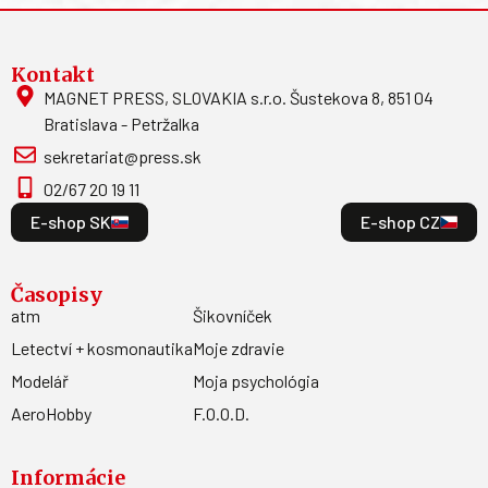
Kontakt
MAGNET PRESS, SLOVAKIA s.r.o. Šustekova 8, 851 04
Bratislava - Petržalka
sekretariat@press.sk
02/67 20 19 11
E-shop SK
E-shop CZ
Časopisy
atm
Šikovníček
Letectví + kosmonautika
Moje zdravie
Modelář
Moja psychológia
AeroHobby
F.O.O.D.
Informácie