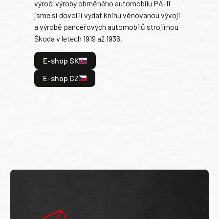
výročí výroby obrněného automobilu PA-II
blíz
jsme si dovolili vydat knihu věnovanou vývoji
tank
a výrobě pancéřových automobilů strojírnou
v lé
Škoda v letech 1919 až 1936.
tak 
hrdi
E-shop SK
je: 
odeh
E-shop CZ
bitv
E
E