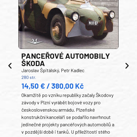
PANCEŘOVÉ AUTOMOBILY
ŠKODA
TA
Jaroslav Špitálský, Petr Kadlec
Ben
280 str.
352 s
14,50 € / 380,00 Kč
22
Okamžitě po vzniku republiky začaly Škodovy
Tank
závody v Plzni vyrábět bojové vozy pro
býva
československou armádu. Plzeňské
Rusk
konstrukční kanceláři se podařilo navrhnout
armá
jedinečné projekty pancéřových automobilů a
stře
v pozdější době i tanků. U příležitosti stého
při 