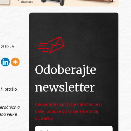
n
 2019. V
Odoberajte
í
newsletter
ři prošlo
Odoberajte najnovšie informácie o
peračních a
našej ponuke do Vašej emailovej
ebo velké
schránky.