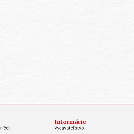
Informácie
níček
Vydavateľstvo