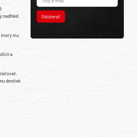
ě
ý nadhled
Odoberať
, který mu
licií a
kračovat.
nu desítek