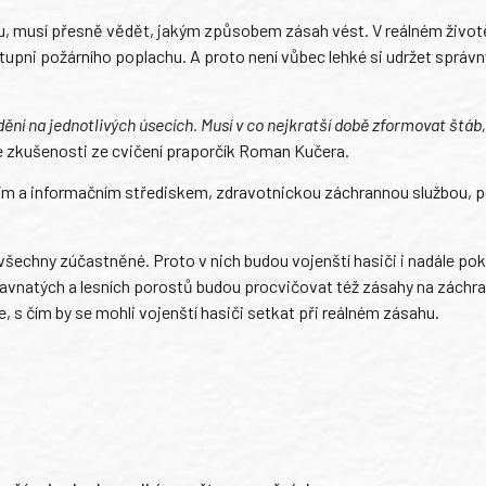
u, musí přesně vědět, jakým způsobem zásah vést. V reálném život
tupni požárního poplachu. A proto není vůbec lehké si udržet správn
 dění na jednotlivých úsecích. Musí v co nejkratší době zformovat štáb
 zkušenosti ze cvičení praporčík Roman Kučera.
ím a informačním střediskem, zdravotnickou záchrannou službou, po
všechny zúčastněné. Proto v nich budou vojenští hasiči i nadále po
vnatých a lesních porostů budou procvičovat též zásahy na záchra
, s čím by se mohli vojenští hasiči setkat při reálném zásahu.