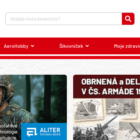
AeroHobby
Šikovníček
Moje zdravi