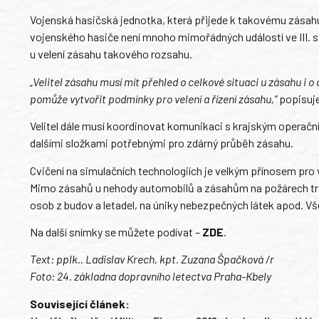
Vojenská hasičská jednotka, která přijede k takovému zásah
vojenského hasiče není mnoho mimořádných událostí ve III. s
u velení zásahu takového rozsahu.
„Velitel zásahu musí mít přehled o celkové situaci u zásahu i o
pomůže vytvořit podmínky pro velení a řízení zásahu,“
popisuje
Velitel dále musí koordinovat komunikaci s krajským operačn
dalšími složkami potřebnými pro zdárný průběh zásahu.
Cvičení na simulačních technologiích je velkým přínosem pro 
Mimo zásahů u nehody automobilů a zásahům na požárech tra
osob z budov a letadel, na úniky nebezpečných látek apod. Vše
Na další snímky se můžete podívat –
ZDE
.
Text: pplk.. Ladislav Krech, kpt. Zuzana Špačková /r
Foto: 24. základna dopravního letectva Praha-Kbely
Související článek: