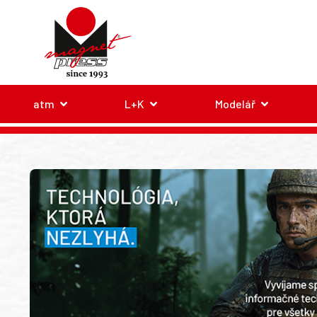
atm
L+K
Modelář