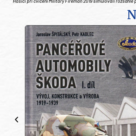
Hasiči při cvičení Military Fireman 2019 simulovali rozsáhl
N