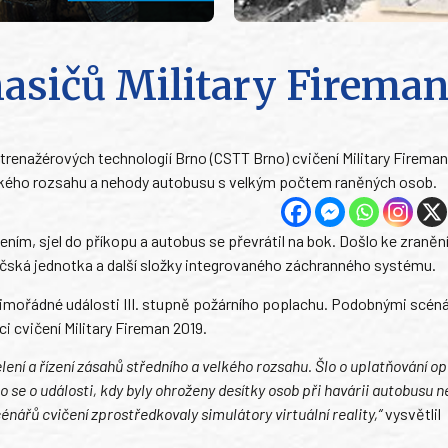
hasičů Military Firema
 trenažérových technologií Brno (CSTT Brno) cvičení Military Fireman
elkého rozsahu a nehody autobusu s velkým počtem raněných osob.
ením, sjel do příkopu a autobus se převrátil na bok. Došlo ke zraněn
čská jednotka a další složky integrovaného záchranného systému.
mimořádné události III. stupně požárního poplachu. Podobnými scéná
i cvičení Military Fireman 2019.
ení a řízení zásahů středního a velkého rozsahu. Šlo o uplatňování o
se o události, kdy byly ohroženy desítky osob při havárii autobusu n
énářů cvičení zprostředkovaly simulátory virtuální reality,“
vysvětlil