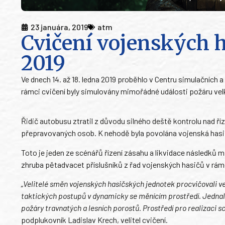
23 januára, 2019
atm
Cvičení vojenských 
2019
Ve dnech 14. až 18. ledna 2019 proběhlo v Centru simulačních a
rámci cvičení byly simulovány mimořádné události požáru v
Řidič autobusu ztratil z důvodu silného deště kontrolu nad říz
přepravovaných osob. K nehodě byla povolána vojenská hasi
Toto je jeden ze scénářů řízení zásahu a likvidace následků 
zhruba pětadvacet příslušníků z řad vojenských hasičů v rámc
„Velitelé směn vojenských hasičských jednotek procvičovali vel
taktických postupů v dynamicky se měnícím prostředí. Jednalo 
požáry travnatých a lesních porostů. Prostředí pro realizaci sc
podplukovník Ladislav Krech, velitel cvičení.