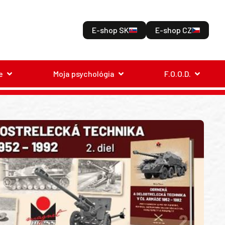
E-shop SK
E-shop CZ
e
Moja psychológia
F.O.O.D.