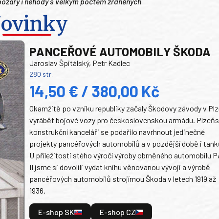
é požáry i nehody s velkým počtem zraněných
ovinky
PANCEŘOVÉ AUTOMOBILY ŠKODA
Jaroslav Špitálský, Petr Kadlec
280 str.
14,50 € / 380,00 Kč
Okamžitě po vzniku republiky začaly Škodovy závody v Plz
vyrábět bojové vozy pro československou armádu. Plzeň
konstrukční kanceláři se podařilo navrhnout jedinečné
projekty pancéřových automobilů a v pozdější době i tank
U příležitosti stého výročí výroby obrněného automobilu P
II jsme si dovolili vydat knihu věnovanou vývoji a výrobě
pancéřových automobilů strojírnou Škoda v letech 1919 až
1936.
E-shop SK
E-shop CZ