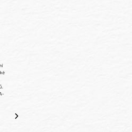
ni
ské
ů.
A-