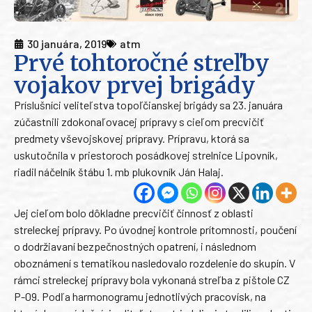
30 januára, 2019
atm
Prvé tohtoročné streľby
vojakov prvej brigády
Príslušníci veliteľstva topoľčianskej brigády sa 23. januára
zúčastnili zdokonaľovacej prípravy s cieľom precvičiť
predmety vševojskovej prípravy. Prípravu, ktorá sa
uskutočnila v priestoroch posádkovej strelnice Lipovník,
riadil náčelník štábu 1. mb plukovník Ján Halaj.
Jej cieľom bolo dôkladne precvičiť činnosť z oblasti
streleckej prípravy. Po úvodnej kontrole prítomnosti, poučení
o dodržiavaní bezpečnostných opatrení, i následnom
oboznámení s tematikou nasledovalo rozdelenie do skupín. V
rámci streleckej prípravy bola vykonaná streľba z pištole CZ
P-09. Podľa harmonogramu jednotlivých pracovísk, na