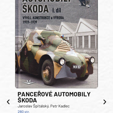
PANCEŘOVÉ AUTOMOBILY
ŠKODA
TA
Jaroslav Špitálský, Petr Kadlec
Ben
280 str.
352 s