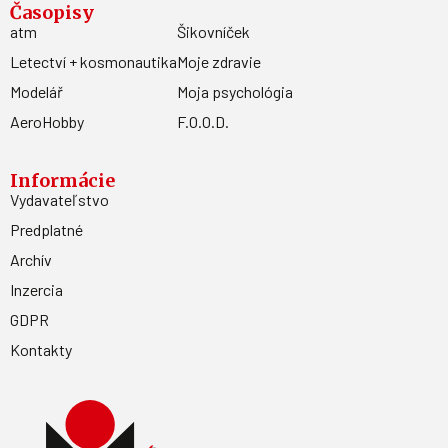
Časopisy
atm
Šikovníček
Letectví + kosmonautika
Moje zdravie
Modelář
Moja psychológia
AeroHobby
F.O.O.D.
Informácie
Vydavateľstvo
Predplatné
Archív
Inzercia
GDPR
Kontakty