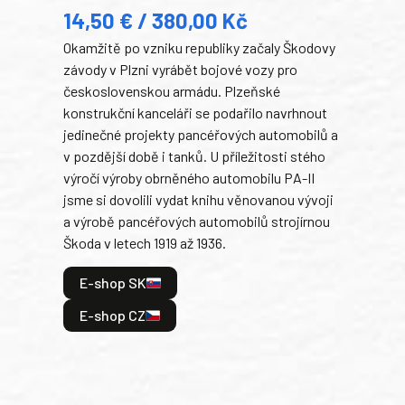
14,50 € / 380,00 Kč
22
Okamžitě po vzniku republiky začaly Škodovy
Tank
závody v Plzni vyrábět bojové vozy pro
býva
československou armádu. Plzeňské
Rusk
konstrukční kanceláři se podařilo navrhnout
armá
jedinečné projekty pancéřových automobilů a
stře
v pozdější době i tanků. U příležitosti stého
při 
výročí výroby obrněného automobilu PA-II
blíz
jsme si dovolili vydat knihu věnovanou vývoji
tank
a výrobě pancéřových automobilů strojírnou
v lé
Škoda v letech 1919 až 1936.
tak 
hrdi
E-shop SK
je: 
odeh
E-shop CZ
bitv
E
E