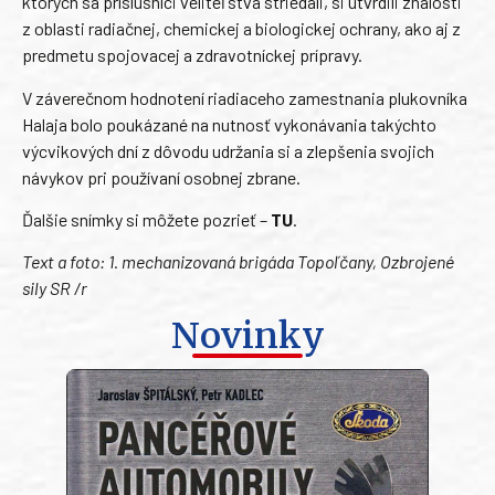
ktorých sa príslušníci veliteľstva striedali, si utvrdili znalosti
z oblasti radiačnej, chemickej a biologickej ochrany, ako aj z
predmetu spojovacej a zdravotníckej prípravy.
V záverečnom hodnotení riadiaceho zamestnania plukovníka
Halaja bolo poukázané na nutnosť vykonávania takýchto
výcvikových dní z dôvodu udržania si a zlepšenia svojich
návykov pri používaní osobnej zbrane.
Ďalšie snímky si môžete pozrieť –
TU
.
Text a foto: 1. mechanizovaná brigáda Topoľčany, Ozbrojené
sily SR /r
Novinky