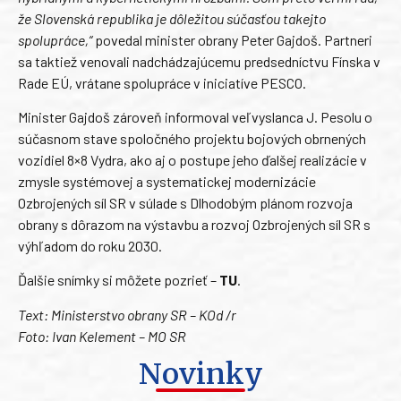
že Slovenská republika je dôležitou súčasťou takejto
spolupráce,“
povedal minister obrany Peter Gajdoš. Partneri
sa taktiež venovali nadchádzajúcemu predsedníctvu Fínska v
Rade EÚ, vrátane spolupráce v iniciatíve PESCO.
Minister Gajdoš zároveň informoval veľvyslanca J. Pesolu o
súčasnom stave spoločného projektu bojových obrnených
vozidiel 8×8 Vydra, ako aj o postupe jeho ďalšej realizácie v
zmysle systémovej a systematickej modernizácie
Ozbrojených síl SR v súlade s Dlhodobým plánom rozvoja
obrany s dôrazom na výstavbu a rozvoj Ozbrojených síl SR s
výhľadom do roku 2030.
Ďalšie snímky si môžete pozrieť –
TU
.
Text: Ministerstvo obrany SR – KOd /r
Foto: Ivan Kelement – MO SR
Novinky