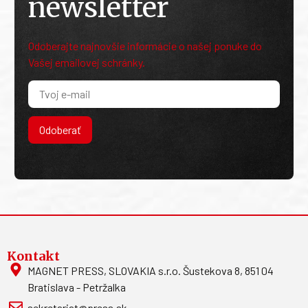
newsletter
Odoberajte najnovšie informácie o našej ponuke do
Vašej emailovej schránky.
Odoberať
Kontakt
MAGNET PRESS, SLOVAKIA s.r.o. Šustekova 8, 851 04
Bratislava - Petržalka
sekretariat@press.sk