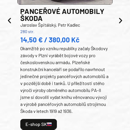
PANCEŘOVÉ AUTOMOBILY
ŠKODA
TA
Jaroslav Špitálský, Petr Kadlec
Ben
280 str.
352 s
14,50 € / 380,00 Kč
22
Okamžitě po vzniku republiky začaly Škodovy
Tank
závody v Plzni vyrábět bojové vozy pro
býva
československou armádu. Plzeňské
Rusk
konstrukční kanceláři se podařilo navrhnout
armá
jedinečné projekty pancéřových automobilů a
stře
v pozdější době i tanků. U příležitosti stého
při 
výročí výroby obrněného automobilu PA-II
blíz
jsme si dovolili vydat knihu věnovanou vývoji
tank
a výrobě pancéřových automobilů strojírnou
v lé
Škoda v letech 1919 až 1936.
tak 
hrdi
E-shop SK
je: 