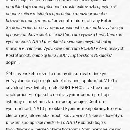
napríklad aj v rámci pôsobenia príslušníkov ozbrojených síl
oboch krajín v misiách a operáciách medzinárodného
krízového manažmentu,“
povedal minister obrany Peter
Gajdoš.
„Priestor na výmenu skúseností a poznatkov vytvárajú
aj naše špičkové centrá, či už Centrum výcviku Lešť, Centrum
výnimočnosti NATO pre oblasť likvidácie nevybuchnutej
munície v Trenčíne, Výcvikové centrum RCHBO v Zemianskych
Kostoľanoch, alebo aj kurz ISOC v Liptovskom Mikuláši,“
doplnil.
Šéf slovenského rezortu obrany diskutoval s fínskym
veľvyslancom aj o regionálnej obrannej spolupráci. V tejto
súvislosti vyzdvihol projekt NORDEFCO a taktiež ocenil
spoluprácu Európskeho centra výnimočnosti pre boj s
hybridnými hrozbami, ktoré spolupracuje s Centrom
výnimočnosti NATO pre oblasť kybernetickej obrany, ktorého
členom je aj Slovenská republika.
„Obe inštitúcie sú dôležitým
prvkom spolupráce medzi EÚ a NATO v oblasti boja s
hybridnými a kybernetickými hrozbami. Som preto veľmi rád,