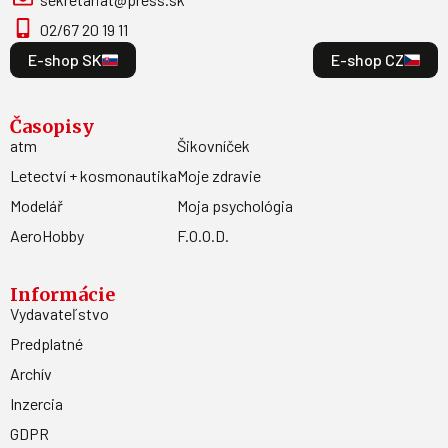
02/67 20 19 11
E-shop SK
E-shop CZ
Časopisy
atm
Šikovníček
Letectví + kosmonautika
Moje zdravie
Modelář
Moja psychológia
AeroHobby
F.O.O.D.
Informácie
Vydavateľstvo
Predplatné
Archív
Inzercia
GDPR