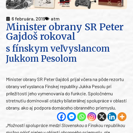
6 februára, 2019
atm
Minister obrany SR Peter
Gajdoš rokoval
s fínskym veľvyslancom
Jukkom Pesolom
Minister obrany SR Peter Gajdoš prijal včera na pôde rezortu
obrany veľvyslanca Fínskej republiky Jukka Pesolu pri
príležitosti jeho vymenovania do funkcie. Spoločnému
stretnutiu dominovali otázky bilaterálnej spolupráce v oblasti
obrany, ako aj podpora domáceho obranného priemyslu.
„Možnosti spolupráce medzi Slovenskou a Fínskou republikou
možno nájsť nielen v oblasti obranného priemyslu, ale