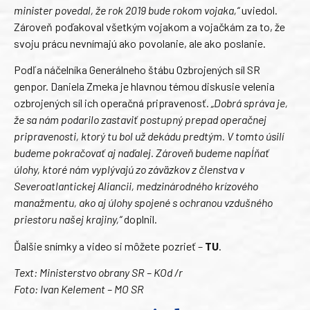
minister povedal, že rok 2019 bude rokom vojaka,“
uviedol.
Zároveň poďakoval všetkým vojakom a vojačkám za to, že
svoju prácu nevnímajú ako povolanie, ale ako poslanie.
Podľa náčelníka Generálneho štábu Ozbrojených síl SR
genpor. Daniela Zmeka je hlavnou témou diskusie velenia
ozbrojených síl ich operačná pripravenosť.
„Dobrá správa je,
že sa nám podarilo zastaviť postupný prepad operačnej
pripravenosti, ktorý tu bol už dekádu predtým. V tomto úsilí
budeme pokračovať aj naďalej. Zároveň budeme napĺňať
úlohy, ktoré nám vyplývajú zo záväzkov z členstva v
Severoatlantickej Aliancii, medzinárodného krízového
manažmentu, ako aj úlohy spojené s ochranou vzdušného
priestoru našej krajiny,“
doplnil.
Ďalšie snímky a video si môžete pozrieť –
TU
.
Text: Ministerstvo obrany SR – KOd /r
Foto: Ivan Kelement – MO SR