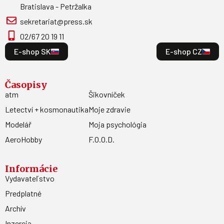
Bratislava - Petržalka
sekretariat@press.sk
02/67 20 19 11
E-shop SK
E-shop CZ
Časopisy
atm
Šikovníček
Letectví + kosmonautika
Moje zdravie
Modelář
Moja psychológia
AeroHobby
F.O.O.D.
Informácie
Vydavateľstvo
Predplatné
Archív
Inzercia