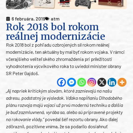
6 februára, 2019
atm
Rok 2018 bol rokom
reálnej modernizácie
Rok 2018 bol z pohľadu ozbrojených síl rokom reálnej
modernizácie, ten aktuálny by mal byť rokom vojaka. V rámci
včerajšieho veliteľského zhromaždenia pri príležitosti
vyhodnotenia výcvikového roka to uviedol minister obrany
SR Peter Gajdoš.
„Aj napriek kritickým slovám, ktoré zaznievajú na našu
adresu, podstatný je výsledok. Vďaka napĺňaniu Dlhodobého
plánu rozvoja majú vojaci už prvú modernú techniku a ďalšia
je buď zazmluvnená, vyrába sa, alebo sú pripravené projekty
na rokovanie vlády,“
povedal šéf rezortu obrany. Ako ďalej
zdôraznil, pozitívne vníma, že sa podarilo dosiahnuť