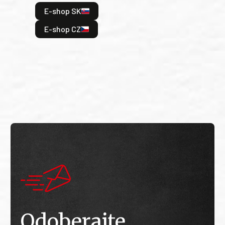
hrdi
E-shop SK
je: 
odeh
E-shop CZ
bitv
E
E
Odoberajte