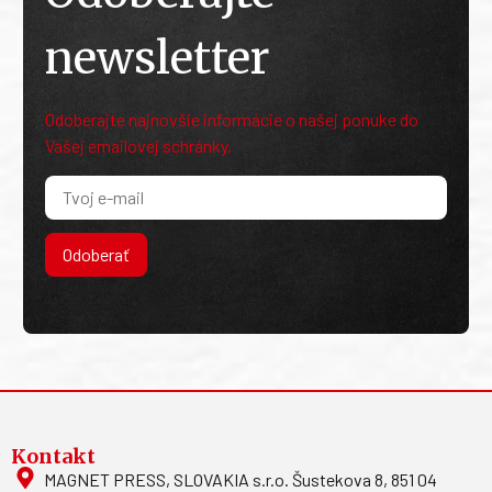
newsletter
Odoberajte najnovšie informácie o našej ponuke do
Vašej emailovej schránky.
Odoberať
Kontakt
MAGNET PRESS, SLOVAKIA s.r.o. Šustekova 8, 851 04