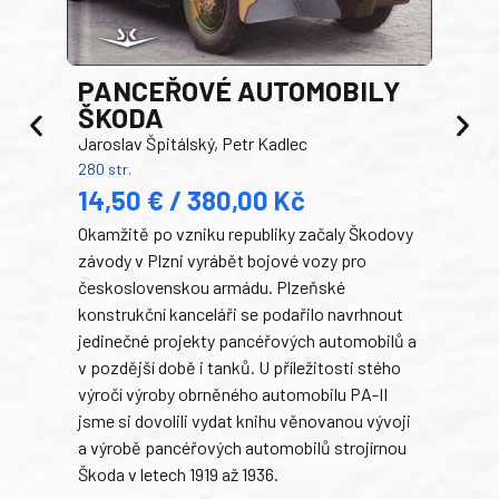
PANCEŘOVÉ AUTOMOBILY
ŠKODA
TA
Jaroslav Špitálský, Petr Kadlec
Ben
280 str.
352 s
14,50 € / 380,00 Kč
22
Okamžitě po vzniku republiky začaly Škodovy
Tank
závody v Plzni vyrábět bojové vozy pro
býva
československou armádu. Plzeňské
Rusk
konstrukční kanceláři se podařilo navrhnout
armá
jedinečné projekty pancéřových automobilů a
stře
v pozdější době i tanků. U příležitosti stého
při 
výročí výroby obrněného automobilu PA-II
blíz
jsme si dovolili vydat knihu věnovanou vývoji
tank
a výrobě pancéřových automobilů strojírnou
v lé
Škoda v letech 1919 až 1936.
tak 