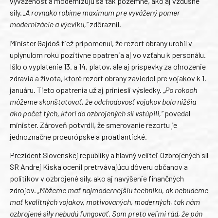
vyváženosť a modernizujú sa tak pozemné, ako aj vzdušné
sily.
„A rovnako robíme maximum pre vyvážený pomer
modernizácie a výcviku,“
zdôraznil.
Minister Gajdoš tiež pripomenul, že rezort obrany urobil v
uplynulom roku pozitívne opatrenia aj vo vzťahu k personálu.
Išlo o vyplatenie 13. a 14. platov, ale aj príspevky za ohrozenie
zdravia a života, ktoré rezort obrany zaviedol pre vojakov k 1.
januáru. Tieto opatrenia už aj priniesli výsledky.
„Po rokoch
môžeme skonštatovať, že odchodovosť vojakov bola nižšia
ako počet tých, ktorí do ozbrojených síl vstúpili,“
povedal
minister. Zároveň potvrdil, že smerovanie rezortu je
jednoznačne proeurópske a proatlantické.
Prezident Slovenskej republiky a hlavný veliteľ Ozbrojených síl
SR Andrej Kiska ocenil pretrvávajúcu dôveru občanov a
politikov v ozbrojené sily, ako aj navýšenie finančných
zdrojov.
„Môžeme mať najmodernejšiu techniku, ak nebudeme
mať kvalitných vojakov, motivovaných, moderných, tak nám
ozbrojené sily nebudú fungovať. Som preto veľmi rád, že pán