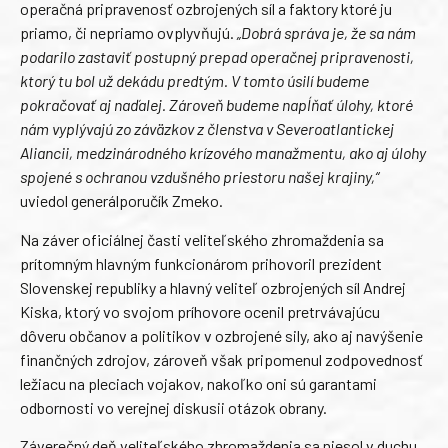
operačná pripravenosť ozbrojených síl a faktory ktoré ju
priamo, či nepriamo ovplyvňujú.
„Dobrá správa je, že sa nám
podarilo zastaviť postupný prepad operačnej pripravenosti,
ktorý tu bol už dekádu predtým. V tomto úsilí budeme
pokračovať aj naďalej. Zároveň budeme napĺňať úlohy, ktoré
nám vyplývajú zo záväzkov z členstva v Severoatlantickej
Aliancii, medzinárodného krízového manažmentu, ako aj úlohy
spojené s ochranou vzdušného priestoru našej krajiny,“
uviedol generálporučík Zmeko.
Na záver oficiálnej časti veliteľského zhromaždenia sa
prítomným hlavným funkcionárom prihovoril prezident
Slovenskej republiky a hlavný veliteľ ozbrojených síl Andrej
Kiska, ktorý vo svojom príhovore ocenil pretrvávajúcu
dôveru občanov a politikov v ozbrojené sily, ako aj navýšenie
finančných zdrojov, zároveň však pripomenul zodpovednosť
ležiacu na pleciach vojakov, nakoľko oni sú garantami
odbornosti vo verejnej diskusii otázok obrany.
Záverečný deň veliteľského zhromaždenia sa niesol v duchu