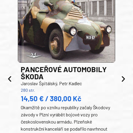
PANCEŘOVÉ AUTOMOBILY
ŠKODA
TA
Jaroslav Špitálský, Petr Kadlec
Ben
280 str.
352 s
14,50 € / 380,00 Kč
22
Okamžitě po vzniku republiky začaly Škodovy
Tank
závody v Plzni vyrábět bojové vozy pro
býva
československou armádu. Plzeňské
Rusk
konstrukční kanceláři se podařilo navrhnout
armá