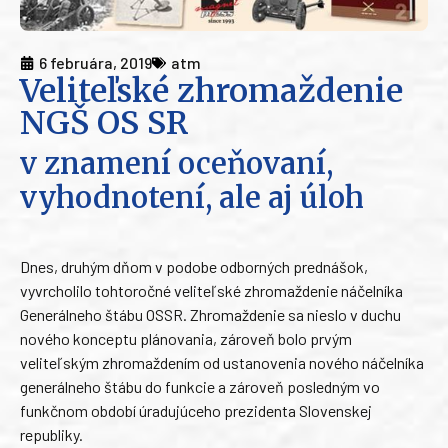
6 februára, 2019
atm
Veliteľské zhromaždenie
NGŠ OS SR
v znamení oceňovaní,
vyhodnotení, ale aj úloh
Dnes, druhým dňom v podobe odborných prednášok,
vyvrcholilo tohtoročné veliteľské zhromaždenie náčelníka
Generálneho štábu OSSR. Zhromaždenie sa nieslo v duchu
nového konceptu plánovania, zároveň bolo prvým
veliteľským zhromaždením od ustanovenia nového náčelníka
generálneho štábu do funkcie a zároveň posledným vo
funkčnom období úradujúceho prezidenta Slovenskej
republiky.