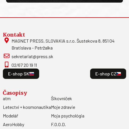
Kontakt
MAGNET PRESS, SLOVAKIA s.r.o. Šustekova 8, 851 04
Bratislava - Petržalka
sekretariat@press.sk
02/67 20 19 11
E-shop SK
E-shop CZ
Časopisy
atm
Šikovníček
Letectví + kosmonautika
Moje zdravie
Modelář
Moja psychológia
AeroHobby
F.O.O.D.