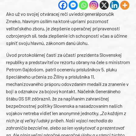
Ako už vo svojej otváracej reči uviedol generálporučík
Zmeko, hlavným úsilím na ktoré upriami pozornosť
veliteľského zboru, je zlepšenie operačnej pripravenosti
ozbrojených síl, teda zlepšenie ich schopnosti včas a účinne
splniť svoju hlavnú, zákonom danú úlohu.
Úvod protokolárnej časti za účasti prezidenta Slovenskej
republiky a predstaviteľov rezortu obrany na čele s ministrom
Petrom Gajdošom, patril oceneniu príslušníkov 5. pluku
špeciálneho určenia zo Žiliny a príslušníka 11.
mechanizovaného práporu odovzdaním medailí za zranenie v
boji a odznakov za bojový kontakt. Náčelník Generálneho
štábu OS SR zdôraznil, že za napĺňaním zahraničnej
bezpečnostnej politiky Slovenska a nasadzovaním našich
vojakov netreba vidieť len anonymné jednotky.
„Za každým z
nich je aj veľký ľudský príbeh. Naši vojaci nechodia do
zahraničia bezcieľne, alebo sa len vyskytovať a prezentovať
sa. Ale plnia veľmi náročné operačné úlohy a v rámci týchto