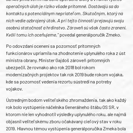
operačných úloh je riziko všade prítomné. Dostávajú sa do
kontaktu s potenciálnym nepriateľom. Skutočným, ktorý na
nich vedie ozbrojený útok. A pri tejto činnosti prejavujú svoju
osobnú statočnosť a hrdinstvo. Zároveň sú však často zranení.
Kvôli tomu ich oceňujeme,“
povedal generálporučík Zmeko.
Po odovzdaní ocenení sa pozornosť prítomných
funkcionárov upriamila na zhodnotenie uplynulého roka z úst
ministra obrany. Minister Gajdoš zároveň prítomných
ubezpečil, že rovnako ako rok 2018 bol rokom
modernizačných projektov tak rok 2019 bude rokom vojaka,
kde sa pozornosť vedenia rezortu sústredí na potreby
vojakov.
Ústredným bodom veliteľského zhromaždenia, tak ako každý
rok bolo vystúpenie náčelníka Generálneho štábu OS SR, v
ktorom nie len vyhodnotil výsledky uplynulého roku, ale najmä
objasnil veliteľskému zboru očakávaný cieľový stav v roku
2019. Hlavnou témou vystúpenia generálporučíka Zmeka bola