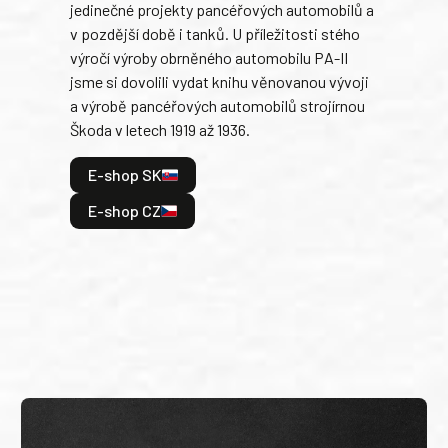
jedinečné projekty pancéřových automobilů a
stře
v pozdější době i tanků. U příležitosti stého
při 
výročí výroby obrněného automobilu PA-II
blíz
jsme si dovolili vydat knihu věnovanou vývoji
tank
a výrobě pancéřových automobilů strojírnou
v lé
Škoda v letech 1919 až 1936.
tak 
hrdi
E-shop SK
je: 
odeh
E-shop CZ
bitv
E
E