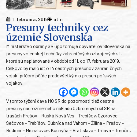
11 februára, 2019
atm
Presuny techniky cez
územie Slovenska
Ministerstvo obrany SR upozorňuje obyvateľov Slovenska na
presuny vojenskej techniky zahraničných ozbrojených síl,
ktoré sú naplánované v období od 11. do 17. februára 2019.
Celkovo by malo ísť o 14 cestných presunov zahraničných
vojsk, pričom pôjde predovšetkým o presun poľských
vojakov.
V tomto týždni dáva MO SR do pozornosti tiež cestné
presuny nadrozmerného nákladu Ozbrojených síl SR na
trasách Prešov – Ruská Nová Ves – Trebišov, Ozorovce –
Sečovce – Trebišov, Dubnica nad Váhom – Žilina – Prešov –
Budimír – Michalovce, Kuchyňa – Bratislava – Trnava – Trenčín,