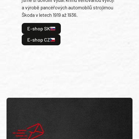
tank
a výrobě pancéřových automobilů strojírnou
v lé
Škoda v letech 1919 až 1936.
tak 
hrdi
E-shop SK
je: 
odeh
E-shop CZ
bitv
E
E