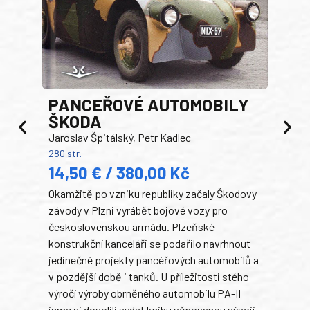
PANCEŘOVÉ AUTOMOBILY
ŠKODA
TA
Jaroslav Špitálský, Petr Kadlec
Ben
280 str.
352 s
14,50 € / 380,00 Kč
22
Okamžitě po vzniku republiky začaly Škodovy
Tank
závody v Plzni vyrábět bojové vozy pro
býva
československou armádu. Plzeňské
Rusk
konstrukční kanceláři se podařilo navrhnout
armá
jedinečné projekty pancéřových automobilů a
stře
v pozdější době i tanků. U příležitosti stého
při 
výročí výroby obrněného automobilu PA-II
blíz
jsme si dovolili vydat knihu věnovanou vývoji