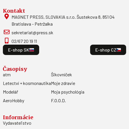
Kontakt
MAGNET PRESS, SLOVAKIA s.r.o. Šustekova 8, 851 04
Bratislava - Petržalka
sekretariat@press.sk
02/67 20 19 11
E-shop SK
E-shop CZ
Časopisy
atm
Šikovníček
Letectví + kosmonautika
Moje zdravie
Modelář
Moja psychológia
AeroHobby
F.O.O.D.
Informácie
Vydavateľstvo